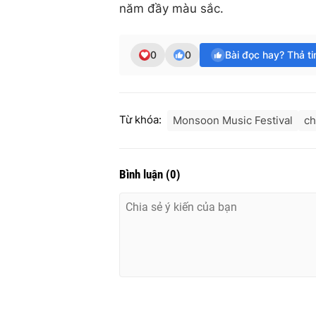
năm đầy màu sắc.
0
0
Bài đọc hay? Thả t
Từ khóa:
Monsoon Music Festival
ch
Bình luận
(
0
)