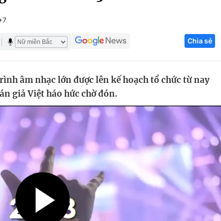
Góc ảnh
+7
Chia sẻ
Giáo dục
Công nghệ
Tuyển sinh
Hitech Công ng
rình âm nhạc lớn được lên kế hoạch tổ chức từ nay
Học trực tuyến
Sản phẩm
n giả Việt háo hức chờ đón.
g
Thị trường
Tư vấn