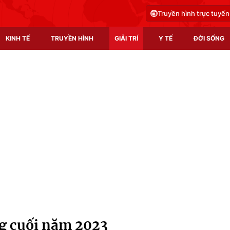
Truyền hình trực tuyến
KINH TẾ
TRUYỀN HÌNH
GIẢI TRÍ
Y TẾ
ĐỜI SỐNG
Pháp luật
Y tế
Truyền hình
Multimedia
Phim VTV
Video
Hậu trường
Shorts video
Nhân vật
Podcast
Khán giả
EMagazine
Giải sao mai
Photo
g cuối năm 2023
Infographic