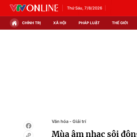
Thứ Sáu, 7/8/2026
CHÍNH TRỊ
XÃ HỘI
PHÁP LUẬT
THẾ GIỚI
Chính trị
Xã hội
Thế giới
Kinh tế
Tin tức
Tài chính
Thế giới đó đây
Thị trường
Câu chuyện quốc tế
Góc doanh nghiệp
Dữ liệu và đời sống
Văn hóa - Giải trí
Mùa âm nhạc sôi độn