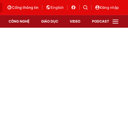
Cổng thông tin
English
Đăng nhập
CÔNG NGHỆ
GIÁO DỤC
VIDEO
PODCAST
VTV Money
VTV Thể thao
VTV Sức khoẻ
Bất động sản
Thị trường 24h
Tấm lòng Việt
Vươn mình bằng AI
VTV4
VTV8
VTV9
Lịch phát sóng
Giao lưu trực tuyến
Sự kiện