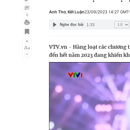
Anh Thơ, Kết Luận
23/09/2023 14:27 GMT
0
1:33
Nghe đọc bài
Giải trí
Đời sống
Điện ảnh
Du lịch
VTV.vn - Hàng loạt các chương t
Âm nhạc
Làm đẹp
đến hết năm 2023 đang khiến khá
Sao
Chất lượng cuộc sốn