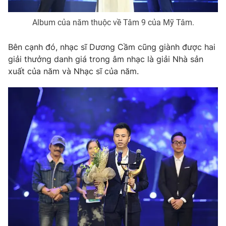
Photo
Infographic
Album của năm thuộc về Tâm 9 của Mỹ Tâm.
Video
Shorts video
Bên cạnh đó, nhạc sĩ Dương Cầm cũng giành được hai
giải thưởng danh giá trong âm nhạc là giải Nhà sản
xuất của năm và Nhạc sĩ của năm.
VTV Money
VTV Thể thao
VTV Sức khoẻ
Bất động sản
Thị trường 24h
Tấm lòng Việt
VTV4
Vươn mình bằng AI
VTV9
VTV8
Liên hệ tòa soạn
English