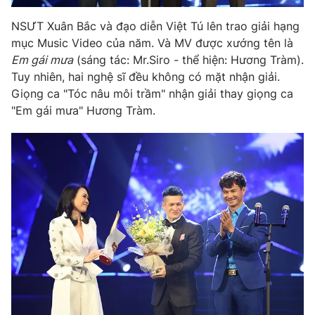
Ðiện thoại Thời báo VTV:
024.66 897 897
NSƯT Xuân Bắc và đạo diễn Việt Tú lên trao giải hạng
Email:
toasoan@vtv.vn
mục Music Video của năm. Và MV được xướng tên là
Liên hệ quảng cáo:
024-7300.7108
Em gái mưa
(sáng tác: Mr.Siro - thể hiện: Hương Tràm).
Tuy nhiên, hai nghệ sĩ đều không có mặt nhận giải.
Giọng ca "Tóc nâu môi trầm" nhận giải thay giọng ca
"Em gái mưa" Hương Tràm.
® Cấm sao chép dưới mọi hình thức nếu không có sự chấp
thuận bằng văn bản. Ghi rõ nguồn VTV.vn khi phát hành lại
thông tin từ website này.