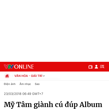
VĂN HÓA - GIẢI TRÍ
Chính trị
Điện ảnh
Âm nhạc
Sao
Xã hội
23/03/2018 06:49 GMT+7
Pháp luật
Chuyên mục
Kinh tế
Mỹ Tâm giành cú đúp Album
Thể thao