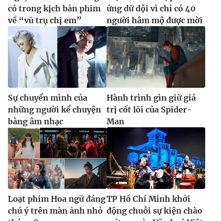
có trong kịch bản phim
ứng dữ dội vì chỉ có 40
về “vũ trụ chị em”
người hâm mộ được mời
Sự chuyển mình của
Hành trình gìn giữ giá
những người kể chuyện
trị cốt lõi của Spider-
bằng âm nhạc
Man
Loạt phim Hoa ngữ đáng
TP Hồ Chí Minh khởi
chú ý trên màn ảnh nhỏ
động chuỗi sự kiện chào