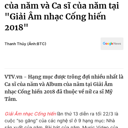
Chính trị
của năm và Ca sĩ của năm tại
Truyền hình
"Giải Âm nhạc Cống hiến
Văn hóa - Giải trí
Xã hội
Y tế
2018"
Đời sống
Pháp luật
Công nghệ
Giáo dục
Thanh Thủy (Ảnh:BTC)
Y tế
Thế giới
VTV.vn - Hạng mục được trông đợi nhiều nhất là
Tin tức
Ca sĩ của năm và Album của năm tại Giải Âm
Kinh tế
Thế giới đó đây
nhạc Cống hiến 2018 đã thuộc về nữ ca sĩ Mỹ
Tài chính
Tâm.
Dữ liệu và đời sống
Câu chuyện quốc tế
Thị trường
Giải Âm nhạc Cống hiến
lần thứ 13 diễn ra tối 22/3 là
Truyền hình
Góc doanh nghiệp
cuộc "so găng" của các nghệ sĩ ở 9 hạng mục: Nhà
sản xuất của năm, Bài hát của năm, Music Video của