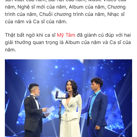
Phim VTV
Giải trí
năm, Nghệ sĩ mới của năm, Album của năm, Chương
Hậu trường
trình của năm, Chuỗi chương trình của năm, Nhạc sĩ
Điện ảnh
của năm và Ca sĩ của năm.
Đời sống
Nhân vật
Âm nhạc
Thật bất ngờ khi ca sĩ
Mỹ Tâm
đã giành cú đúp với hai
Du lịch
Khán giả
Giáo dục
giải thưởng quan trọng là Album của năm và Ca sĩ của
Sao
Làm đẹp
năm.
Giải sao mai
Tuyển sinh
Công nghệ
Chất lượng cuộc sống
Học trực tuyến
Hitech Công nghệ tương lai
Giao lưu trực tuyến
Sản phẩm
Lịch phát sóng
Thị trường
Tư vấn
Chuyên mục khác
Emagazine
Podcast