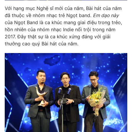
Với hạng mục Nghệ sĩ mới của năm, Bài hát của năm
đã thuộc về nhóm nhạc trẻ Ngọt band.
Em dạo này
của Ngọt Band là ca khúc mang giai điệu trong trẻo,
THỜI BÁO VTV
hồn nhiên của nhóm nhạc Indie nổi trội trong năm
2017. Đây thật sự là ca khúc xứng đáng với giải
thưởng cao quý Bài hát của năm.
Theo dõi báo trên
Cơ quan chủ quản:
Đài Truyền hình Việt Nam
Cơ quan báo chí:
Thời báo VTV
Giấy phép hoạt động báo in và báo điện tử số 483/GP-BTTTT
cấp ngày 29/12/2023
Tổng Biên tập:
Vũ Thanh Thủy
Phó Tổng Biên tập:
Nguyễn Thị Mỹ Hạnh, Phạm Quốc Thắng,
Nguyễn Trọng Ninh
Tổng đài VTV:
024.38 355 931 - 024.38 355 932