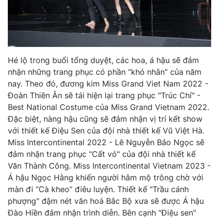
Hé lộ trong buổi tổng duyệt, các hoa, á hậu sẽ đảm
nhận những trang phục có phần “khó nhằn” của năm
nay. Theo đó, đương kim Miss Grand Viet Nam 2022 -
Đoàn Thiên Ân sẽ tái hiện lại trang phục "Trúc Chỉ" -
Best National Costume của Miss Grand Vietnam 2022.
Đặc biệt, nàng hậu cũng sẽ đảm nhận vị trí kết show
với thiết kế Điệu Sen của đội nhà thiết kế Vũ Việt Hà.
Miss Intercontinental 2022 - Lê Nguyễn Bảo Ngọc sẽ
đảm nhận trang phục "Cất vó" của đội nhà thiết kế
Văn Thành Công. Miss Intercontinental Vietnam 2023 -
Á hậu Ngọc Hằng khiến người hâm mộ trông chờ với
màn đi “Cà kheo” điêu luyện. Thiết kế "Trầu cánh
phượng" đậm nét văn hoá Bắc Bộ xưa sẽ được Á hậu
Đào Hiền đảm nhận trình diễn. Bên cạnh "Điệu sen"