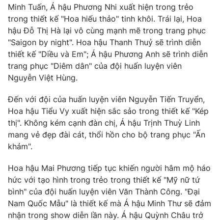
Minh Tuấn, Á hậu Phương Nhi xuất hiện trong trẻo
trong thiết kế "Hoa hiếu thảo" tinh khôi. Trái lại, Hoa
hậu Đỗ Thị Hà lại vô cùng mạnh mẽ trong trang phục
"Saigon by night". Hoa hậu Thanh Thuỷ sẽ trình diễn
thiết kế "Diều và Em"; Á hậu Phương Anh sẽ trình diễn
trang phục "Diêm dân" của đội huấn luyện viên
Nguyễn Việt Hùng.
Đến với đội của huấn luyện viên Nguyễn Tiến Truyển,
Hoa hậu Tiểu Vy xuất hiện sắc sảo trong thiết kế "Kép
thị". Không kém cạnh đàn chị, Á hậu Trịnh Thuỳ Linh
mang vẻ đẹp đài cát, thổi hồn cho bộ trang phục "Ấn
khảm".
Hoa hậu Mai Phương tiếp tục khiến người hâm mộ háo
hức với tạo hình trong trẻo trong thiết kế "Mỹ nữ tứ
bình" của đội huấn luyện viên Văn Thành Công. "Đại
Nam Quốc Mẫu" là thiết kế mà Á hậu Minh Thư sẽ đảm
nhận trong show diễn lần này. Á hậu Quỳnh Châu trở