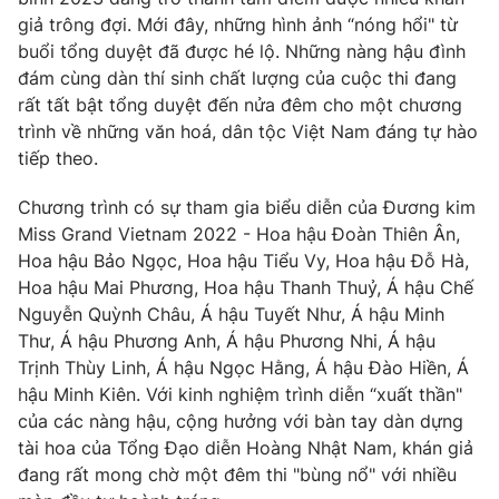
giả trông đợi. Mới đây, những hình ảnh “nóng hổi" từ
Photo
Infographic
buổi tổng duyệt đã được hé lộ. Những nàng hậu đình
đám cùng dàn thí sinh chất lượng của cuộc thi đang
Video
Shorts video
rất tất bật tổng duyệt đến nửa đêm cho một chương
trình về những văn hoá, dân tộc Việt Nam đáng tự hào
tiếp theo.
VTV Money
VTV Thể thao
Chương trình có sự tham gia biểu diễn của Đương kim
VTV Sức khoẻ
Bất động sản
Miss Grand Vietnam 2022 - Hoa hậu Đoàn Thiên Ân,
Hoa hậu Bảo Ngọc, Hoa hậu Tiểu Vy, Hoa hậu Đỗ Hà,
Hoa hậu Mai Phương, Hoa hậu Thanh Thuỷ, Á hậu Chế
Thị trường 24h
Tấm lòng Việt
Nguyễn Quỳnh Châu, Á hậu Tuyết Như, Á hậu Minh
Thư, Á hậu Phương Anh, Á hậu Phương Nhi, Á hậu
VTV4
Vươn mình bằng AI
Trịnh Thùy Linh, Á hậu Ngọc Hằng, Á hậu Đào Hiền, Á
hậu Minh Kiên. Với kinh nghiệm trình diễn “xuất thần"
của các nàng hậu, cộng hưởng với bàn tay dàn dựng
VTV9
VTV8
tài hoa của Tổng Đạo diễn Hoàng Nhật Nam, khán giả
đang rất mong chờ một đêm thi "bùng nổ" với nhiều
Liên hệ tòa soạn
English