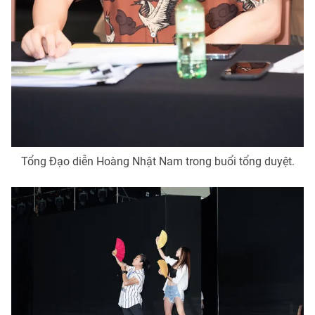
Email:
toasoan@vtv.vn
Liên hệ quảng cáo:
024-7300.7108
Tổng Đạo diễn Hoàng Nhật Nam trong buổi tổng duyệt.
® Cấm sao chép dưới mọi hình thức nếu không có sự chấp
thuận bằng văn bản. Ghi rõ nguồn VTV.vn khi phát hành lại
thông tin từ website này.