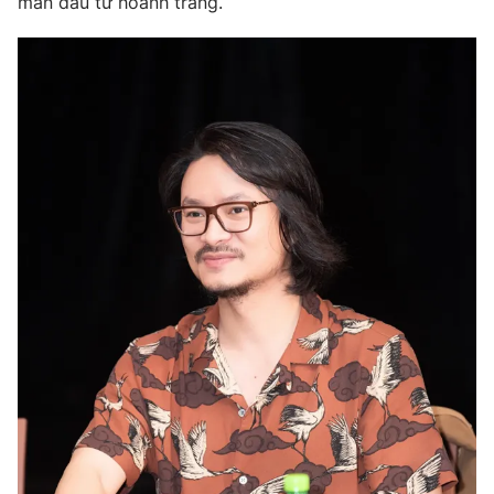
màn đầu tư hoành tráng.
THỜI BÁO VTV
Theo dõi báo trên
Cơ quan chủ quản:
Đài Truyền hình Việt Nam
Cơ quan báo chí:
Thời báo VTV
Giấy phép hoạt động báo in và báo điện tử số 483/GP-BTTTT
cấp ngày 29/12/2023
Tổng Biên tập:
Vũ Thanh Thủy
Phó Tổng Biên tập:
Nguyễn Thị Mỹ Hạnh, Phạm Quốc Thắng,
Nguyễn Trọng Ninh
Tổng đài VTV:
024.38 355 931 - 024.38 355 932
Ðiện thoại Thời báo VTV:
024.66 897 897