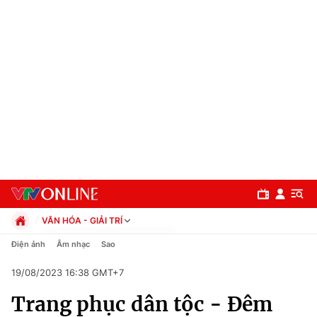
VĂN HÓA - GIẢI TRÍ
Chính trị
Điện ảnh
Âm nhạc
Sao
Xã hội
19/08/2023 16:38 GMT+7
Pháp luật
Chuyên mục
Kinh tế
Trang phục dân tộc - Đêm
Thể thao