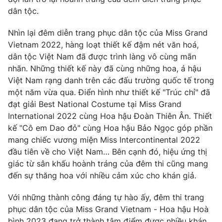
Phim VTV
Giải trí
dân tộc.
Hậu trường
Điện ảnh
Nhìn lại đêm diễn trang phục dân tộc của Miss Grand
Đời sống
Nhân vật
Vietnam 2022, hàng loạt thiết kế đậm nét văn hoá,
Âm nhạc
dân tộc Việt Nam đã được trình làng vô cùng mãn
Du lịch
Khán giả
Giáo dục
nhãn. Những thiết kế này đã cùng những hoa, á hậu
Sao
Làm đẹp
Việt Nam rạng danh trên các đấu trường quốc tế trong
Giải sao mai
Tuyển sinh
một năm vừa qua. Điển hình như thiết kế "Trúc chỉ" đã
Công nghệ
Chất lượng cuộc sống
đạt giải Best National Costume tại Miss Grand
Học trực tuyến
International 2022 cùng Hoa hậu Đoàn Thiên Ân. Thiết
Hitech Công nghệ tương lai
Giao lưu trực tuyến
kế "Cô em Dao đỏ" cùng Hoa hậu Bảo Ngọc góp phần
Sản phẩm
mang chiếc vương miện Miss Intercontinental 2022
đầu tiên về cho Việt Nam… Bên cạnh đó, hiệu ứng thị
Lịch phát sóng
Thị trường
giác từ sân khấu hoành tráng của đêm thi cũng mang
đến sự thăng hoa với nhiều cảm xúc cho khán giả.
Tư vấn
Chuyên mục khác
Với những thành công đáng tự hào ấy, đêm thi trang
Emagazine
phục dân tộc của Miss Grand Vietnam - Hoa hậu Hoà
Podcast
bình 2023 đang trở thành tâm điểm được nhiều khán