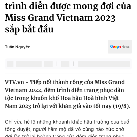
Chính trị
trình diễn được mong đợi của
Truyền hình
Miss Grand Vietnam 2023
Văn hóa - Giải trí
Xã hội
Y tế
sắp bắt đầu
Đời sống
Pháp luật
Công nghệ
Giáo dục
Tuấn Nguyễn
Y tế
Thế giới
VTV.vn - Tiếp nối thành công của Miss Grand
Tin tức
Vietnam 2022, đêm trình diễn trang phục dân
Kinh tế
Thế giới đó đây
tộc trong khuôn khổ Hoa hậu Hoà bình Việt
Tài chính
Nam 2023 trở lại với khán giả vào tối nay (19/8).
Dữ liệu và đời sống
Câu chuyện quốc tế
Thị trường
Chỉ vừa hé lộ những khoảnh khắc hậu trường của buổi
Truyền hình
Góc doanh nghiệp
tổng duyệt, người hâm mộ đã vô cùng háo hức chờ
đợi lần trở lại hoành tráng của đêm diễn trang phục