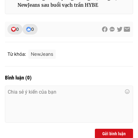
NewJeans sau buổi vạch trần HYBE
0
0
Từ khóa:
NewJeans
Bình luận
(
0
)
Gửi bình luận