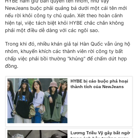
HYBE nắm giữ bản quyền tên nhóm, như vậy
NewJeans buộc phải quảng bá dưới một cái tên mới
Photo
Infographic
nếu rời khỏi công ty chủ quản. Xét theo hoàn cảnh
hiện tại, việc tách biệt khỏi HYBE chắc chắn không
Video
Shorts video
phải một điều dễ dàng với các ngôi sao.
Trong khi đó, nhiều khán giả tại Hàn Quốc vẫn ủng hộ
VTV Money
VTV Thể thao
nhóm, khuyến khích các thành viên rời công ty bất
chấp việc phải bồi thường "khủng" để chấm dứt hợp
VTV Sức khoẻ
Bất động sản
đồng.
Thị trường 24h
Tấm lòng Việt
HYBE bị cáo buộc phá hoại
thành tích của NewJeans
VTV4
Vươn mình bằng AI
VTV9
VTV8
Lương Triều Vỹ gây bất ngờ
Liên hệ tòa soạn
English