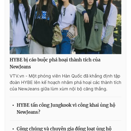
Ðiện thoại Thời báo VTV:
024.66 897 897
Email:
toasoan@vtv.vn
Liên hệ quảng cáo:
024-7300.7108
HYBE bị cáo buộc phá hoại thành tích của
NewJeans
VTV.vn - Một phóng viên Hàn Quốc đã khẳng định tập
đoàn HYBE lên kế hoạch nhằm phá hoại các thành tích
của NewJeans giữa lùm xùm nội bộ căng thẳng.
® Cấm sao chép dưới mọi hình thức nếu không có sự chấp
HYBE tấn công Jungkook vì công khai ủng hộ
thuận bằng văn bản. Ghi rõ nguồn VTV.vn khi phát hành lại
NewJeans?
thông tin từ website này.
Công chúng và chuyên gia đồng loạt ủng hộ