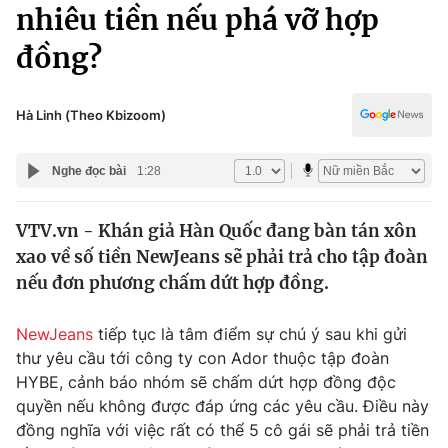
Chính trị
nhiêu tiền nếu phá vỡ hợp
Truyền hình
đồng?
Văn hóa - Giải trí
Xã hội
Y tế
Đời sống
Hà Linh (Theo Kbizoom)
Pháp luật
Công nghệ
Giáo dục
Nghe đọc bài
1:28
Y tế
VTV.vn - Khán giả Hàn Quốc đang bàn tán xôn
Thế giới
xao về số tiền NewJeans sẽ phải trả cho tập đoàn
Tin tức
nếu đơn phương chấm dứt hợp đồng.
Kinh tế
Thế giới đó đây
NewJeans
tiếp tục là tâm điểm sự chú ý sau khi gửi
Tài chính
Dữ liệu và đời sống
thư yêu cầu tới công ty con Ador thuộc tập đoàn
Câu chuyện quốc tế
Thị trường
HYBE, cảnh báo nhóm sẽ chấm dứt hợp đồng độc
quyền nếu không được đáp ứng các yêu cầu. Điều này
Truyền hình
Góc doanh nghiệp
đồng nghĩa với việc rất có thể 5 cô gái sẽ phải trả tiền