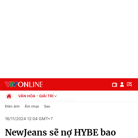
VĂN HÓA - GIẢI TRÍ
Chính trị
Điện ảnh
Âm nhạc
Sao
Xã hội
16/11/2024 12:04 GMT+7
Pháp luật
Chuyên mục
Kinh tế
NewJeans sẽ nợ HYBE bao
Thể thao