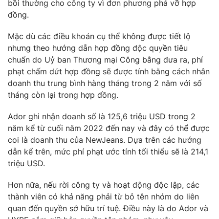
Phim VTV
bồi thường cho công ty vì đơn phương phá vỡ hợp
Giải trí
đồng.
Hậu trường
Điện ảnh
Mặc dù các điều khoản cụ thể không được tiết lộ
Đời sống
Nhân vật
nhưng theo hướng dẫn hợp đồng độc quyền tiêu
Âm nhạc
Du lịch
chuẩn do Uỷ ban Thương mại Công bằng đưa ra, phí
Khán giả
Giáo dục
Sao
phạt chấm dứt hợp đồng sẽ được tính bằng cách nhân
Làm đẹp
Giải sao mai
doanh thu trung bình hàng tháng trong 2 năm với số
Tuyển sinh
tháng còn lại trong hợp đồng.
Công nghệ
Chất lượng cuộc sống
Học trực tuyến
Hitech Công nghệ tương lai
Ador ghi nhận doanh số là 125,6 triệu USD trong 2
Giao lưu trực tuyến
năm kể từ cuối năm 2022 đến nay và đây có thể được
Sản phẩm
coi là doanh thu của NewJeans. Dựa trên các hướng
dẫn kể trên, mức phí phạt ước tính tối thiểu sẽ là 214,1
Lịch phát sóng
Thị trường
triệu USD.
Tư vấn
Hơn nữa, nếu rời công ty và hoạt động độc lập, các
Chuyên mục khác
thành viên có khả năng phải từ bỏ tên nhóm do liên
Emagazine
Podcast
quan đến quyền sở hữu trí tuệ. Điều này là do Ador và