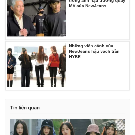
trong ảnh hậu trường quay
MV của NewJeans
THỜI BÁO VTV
Những viễn cảnh của
NewJeans hậu vạch trần
HYBE
Theo dõi báo trên
Cơ quan chủ quản:
Đài Truyền hình Việt Nam
Cơ quan báo chí:
Thời báo VTV
Giấy phép hoạt động báo in và báo điện tử số 483/GP-BTTTT
cấp ngày 29/12/2023
Tổng Biên tập:
Vũ Thanh Thủy
Tin liên quan
Phó Tổng Biên tập:
Nguyễn Thị Mỹ Hạnh, Phạm Quốc Thắng,
Nguyễn Trọng Ninh
Tổng đài VTV:
024.38 355 931 - 024.38 355 932