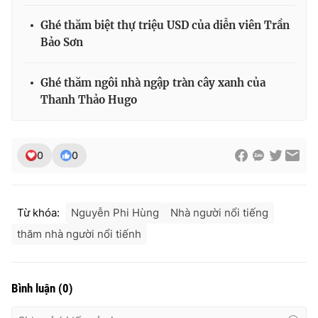
Ghé thăm biệt thự triệu USD của diễn viên Trần
Bảo Sơn
THỜI BÁO VTV
Ghé thăm ngôi nhà ngập tràn cây xanh của
Thanh Thảo Hugo
Theo dõi báo trên
0
0
Cơ quan chủ quản:
Đài Truyền hình Việt Nam
Cơ quan báo chí:
Thời báo VTV
Từ khóa:
Nguyễn Phi Hùng
Nhà người nổi tiếng
Giấy phép hoạt động báo in và báo điện tử số 483/GP-BTTTT
cấp ngày 29/12/2023
thăm nhà người nổi tiếnh
Tổng Biên tập:
Vũ Thanh Thủy
Phó Tổng Biên tập:
Nguyễn Thị Mỹ Hạnh, Phạm Quốc Thắng,
Nguyễn Trọng Ninh
Bình luận
(
0
)
Tổng đài VTV:
024.38 355 931 - 024.38 355 932