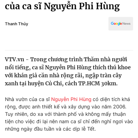
Chính trị
của ca sĩ Nguyễn Phi Hùng
Truyền hình
Văn hóa - Giải trí
Xã hội
Y tế
Thanh Thủy
Đời sống
Pháp luật
Công nghệ
Giáo dục
Y tế
VTV.vn - Trong chương trình Thăm nhà người
nổi tiếng, ca sĩ Nguyễn Phi Hùng thích thú khoe
Thế giới
với khán giả căn nhà rộng rãi, ngập tràn cây
xanh tại huyện Củ Chi, cách TP.HCM 30km.
Tin tức
Kinh tế
Thế giới đó đây
Nhà vườn của ca sĩ
Nguyễn Phi Hùng
có diện tích khá
Tài chính
rộng, được anh thiết kế và xây dựng vào năm 2006.
Dữ liệu và đời sống
Câu chuyện quốc tế
Tuy nhiên, do xa với thành phố và không mấy thuận
Thị trường
tiện cho việc đi lại nên nam ca sĩ chỉ đến nghỉ ngơi vào
Truyền hình
Góc doanh nghiệp
những ngày đầu tuần và các dịp lễ Tết.