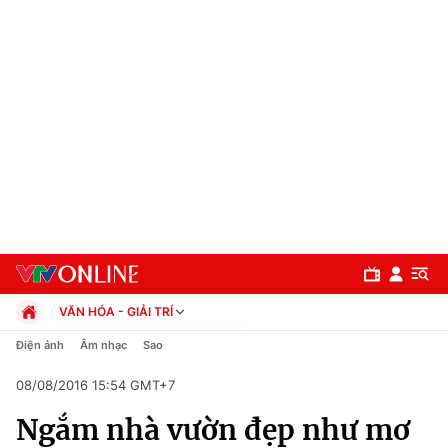
VĂN HÓA - GIẢI TRÍ
Chính trị
Điện ảnh
Âm nhạc
Sao
Xã hội
08/08/2016 15:54 GMT+7
Pháp luật
Chuyên mục
Kinh tế
Ngắm nhà vườn đẹp như mơ
Thể thao