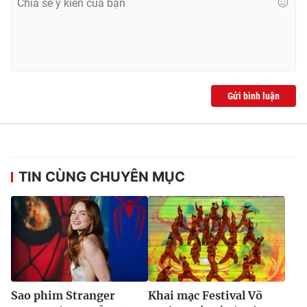
Ðiện thoại Thời báo VTV:
024.66 897 897
Email:
toasoan@vtv.vn
Liên hệ quảng cáo:
024-7300.7108
Gửi bình luận
TIN CÙNG CHUYÊN MỤC
® Cấm sao chép dưới mọi hình thức nếu không có sự chấp
thuận bằng văn bản. Ghi rõ nguồn VTV.vn khi phát hành lại
thông tin từ website này.
Sao phim Stranger
Khai mạc Festival Võ