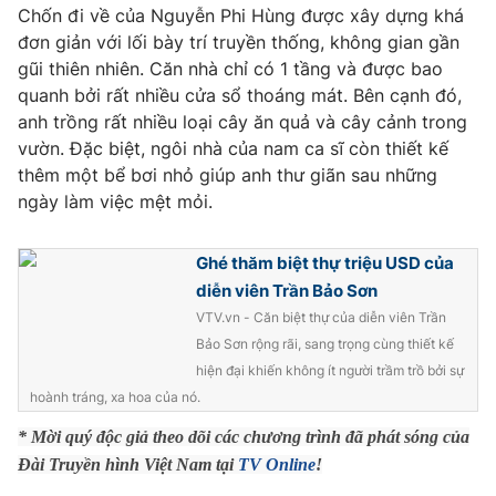
Phim VTV
Chốn đi về của Nguyễn Phi Hùng được xây dựng khá
Giải trí
đơn giản với lối bày trí truyền thống, không gian gần
Hậu trường
gũi thiên nhiên. Căn nhà chỉ có 1 tầng và được bao
Điện ảnh
Đời sống
Nhân vật
quanh bởi rất nhiều cửa sổ thoáng mát. Bên cạnh đó,
Âm nhạc
anh trồng rất nhiều loại cây ăn quả và cây cảnh trong
Du lịch
Khán giả
vườn. Đặc biệt, ngôi nhà của nam ca sĩ còn thiết kế
Giáo dục
Sao
thêm một bể bơi nhỏ giúp anh thư giãn sau những
Làm đẹp
Giải sao mai
Tuyển sinh
ngày làm việc mệt mỏi.
Công nghệ
Chất lượng cuộc sống
Học trực tuyến
Hitech Công nghệ tương lai
Ghé thăm biệt thự triệu USD của
Giao lưu trực tuyến
diễn viên Trần Bảo Sơn
Sản phẩm
VTV.vn - Căn biệt thự của diễn viên Trần
Lịch phát sóng
Bảo Sơn rộng rãi, sang trọng cùng thiết kế
Thị trường
hiện đại khiến không ít người trầm trồ bởi sự
Tư vấn
hoành tráng, xa hoa của nó.
Chuyên mục khác
* Mời quý độc giả theo dõi các chương trình đã phát sóng của
Đài Truyền hình Việt Nam tại
TV Online
!
Emagazine
Podcast