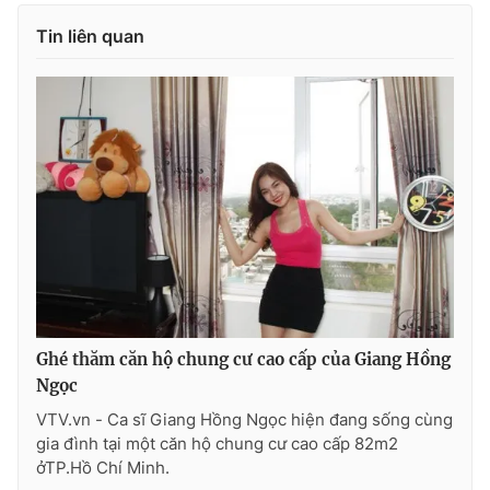
Photo
Infographic
Tin liên quan
Video
Shorts video
VTV Money
VTV Thể thao
VTV Sức khoẻ
Bất động sản
Thị trường 24h
Tấm lòng Việt
VTV4
Vươn mình bằng AI
Ghé thăm căn hộ chung cư cao cấp của Giang Hồng
Ngọc
VTV9
VTV8
VTV.vn - Ca sĩ Giang Hồng Ngọc hiện đang sống cùng
gia đình tại một căn hộ chung cư cao cấp 82m2
ởTP.Hồ Chí Minh.
Liên hệ tòa soạn
English