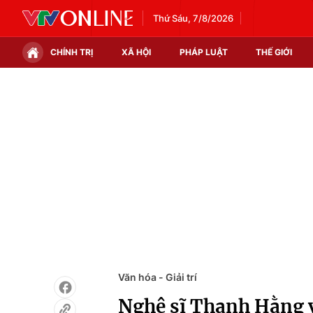
Thứ Sáu, 7/8/2026
CHÍNH TRỊ
XÃ HỘI
PHÁP LUẬT
THẾ GIỚI
Chính trị
Xã hội
Thế giới
Kinh tế
Tin tức
Tài chính
Thế giới đó đây
Thị trường
Câu chuyện quốc tế
Góc doanh nghiệp
Dữ liệu và đời sống
Văn hóa - Giải trí
Nghệ sĩ Thanh Hằng v