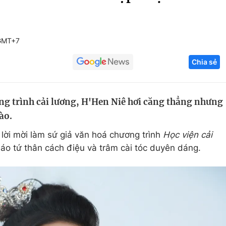
Góc ảnh
GMT+7
Giáo dục
Công nghệ
Chia sẻ
Tuyển sinh
Hitech Công ng
Học trực tuyến
Sản phẩm
ng trình cải lương, H'Hen Niê hơi căng thẳng nhưng
g
Thị trường
ào.
Tư vấn
lời mời làm sứ giả văn hoá chương trình
Học viện cải
c áo tứ thân cách điệu và trâm cài tóc duyên dáng.