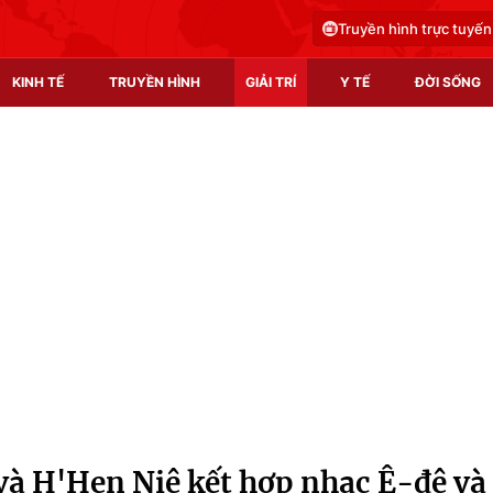
Truyền hình trực tuyến
KINH TẾ
TRUYỀN HÌNH
GIẢI TRÍ
Y TẾ
ĐỜI SỐNG
Pháp luật
Y tế
Truyền hình
Multimedia
Phim VTV
Video
Hậu trường
Shorts video
Nhân vật
Podcast
Khán giả
EMagazine
Giải sao mai
Photo
à H'Hen Niê kết hợp nhạc Ê-đê và
Infographic