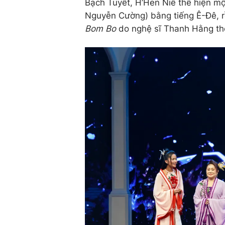
Bạch Tuyết, H’Hen Niê thể hiện mộ
Nguyễn Cường) bằng tiếng Ê-Đê, rồ
Bom Bo
do nghệ sĩ Thanh Hằng th