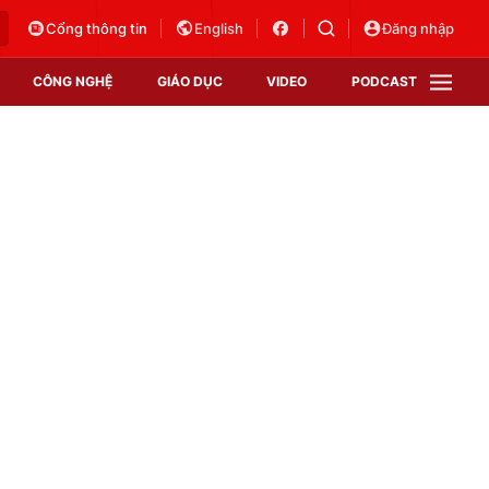
Cổng thông tin
English
Đăng nhập
CÔNG NGHỆ
GIÁO DỤC
VIDEO
PODCAST
VTV Money
VTV Thể thao
VTV Sức khoẻ
Bất động sản
Thị trường 24h
Tấm lòng Việt
Vươn mình bằng AI
VTV4
VTV8
VTV9
Lịch phát sóng
Giao lưu trực tuyến
Sự kiện