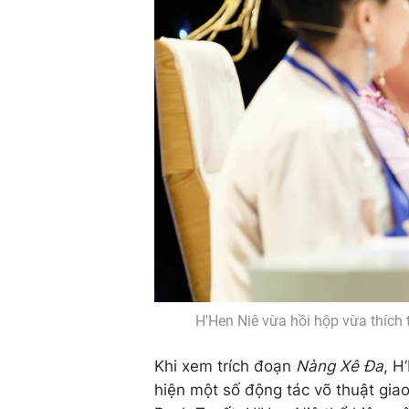
H'Hen Niê vừa hồi hộp vừa thích t
Khi xem trích đoạn
Nàng Xê Đa
, H
hiện một số động tác võ thuật gia