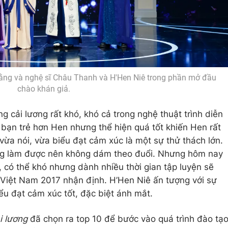
ằng và nghệ sĩ Châu Thanh và H'Hen Niê trong phần mở đầu
chào khán giả.
g cải lương rất khó, khó cả trong nghệ thuật trình diễn
 bạn trẻ hơn Hen nhưng thể hiện quá tốt khiến Hen rất
vừa nói, vừa biểu đạt cảm xúc là một sự thử thách lớn.
ng làm được nên không dám theo đuổi. Nhưng hôm nay
có thể khó nhưng dành nhiều thời gian tập luyện sẽ
 Việt Nam 2017 nhận định. H’Hen Niê ấn tượng với sự
iểu đạt cảm xúc tốt, đặc biệt ánh mắt.
i lương
đã chọn ra top 10 để bước vào quá trình đào tạ