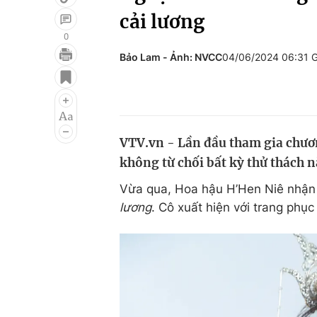
cải lương
0
Bảo Lam - Ảnh: NVCC
04/06/2024 06:31 
Giải trí
Đời sống
Điện ảnh
Du lịch
Âm nhạc
Làm đẹp
VTV.vn - Lần đầu tham gia chươ
Sao
Chất lượng cuộc sốn
không từ chối bất kỳ thử thách n
Vừa qua, Hoa hậu H’Hen Niê nhận 
lương
. Cô xuất hiện với trang phụ