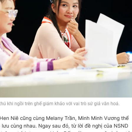
hú khi ngồi trên ghế giám khảo với vai trò sứ giả văn hoá.
’Hen Niê cũng cùng Melany Trần, Minh Minh Vương thể
o lưu cùng nhau. Ngay sau đó, từ lời đề nghị của NSND