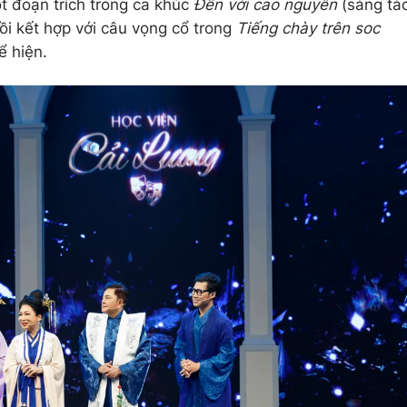
t đoạn trích trong ca khúc
Đến với cao nguyên
(sáng tá
i kết hợp với câu vọng cổ trong
Tiếng chày trên soc
ể hiện.