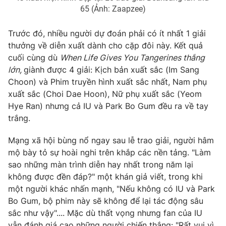
65 (Ảnh: Zaapzee)
Trước đó, nhiều người dự đoán phải có ít nhất 1 giải
thưởng về diễn xuất dành cho cặp đôi này. Kết quả
THỜI BÁO VTV
cuối cùng dù
When Life Gives You Tangerines thắng
lớn,
giành được 4 giải: Kịch bản xuất sắc (Im Sang
Choon) và Phim truyền hình xuất sắc nhất, Nam phụ
xuất sắc (Choi Dae Hoon), Nữ phụ xuất sắc (Yeom
Theo dõi báo trên
Hye Ran) nhưng cả IU và Park Bo Gum đều ra về tay
trắng.
Cơ quan chủ quản:
Đài Truyền hình Việt Nam
Mạng xã hội bùng nổ ngay sau lễ trao giải, người hâm
Cơ quan báo chí:
Thời báo VTV
mộ bày tỏ sự hoài nghi trên khắp các nền tảng. "Làm
Giấy phép hoạt động báo in và báo điện tử số 483/GP-BTTTT
sao những màn trình diễn hay nhất trong năm lại
cấp ngày 29/12/2023
không được đền đáp?" một khán giả viết, trong khi
Tổng Biên tập:
Vũ Thanh Thủy
một người khác nhấn mạnh, "Nếu không có IU và Park
Phó Tổng Biên tập:
Nguyễn Thị Mỹ Hạnh, Phạm Quốc Thắng,
Bo Gum, bộ phim này sẽ không để lại tác động sâu
Nguyễn Trọng Ninh
sắc như vậy".... Mặc dù thất vọng nhưng fan của IU
Tổng đài VTV:
024.38 355 931 - 024.38 355 932
vẫn đánh giá cao những người chiến thắng: "Rất vui vì