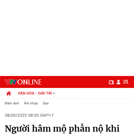
VĂN HÓA - GIẢI TRÍ
Chính trị
Điện ảnh
Âm nhạc
Sao
Xã hội
08/05/2025 08:05 GMT+7
Pháp luật
Chuyên mục
Kinh tế
Người hâm mộ phẫn nộ khi
Thể thao