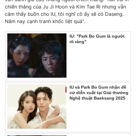
Ðiện thoại Thời báo VTV:
024.66 897 897
chiến thắng của Ju Ji Hoon và Kim Tae Ri nhưng vẫn
Email:
toasoan@vtv.vn
cảm thấy buồn cho IU, tôi nghĩ cô ấy sẽ có Daseng.
Liên hệ quảng cáo:
024-7300.7108
Năm nay cạnh tranh khốc liệt quá".
IU: "Park Bo Gum là người
rõ ràng"
IU và Park Bo Gum nhận đề
cử diễn xuất tại Giải thưởng
Nghệ thuật Baeksang 2025
® Cấm sao chép dưới mọi hình thức nếu không có sự chấp
thuận bằng văn bản. Ghi rõ nguồn VTV.vn khi phát hành lại
thông tin từ website này.