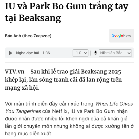
Chính trị
IU và Park Bo Gum trắng tay
Truyền hình
tại Beaksang
Văn hóa - Giải trí
Xã hội
Y tế
Đời sống
Bảo Anh (theo Zaapzee)
Pháp luật
Công nghệ
Giáo dục
Nghe đọc bài
1:36
Y tế
VTV.vn - Sau khi lễ trao giải Beaksang 2025
Thế giới
khép lại, làn sóng tranh cãi đã lan rộng trên
Tin tức
mạng xã hội.
Kinh tế
Thế giới đó đây
Với màn trình diễn đầy cảm xúc trong
When Life Gives
Tài chính
Dữ liệu và đời sống
You Tangerines
của Netflix, IU và Park Bo Gum nhận
Câu chuyện quốc tế
Thị trường
được nhận được nhiều lời khen ngợi của cả khán giả
lẫn giới chuyên môn nhưng không ai được xướng tên ở
Truyền hình
Góc doanh nghiệp
hạng mục diễn xuất.