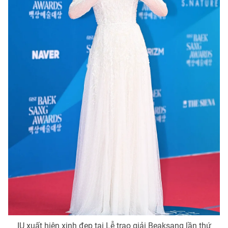
Photo
Infographic
Video
Shorts video
VTV Money
VTV Thể thao
VTV Sức khoẻ
Bất động sản
Thị trường 24h
Tấm lòng Việt
VTV4
Vươn mình bằng AI
VTV9
VTV8
Liên hệ tòa soạn
English
IU xuất hiện xinh đẹp tại Lễ trao giải Beaksang lần thứ