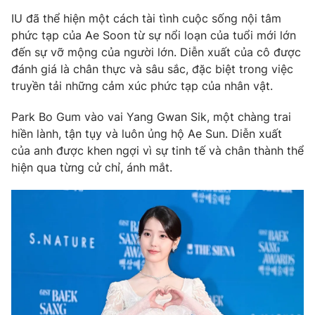
Phim VTV
Giải trí
IU đã thể hiện một cách tài tình cuộc sống nội tâm
Hậu trường
phức tạp của Ae Soon từ sự nổi loạn của tuổi mới lớn
Điện ảnh
đến sự vỡ mộng của người lớn. Diễn xuất của cô được
Đời sống
Nhân vật
đánh giá là chân thực và sâu sắc, đặc biệt trong việc
Âm nhạc
Du lịch
truyền tải những cảm xúc phức tạp của nhân vật.
Khán giả
Giáo dục
Sao
Làm đẹp
Giải sao mai
Park Bo Gum vào vai Yang Gwan Sik, một chàng trai
Tuyển sinh
hiền lành, tận tụy và luôn ủng hộ Ae Sun. Diễn xuất
Công nghệ
Chất lượng cuộc sống
của anh được khen ngợi vì sự tinh tế và chân thành thể
Học trực tuyến
Hitech Công nghệ tương lai
hiện qua từng cử chỉ, ánh mắt.
Giao lưu trực tuyến
Sản phẩm
Lịch phát sóng
Thị trường
Tư vấn
Chuyên mục khác
Emagazine
Podcast