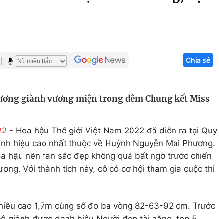
Góc ảnh
Giáo dục
Công nghệ
Chia sẻ
Tuyển sinh
Hitech Công ng
Học trực tuyến
Sản phẩm
ơng giành vương miện trong đêm Chung kết Miss
g
Thị trường
Tư vấn
22
- Hoa hậu Thế giới Việt Nam 2022 đã diễn ra tại Quy
 danh hiệu cao nhất thuộc về Huỳnh Nguyễn Mai Phương.
oa hậu nên fan sắc đẹp không quá bất ngờ trước chiến
ng. Với thành tích này, cô có cơ hội tham gia cuộc thi
hiều cao 1,7m cùng số đo ba vòng 82-63-92 cm. Trước
cô giành được danh hiệu Người đẹp tài năng, top 5