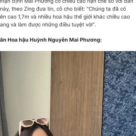
 nhận định Mai Phương có chiều cao hạn chế so với dàn
 này, theo Zing đưa tin, cô cho biết: "Chúng ta đã có
n cao 1,7m và nhiều hoa hậu thế giới khác chiều cao
ng và làm được những điều tuyệt vời".
 tân Hoa hậu Huỳnh Nguyễn Mai Phương: