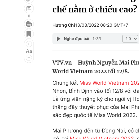
chế nằm ở chiều cao?
0
Hương Chi
13/08/2022 08:20 GMT+7
Giải trí
Đời sống
1:33
Nghe đọc bài
Điện ảnh
Du lịch
Âm nhạc
Làm đẹp
VTV.vn - Huỳnh Nguyễn Mai Phư
Sao
Chất lượng cuộc sốn
World Vietnam 2022 tối 12/8.
Chung kết
Miss World Vietnam 20
Nhơn, Bình Định vào tối 12/8 với
Là ứng viên nặng ký cho ngôi vị H
thắng đầy thuyết phục của Mai Phươ
sắc đẹp quốc tế Miss World 2022.
Mai Phương đến từ Đồng Nai, có c
đó, tại
Miss World Vietnam 2022
, 