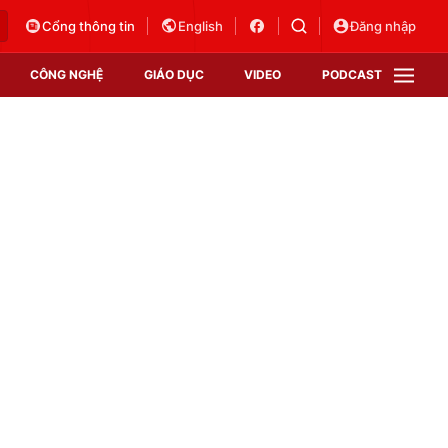
Cổng thông tin
English
Đăng nhập
CÔNG NGHỆ
GIÁO DỤC
VIDEO
PODCAST
VTV Money
VTV Thể thao
VTV Sức khoẻ
Bất động sản
Thị trường 24h
Tấm lòng Việt
Vươn mình bằng AI
VTV4
VTV8
VTV9
Lịch phát sóng
Giao lưu trực tuyến
Sự kiện