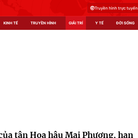
Truyền hình trực tuyến
KINH TẾ
TRUYỀN HÌNH
GIẢI TRÍ
Y TẾ
ĐỜI SỐNG
Pháp luật
Y tế
Truyền hình
Multimedia
Phim VTV
Video
Hậu trường
Shorts video
Nhân vật
Podcast
Khán giả
EMagazine
Giải sao mai
Photo
 của tân Hoa hậu Mai Phương, hạn
Infographic