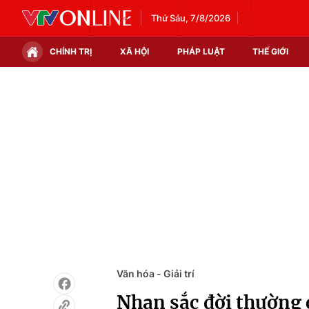
Thứ Sáu, 7/8/2026
CHÍNH TRỊ
XÃ HỘI
PHÁP LUẬT
THẾ GIỚI
Chính trị
Xã hội
Thế giới
Kinh tế
Tin tức
Tài chính
Thế giới đó đây
Thị trường
Câu chuyện quốc tế
Góc doanh nghiệp
Dữ liệu và đời sống
Văn hóa - Giải trí
Nhan sắc đời thường