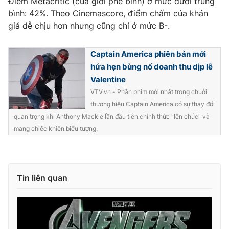
Điểm Metacritic (của giới phê bình) ở mức dưới trung
Ðiện thoại Thời báo VTV:
024.66 897 897
bình: 42%. Theo Cinemascore, điểm chấm của khán
Email:
toasoan@vtv.vn
giả dễ chịu hơn nhưng cũng chỉ ở mức B-.
Liên hệ quảng cáo:
024-7300.7108
Captain America phiên bản mới
hứa hẹn bùng nổ doanh thu dịp lễ
Valentine
VTV.vn - Phần phim mới nhất trong chuỗi
thương hiệu Captain America có sự thay đổi
quan trọng khi Anthony Mackie lần đầu tiên chính thức "lên chức" và
mang chiếc khiên biểu tượng.
Tin liên quan
® Cấm sao chép dưới mọi hình thức nếu không có sự chấp
thuận bằng văn bản. Ghi rõ nguồn VTV.vn khi phát hành lại
thông tin từ website này.