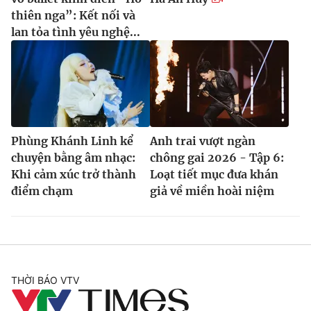
thiên nga”: Kết nối và
lan tỏa tình yêu nghệ...
Phùng Khánh Linh kể
Anh trai vượt ngàn
chuyện bằng âm nhạc:
chông gai 2026 - Tập 6:
Khi cảm xúc trở thành
Loạt tiết mục đưa khán
điểm chạm
giả về miền hoài niệm
THỜI BÁO VTV