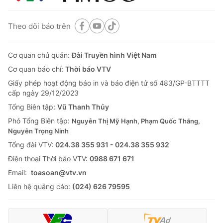
Theo dõi báo trên
Cơ quan chủ quản:
Đài Truyền hình Việt Nam
Cơ quan báo chí:
Thời báo VTV
Giấy phép hoạt động báo in và báo điện tử số 483/GP-BTTTT
cấp ngày 29/12/2023
Tổng Biên tập:
Vũ Thanh Thủy
Phó Tổng Biên tập:
Nguyễn Thị Mỹ Hạnh, Phạm Quốc Thắng,
Nguyễn Trọng Ninh
Tổng đài VTV:
024.38 355 931 - 024.38 355 932
Ðiện thoại Thời báo VTV:
0988 671 671
Email:
toasoan@vtv.vn
Liên hệ quảng cáo:
(024) 626 79595