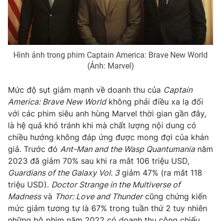
Photo
Infographic
Video
Shorts video
Hình ảnh trong phim Captain America: Brave New World
(Ảnh: Marvel)
VTV Money
VTV Thể thao
Mức độ sụt giảm mạnh về doanh thu của
Captain
VTV Sức khoẻ
Bất động sản
America: Brave New World
không phải điều xa lạ đối
với các phim siêu anh hùng Marvel thời gian gần đây,
là hệ quả khó tránh khi mà chất lượng nội dung có
Thị trường 24h
Tấm lòng Việt
chiều hướng không đáp ứng được mong đợi của khán
giả. Trước đó
Ant-Man and the Wasp Quantumania
năm
VTV4
Vươn mình bằng AI
2023 đã giảm 70% sau khi ra mắt 106 triệu USD,
Guardians of the Galaxy Vol. 3
giảm 47% (ra mắt 118
triệu USD).
Doctor Strange in the Multiverse of
VTV9
VTV8
Madness
và
Thor: Love and Thunder
cũng chứng kiến ​​
mức giảm tương tự là 67% trong tuần thứ 2 tuy nhiên
Liên hệ tòa soạn
English
những bộ phim năm 2022 có doanh thu công chiếu