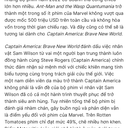
lớn hơn nhiều.
Ant-Man and the Wasp Quantumania
trở
thành một trong số ít phim của Marvel không vượt qua
được mốc 500 triệu USD trên toàn cầu và không hòa
vốn trong thời gian chiếu rạp. Và đây cũng có thể sẽ là
THỜI BÁO VTV
tương lai dành cho
Captain America: Brave New World
.
Captain America: Brave New World
đánh dấu việc nhân
vật Sam Wilson từ vai một người bạn trung thành luôn
Theo dõi báo trên
đồng hành cùng Steve Rogers (Captain America) chính
thức đảm nhận sứ mệnh mới với chiếc khiên mang tính
Cơ quan chủ quản:
Đài Truyền hình Việt Nam
biểu tượng cùng trọng trách giải cứu thế giới. Việc
Cơ quan báo chí:
Thời báo VTV
một nam diễn viên da màu trở thành Captain America
không phải là vấn đề của bộ phim vì nhân vật Sam
Giấy phép hoạt động báo in và báo điện tử số 483/GP-BTTTT
cấp ngày 29/12/2023
Wilson đã có cả một hành trình thuyết phục để trở
thành siêu anh hùng. Tuy nhiên tổng thể bộ phim bị
Tổng Biên tập:
Vũ Thanh Thủy
đánh giá nhàm chán, gây buồn ngủ và phản diện vẫn
Phó Tổng Biên tập:
Nguyễn Thị Mỹ Hạnh, Phạm Quốc Thắng,
là điểm yếu đối với phim của Marvel. Trên Rotten
Nguyễn Trọng Ninh
Tomatoes phim chỉ đạt mức 49%, chê nhiều hơn khen.
Tổng đài VTV:
024.38 355 931 - 024.38 355 932