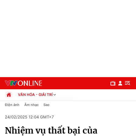
VĂN HÓA - GIẢI TRÍ
Chính trị
Điện ảnh
Âm nhạc
Sao
Xã hội
24/02/2025 12:04 GMT+7
Pháp luật
Chuyên mục
Kinh tế
Nhiệm vụ thất bại của
Thể thao