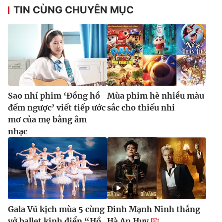
TIN CÙNG CHUYÊN MỤC
Sao nhí phim ‘Đồng hồ
Mùa phim hè nhiều màu
đếm ngược’ viết tiếp ước
sắc cho thiếu nhi
mơ của mẹ bằng âm
nhạc
Gala Vũ kịch mùa 5 cùng
Đinh Mạnh Ninh thắng
vở ballet kinh điển “Hồ
Hà An Huy