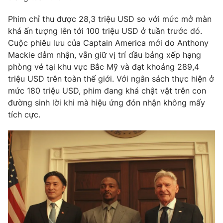
Phim VTV
Giải trí
Phim chỉ thu được 28,3 triệu USD so với mức mở màn
Hậu trường
khá ấn tượng lên tới 100 triệu USD ở tuần trước đó.
Điện ảnh
Đời sống
Nhân vật
Cuộc phiêu lưu của Captain America mới do Anthony
Âm nhạc
Mackie đảm nhận, vẫn giữ vị trí đầu bảng xếp hạng
Du lịch
Khán giả
phòng vé tại khu vực Bắc Mỹ và đạt khoảng 289,4
Giáo dục
Sao
triệu USD trên toàn thế giới. Với ngân sách thực hiện ở
Làm đẹp
Giải sao mai
Tuyển sinh
mức 180 triệu USD, phim đang khá chật vật trên con
Công nghệ
Chất lượng cuộc sống
đường sinh lời khi mà hiệu ứng đón nhận không mấy
Học trực tuyến
tích cực.
Hitech Công nghệ tương lai
Giao lưu trực tuyến
Sản phẩm
Lịch phát sóng
Thị trường
Tư vấn
Chuyên mục khác
Emagazine
Podcast