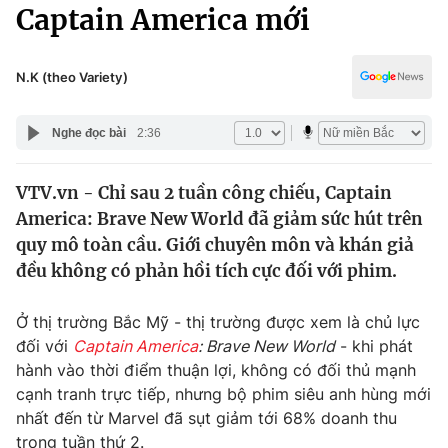
Chính trị
Captain America mới
Truyền hình
Văn hóa - Giải trí
Xã hội
Y tế
N.K (theo Variety)
Đời sống
Pháp luật
Công nghệ
Nghe đọc bài
2:36
Giáo dục
Y tế
VTV.vn - Chỉ sau 2 tuần công chiếu, Captain
America: Brave New World đã giảm sức hút trên
Thế giới
quy mô toàn cầu. Giới chuyên môn và khán giả
đều không có phản hồi tích cực đối với phim.
Tin tức
Kinh tế
Thế giới đó đây
Ở thị trường Bắc Mỹ - thị trường được xem là chủ lực
Tài chính
đối với
Captain America
: Brave New World
- khi phát
Dữ liệu và đời sống
Câu chuyện quốc tế
hành vào thời điểm thuận lợi, không có đối thủ mạnh
Thị trường
cạnh tranh trực tiếp, nhưng bộ phim siêu anh hùng mới
Truyền hình
Góc doanh nghiệp
nhất đến từ Marvel đã sụt giảm tới 68% doanh thu
trong tuần thứ 2.