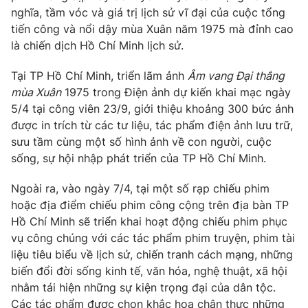
Phim VTV
nghĩa, tầm vóc và giá trị lịch sử vĩ đại của cuộc tổng
Giải trí
tiến công và nổi dậy mùa Xuân năm 1975 mà đỉnh cao
Hậu trường
Điện ảnh
là chiến dịch Hồ Chí Minh lịch sử.
Đời sống
Nhân vật
Âm nhạc
Tại TP Hồ Chí Minh, triển lãm ảnh
Âm vang Đại thắng
Du lịch
Khán giả
mùa Xuân
1975 trong Điện ảnh dự kiến khai mạc ngày
Giáo dục
Sao
5/4 tại công viên 23/9, giới thiệu khoảng 300 bức ảnh
Làm đẹp
Giải sao mai
Tuyển sinh
được in trích từ các tư liệu, tác phẩm điện ảnh lưu trữ,
Công nghệ
Chất lượng cuộc sống
sưu tầm cùng một số hình ảnh về con người, cuộc
Học trực tuyến
sống, sự hội nhập phát triển của TP Hồ Chí Minh.
Hitech Công nghệ tương lai
Giao lưu trực tuyến
Ngoài ra, vào ngày 7/4, tại một số rạp chiếu phim
Sản phẩm
hoặc địa điểm chiếu phim công cộng trên địa bàn TP
Lịch phát sóng
Thị trường
Hồ Chí Minh sẽ triển khai hoạt động chiếu phim phục
vụ công chúng với các tác phẩm phim truyện, phim tài
Tư vấn
liệu tiêu biểu về lịch sử, chiến tranh cách mạng, những
Chuyên mục khác
biến đổi đời sống kinh tế, văn hóa, nghệ thuật, xã hội
nhằm tái hiện những sự kiện trọng đại của dân tộc.
Emagazine
Podcast
Các tác phẩm được chọn khắc họa chân thực những