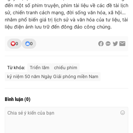
đến một số phim truyện, phim tài liệu về các đề tài lịch
sử, chiến tranh cách mạng, đời sống văn hóa, xã hội…
nhằm phổ biến giá trị lịch sử và văn hóa của tư liệu, tài
liệu điện ảnh lưu trữ đến đông đảo công chúng.
THỜI BÁO VTV
0
0
Theo dõi báo trên
Từ khóa:
Triển lãm
chiếu phim
Cơ quan chủ quản:
Đài Truyền hình Việt Nam
kỷ niệm 50 năm Ngày Giải phóng miền Nam
Cơ quan báo chí:
Thời báo VTV
Giấy phép hoạt động báo in và báo điện tử số 483/GP-BTTTT
cấp ngày 29/12/2023
Bình luận
(
0
)
Tổng Biên tập:
Vũ Thanh Thủy
Phó Tổng Biên tập:
Nguyễn Thị Mỹ Hạnh, Phạm Quốc Thắng,
Nguyễn Trọng Ninh
Tổng đài VTV:
024.38 355 931 - 024.38 355 932