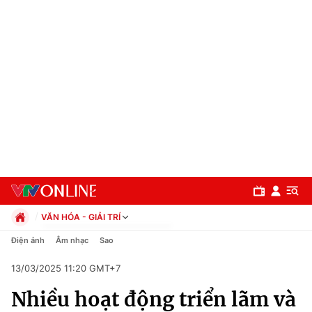
VĂN HÓA - GIẢI TRÍ
Chính trị
Điện ảnh
Âm nhạc
Sao
Xã hội
13/03/2025 11:20 GMT+7
Pháp luật
Chuyên mục
Kinh tế
Nhiều hoạt động triển lãm và
Thể thao