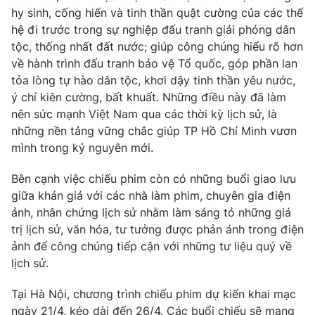
hy sinh, cống hiến và tinh thần quật cường của các thế
Photo
Infographic
hệ đi trước trong sự nghiệp đấu tranh giải phóng dân
tộc, thống nhất đất nước; giúp công chúng hiểu rõ hơn
Video
về hành trình đấu tranh bảo vệ Tổ quốc, góp phần lan
Shorts video
tỏa lòng tự hào dân tộc, khơi dậy tinh thần yêu nước,
ý chí kiên cường, bất khuất. Những điều này đã làm
VTV Money
VTV Thể thao
nên sức mạnh Việt Nam qua các thời kỳ lịch sử, là
những nền tảng vững chắc giúp TP Hồ Chí Minh vươn
VTV Sức khoẻ
Bất động sản
mình trong kỷ nguyên mới.
Bên cạnh việc chiếu phim còn có những buổi giao lưu
Thị trường 24h
Tấm lòng Việt
giữa khán giả với các nhà làm phim, chuyên gia điện
ảnh, nhân chứng lịch sử nhằm làm sáng tỏ những giá
VTV4
Vươn mình bằng AI
trị lịch sử, văn hóa, tư tưởng được phản ánh trong điện
ảnh để công chúng tiếp cận với những tư liệu quý về
lịch sử.
VTV9
VTV8
Tại Hà Nội, chương trình chiếu phim dự kiến khai mạc
Liên hệ tòa soạn
English
ngày 21/4, kéo dài đến 26/4. Các buổi chiếu sẽ mang