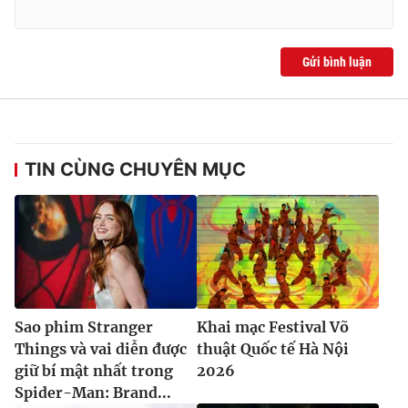
Ðiện thoại Thời báo VTV:
024.66 897 897
Email:
toasoan@vtv.vn
Liên hệ quảng cáo:
024-7300.7108
Gửi bình luận
TIN CÙNG CHUYÊN MỤC
® Cấm sao chép dưới mọi hình thức nếu không có sự chấp
Sao phim Stranger
Khai mạc Festival Võ
thuận bằng văn bản. Ghi rõ nguồn VTV.vn khi phát hành lại
Things và vai diễn được
thuật Quốc tế Hà Nội
thông tin từ website này.
giữ bí mật nhất trong
2026
Spider-Man: Brand...