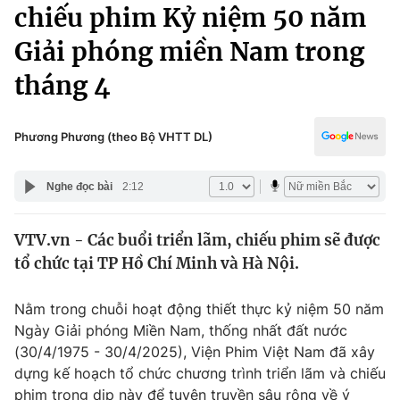
Chính trị
chiếu phim Kỷ niệm 50 năm
Truyền hình
Giải phóng miền Nam trong
Văn hóa - Giải trí
Xã hội
Y tế
tháng 4
Đời sống
Pháp luật
Công nghệ
Giáo dục
Phương Phương (theo Bộ VHTT DL)
Y tế
Nghe đọc bài
2:12
Thế giới
VTV.vn - Các buổi triển lãm, chiếu phim sẽ được
Tin tức
tổ chức tại TP Hồ Chí Minh và Hà Nội.
Kinh tế
Thế giới đó đây
Tài chính
Nằm trong chuỗi hoạt động thiết thực kỷ niệm 50 năm
Dữ liệu và đời sống
Câu chuyện quốc tế
Ngày Giải phóng Miền Nam, thống nhất đất nước
Thị trường
(30/4/1975 - 30/4/2025), Viện Phim Việt Nam đã xây
Truyền hình
Góc doanh nghiệp
dựng kế hoạch tổ chức chương trình triển lãm và chiếu
phim trong dịp này để tuyên truyền sâu rộng về ý