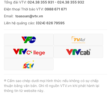
Tổng đài VTV:
024.38 355 931 - 024.38 355 932
Ðiện thoại Thời báo VTV:
0988 671 671
Email:
toasoan@vtv.vn
Liên hệ quảng cáo:
(024) 626 79595
® Cấm sao chép dưới mọi hình thức nếu không có sự chấp
thuận bằng văn bản. Ghi rõ nguồn VTV.vn khi phát hành lại
thông tin từ website này.