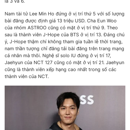
là 3 và 6.
Nam tài tử Lee Min Ho đứng ở vị trí thứ 5 với số lượng
bài đăng được định giá 13 triệu USD. Cha Eun Woo
của nhóm ASTROO cũng có mặt ở vị trí thứ 9. Theo
THỜI BÁO VTV
sau là thành viên J-Hope của BTS ở vị trí 13. Đáng chú
ý, J-Hope thậm chí không tham gia tuần lễ thời trang,
nam thần tượng chỉ đăng tải bài đăng trên trang mạng
cá nhân mà thôi. Nghệ sĩ solo IU đứng ở vị trí 17,
Theo dõi báo trên
Jaehyun của NCT 127 cũng có mặt ở vị trí 21. Jaehyun
cũng là thành viên xếp hạng cao nhất trong số các
Cơ quan chủ quản:
Đài Truyền hình Việt Nam
thành viên của NCT.
Cơ quan báo chí:
Thời báo VTV
Giấy phép hoạt động báo in và báo điện tử số 483/GP-BTTTT
cấp ngày 29/12/2023
Tổng Biên tập:
Vũ Thanh Thủy
Phó Tổng Biên tập:
Nguyễn Thị Mỹ Hạnh, Phạm Quốc Thắng,
Nguyễn Trọng Ninh
Tổng đài VTV:
024.38 355 931 - 024.38 355 932