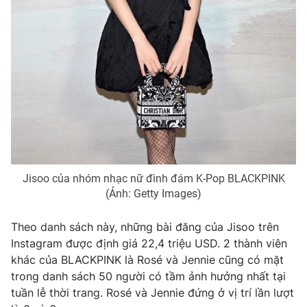
Photo
Infographic
Video
Shorts video
VTV Money
VTV Thể thao
VTV Sức khoẻ
Bất động sản
Jisoo của nhóm nhạc nữ đình đám K-Pop BLACKPINK
Thị trường 24h
Tấm lòng Việt
(Ảnh: Getty Images)
VTV4
Vươn mình bằng AI
Theo danh sách này, những bài đăng của Jisoo trên
Instagram được định giá 22,4 triệu USD. 2 thành viên
khác của BLACKPINK là Rosé và Jennie cũng có mặt
VTV9
VTV8
trong danh sách 50 người có tầm ảnh hưởng nhất tại
tuần lễ thời trang. Rosé và Jennie đứng ở vị trí lần lượt
Liên hệ tòa soạn
English