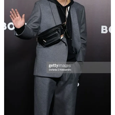
Ðiện thoại Thời báo VTV:
024.66 897 897
Email:
toasoan@vtv.vn
Liên hệ quảng cáo:
024-7300.7108
® Cấm sao chép dưới mọi hình thức nếu không có sự chấp
thuận bằng văn bản. Ghi rõ nguồn VTV.vn khi phát hành lại
thông tin từ website này.