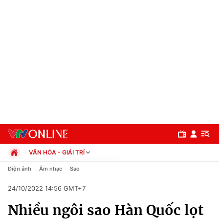
VĂN HÓA - GIẢI TRÍ
Chính trị
Điện ảnh
Âm nhạc
Sao
Xã hội
24/10/2022 14:56 GMT+7
Pháp luật
Chuyên mục
Kinh tế
Nhiều ngôi sao Hàn Quốc lọt
Thể thao