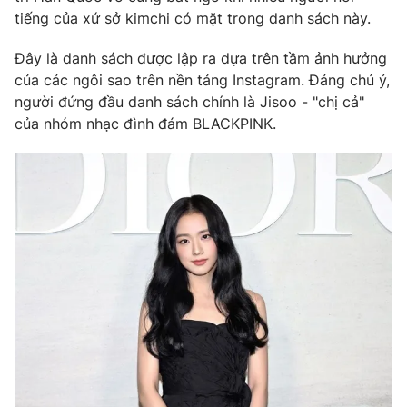
Phim VTV
tiếng của xứ sở kimchi có mặt trong danh sách này.
Giải trí
Hậu trường
Điện ảnh
Đây là danh sách được lập ra dựa trên tầm ảnh hưởng
Đời sống
Nhân vật
của các ngôi sao trên nền tảng Instagram. Đáng chú ý,
Âm nhạc
người đứng đầu danh sách chính là Jisoo - "chị cả"
Du lịch
Khán giả
của nhóm nhạc đình đám BLACKPINK.
Giáo dục
Sao
Làm đẹp
Giải sao mai
Tuyển sinh
Công nghệ
Chất lượng cuộc sống
Học trực tuyến
Hitech Công nghệ tương lai
Giao lưu trực tuyến
Sản phẩm
Lịch phát sóng
Thị trường
Tư vấn
Chuyên mục khác
Emagazine
Podcast