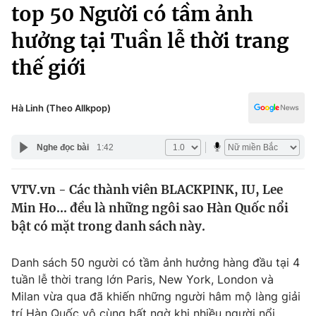
Chính trị
top 50 Người có tầm ảnh
Truyền hình
hưởng tại Tuần lễ thời trang
Văn hóa - Giải trí
Xã hội
Y tế
thế giới
Đời sống
Pháp luật
Công nghệ
Giáo dục
Hà Linh (Theo Allkpop)
Y tế
Nghe đọc bài
1:42
Thế giới
VTV.vn - Các thành viên BLACKPINK, IU, Lee
Tin tức
Min Ho... đều là những ngôi sao Hàn Quốc nổi
Kinh tế
Thế giới đó đây
bật có mặt trong danh sách này.
Tài chính
Dữ liệu và đời sống
Câu chuyện quốc tế
Danh sách 50 người có tầm ảnh hưởng hàng đầu tại 4
Thị trường
tuần lễ thời trang lớn Paris, New York, London và
Truyền hình
Góc doanh nghiệp
Milan vừa qua đã khiến những người hâm mộ làng giải
trí Hàn Quốc vô cùng bất ngờ khi nhiều người nổi