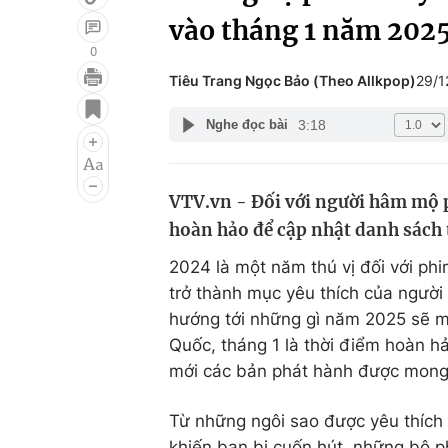
vào tháng 1 năm 202
0
Tiêu Trang Ngọc Bảo (Theo Allkpop)
29/1
Giải trí
Đời sống
3:18
Nghe đọc bài
Điện ảnh
Du lịch
Âm nhạc
Làm đẹp
VTV.vn - Đối với người hâm mộ p
Sao
Chất lượng cuộc sốn
hoàn hảo để cập nhật danh sách 
2024 là một năm thú vị đối với phi
trở thành mục yêu thích của người
hướng tới những gì năm 2025 sẽ m
Quốc, tháng 1 là thời điểm hoàn h
mới các bản phát hành được mong
Từ những ngôi sao được yêu thích
khiến bạn bị cuốn hút, những bộ p