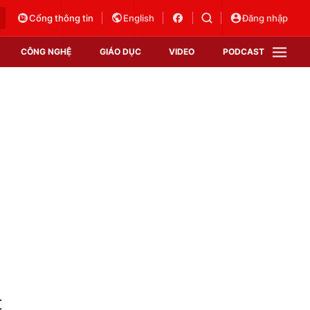
Cổng thông tin
English
Đăng nhập
CÔNG NGHỆ
GIÁO DỤC
VIDEO
PODCAST
VTV Money
VTV Thể thao
VTV Sức khoẻ
Bất động sản
Thị trường 24h
Tấm lòng Việt
Vươn mình bằng AI
VTV4
VTV8
VTV9
Lịch phát sóng
Giao lưu trực tuyến
t
Sự kiện