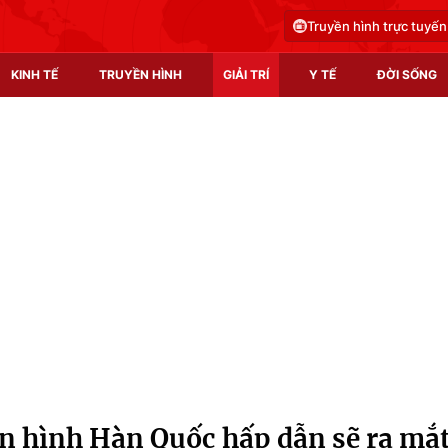
Truyền hình trực tuyến
KINH TẾ
TRUYỀN HÌNH
GIẢI TRÍ
Y TẾ
ĐỜI SỐNG
Pháp luật
Y tế
Truyền hình
Multimedia
Phim VTV
Video
Hậu trường
Shorts video
Nhân vật
Podcast
Khán giả
EMagazine
Giải sao mai
Photo
n hình Hàn Quốc hấp dẫn sẽ ra mắ
Infographic