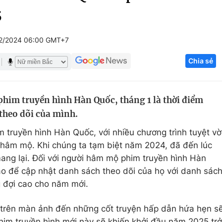
5
Góc ảnh
2/2024 06:00 GMT+7
Giáo dục
Công nghệ
Chia sẻ
Tuyển sinh
Hitech Công ng
Học trực tuyến
Sản phẩm
him truyền hình Hàn Quốc, tháng 1 là thời điểm
g
Thị trường
theo dõi của mình.
Tư vấn
m truyền hình Hàn Quốc, với nhiều chương trình tuyệt vờ
 hâm mộ. Khi chúng ta tạm biệt năm 2024, đã đến lúc
ang lại. Đối với người hâm mộ phim truyền hình Hàn
ảo để cập nhật danh sách theo dõi của họ với danh sác
 đợi cao cho năm mới.
 trên màn ảnh đến những cốt truyện hấp dẫn hứa hẹn s
him truyền hình mới này sẽ khiến khởi đầu năm 2025 trở