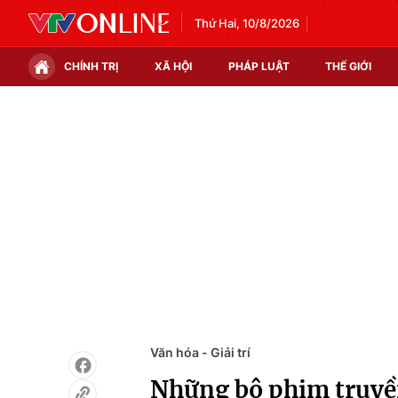
Thứ Hai, 10/8/2026
CHÍNH TRỊ
XÃ HỘI
PHÁP LUẬT
THẾ GIỚI
Chính trị
Xã hội
Thế giới
Kinh tế
Tin tức
Tài chính
Thế giới đó đây
Thị trường
Câu chuyện quốc tế
Góc doanh nghiệp
Dữ liệu và đời sống
Văn hóa - Giải trí
Những bộ phim truyề