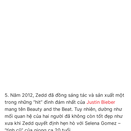
Email:
toasoan@vtv.vn
Liên hệ quảng cáo:
024-7300.7108
® Cấm sao chép dưới mọi hình thức nếu không có sự chấp
5. Năm 2012, Zedd đã đồng sáng tác và sản xuất một
thuận bằng văn bản. Ghi rõ nguồn VTV.vn khi phát hành lại
trong những “hit” đình đám nhất của
Justin Bieber
thông tin từ website này.
mang tên Beauty and the Beat. Tuy nhiên, dường như
mối quan hệ của hai người đã không còn tốt đẹp như
xưa khi Zedd quyết định hẹn hò với Selena Gomez –
“tình cũ” của giọng ca 20 tuổi.