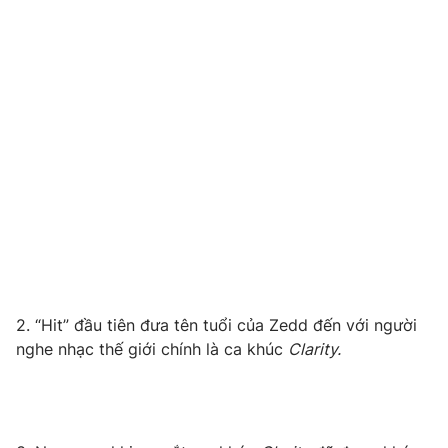
Photo
Infographic
Video
Shorts video
VTV Money
VTV Thể thao
VTV Sức khoẻ
Bất động sản
Thị trường 24h
Tấm lòng Việt
VTV4
Vươn mình bằng AI
2. “Hit” đầu tiên đưa tên tuổi của Zedd đến với người
nghe nhạc thế giới chính là ca khúc
Clarity.
VTV9
VTV8
Liên hệ tòa soạn
English