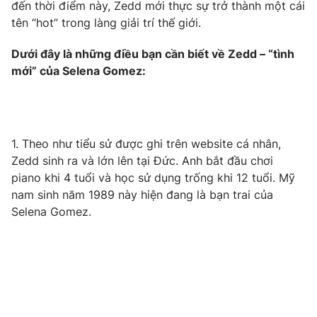
Phim VTV
đến thời điểm này, Zedd mới thực sự trở thành một cái
Giải trí
tên “hot” trong làng giải trí thế giới.
Hậu trường
Điện ảnh
Dưới đây là những điều bạn cần biết về Zedd – “tình
Đời sống
Nhân vật
mới” của Selena Gomez:
Âm nhạc
Du lịch
Khán giả
Giáo dục
Sao
Làm đẹp
Giải sao mai
Tuyển sinh
Công nghệ
Chất lượng cuộc sống
1. Theo như tiểu sử được ghi trên website cá nhân,
Học trực tuyến
Zedd sinh ra và lớn lên tại Đức. Anh bắt đầu chơi
Hitech Công nghệ tương lai
piano khi 4 tuổi và học sử dụng trống khi 12 tuổi. Mỹ
Giao lưu trực tuyến
nam sinh năm 1989 này hiện đang là bạn trai của
Sản phẩm
Selena Gomez.
Lịch phát sóng
Thị trường
Tư vấn
Chuyên mục khác
Emagazine
Podcast