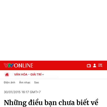
VĂN HÓA - GIẢI TRÍ
Chính trị
Điện ảnh
Âm nhạc
Sao
Xã hội
30/01/2015 16:17 GMT+7
Pháp luật
Chuyên mục
Kinh tế
Những điều bạn chưa biết về
Thể thao