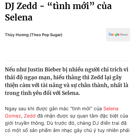
Chính trị
DJ Zedd - “tình mới” của
Truyền hình
Selena
Văn hóa - Giải trí
Xã hội
Y tế
Đời sống
Thùy Hương (Theo Pop Sugar)
Pháp luật
Công nghệ
Giáo dục
Y tế
Nếu như Justin Bieber bị nhiều người chỉ trích vì
Thế giới
thái độ ngạo mạn, hiếu thắng thì Zedd lại gây
Tin tức
thiện cảm với tài năng và sự chân thành, nhất là
Kinh tế
trong tình yêu đối với Selena.
Thế giới đó đây
Tài chính
Dữ liệu và đời sống
Câu chuyện quốc tế
Ngay sau khi được gắn mác “tình mới” của
Selena
Thị trường
Gomez
,
Zedd
đã nhận được sự quan tâm đặc biệt của
giới truyền thông. Dù trước đó, chàng DJ điển trai đã
Truyền hình
Góc doanh nghiệp
có một số sản phẩm âm nhạc gây chú ý tuy nhiên phải