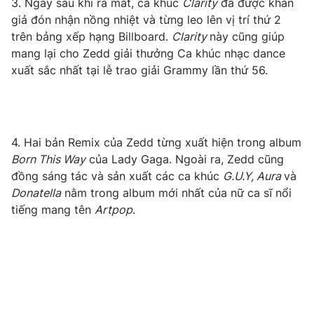
3. Ngay sau khi ra mắt, ca khúc
Clarity
đã được khán
giả đón nhận nồng nhiệt và từng leo lên vị trí thứ 2
trên bảng xếp hạng Billboard.
Clarity
này cũng giúp
mang lại cho Zedd giải thưởng Ca khúc nhạc dance
THỜI BÁO VTV
xuất sắc nhất tại lễ trao giải Grammy lần thứ 56.
Theo dõi báo trên
4. Hai bản Remix của Zedd từng xuất hiện trong album
Cơ quan chủ quản:
Đài Truyền hình Việt Nam
Born This Way
của Lady Gaga. Ngoài ra, Zedd cũng
Cơ quan báo chí:
Thời báo VTV
đồng sáng tác và sản xuất các ca khúc
G.U.Y, Aura
và
Giấy phép hoạt động báo in và báo điện tử số 483/GP-BTTTT
Donatella
nằm trong album mới nhất của nữ ca sĩ nổi
cấp ngày 29/12/2023
tiếng mang tên
Artpop
.
Tổng Biên tập:
Vũ Thanh Thủy
Phó Tổng Biên tập:
Nguyễn Thị Mỹ Hạnh, Phạm Quốc Thắng,
Nguyễn Trọng Ninh
Tổng đài VTV:
024.38 355 931 - 024.38 355 932
Ðiện thoại Thời báo VTV:
024.66 897 897