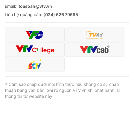
Email:
toasoan@vtv.vn
Liên hệ quảng cáo:
(024) 626 79595
® Cấm sao chép dưới mọi hình thức nếu không có sự chấp
thuận bằng văn bản. Ghi rõ nguồn VTV.vn khi phát hành lại
thông tin từ website này.