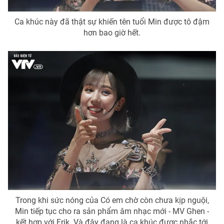
Ca khúc này đã thật sự khiến tên tuổi Min được tô đậm
hơn bao giờ hết.
Trong khi sức nóng của Có em chờ còn chưa kịp nguội,
Min tiếp tục cho ra sản phẩm âm nhạc mới - MV Ghen -
kết hợp với Erik. Và đây đang là ca khúc được nhắc tới