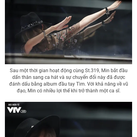
Sau một thời gian hoạt động cùng St.319, Min bắt đầu
dấn thân sang ca hát và sự chuyển đổi này đã được
đánh dấu bằng album đầu tay Tìm. Với khả năng về vũ
đạo, Min có nhiều lợi thế khi trở thành một ca sĩ.