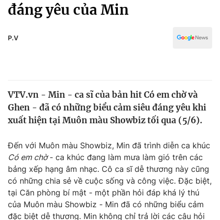
Chính trị
đáng yêu của Min
Truyền hình
Văn hóa - Giải trí
Xã hội
Y tế
P.V
Đời sống
Pháp luật
Công nghệ
Giáo dục
Y tế
VTV.vn - Min - ca sĩ của bản hit Có em chờ và
Ghen - đã có những biểu cảm siêu đáng yêu khi
Thế giới
xuất hiện tại Muôn màu Showbiz tối qua (5/6).
Tin tức
Kinh tế
Đến với Muôn màu Showbiz, Min đã trình diễn ca khúc
Thế giới đó đây
Có em chờ
- ca khúc đang làm mưa làm gió trên các
Tài chính
bảng xếp hạng âm nhạc. Cô ca sĩ dễ thương này cũng
Dữ liệu và đời sống
Câu chuyện quốc tế
có những chia sẻ về cuộc sống và công việc. Đặc biệt,
Thị trường
tại Căn phòng bí mật - một phần hỏi đáp khá lý thú
Truyền hình
của Muôn màu Showbiz - Min đã có những biểu cảm
Góc doanh nghiệp
đặc biệt dễ thương. Min không chỉ trả lời các câu hỏi