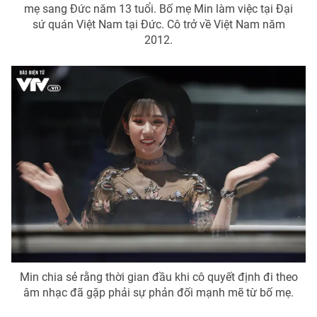
mẹ sang Đức năm 13 tuổi. Bố mẹ Min làm việc tại Đại
sứ quán Việt Nam tại Đức. Cô trở về Việt Nam năm
2012.
THỜI BÁO VTV
Theo dõi báo trên
Cơ quan chủ quản:
Đài Truyền hình Việt Nam
Cơ quan báo chí:
Thời báo VTV
Giấy phép hoạt động báo in và báo điện tử số 483/GP-BTTTT
cấp ngày 29/12/2023
Tổng Biên tập:
Vũ Thanh Thủy
Phó Tổng Biên tập:
Nguyễn Thị Mỹ Hạnh, Phạm Quốc Thắng,
Min chia sẻ rằng thời gian đầu khi cô quyết định đi theo
Nguyễn Trọng Ninh
âm nhạc đã gặp phải sự phản đối mạnh mẽ từ bố mẹ.
Tổng đài VTV:
024.38 355 931 - 024.38 355 932