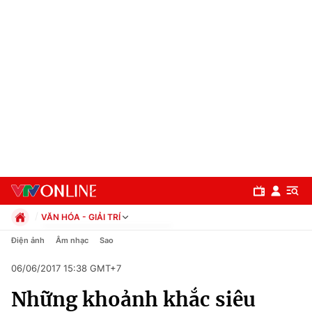
VĂN HÓA - GIẢI TRÍ
Chính trị
Điện ảnh
Âm nhạc
Sao
Xã hội
06/06/2017 15:38 GMT+7
Pháp luật
Chuyên mục
Kinh tế
Những khoảnh khắc siêu
Thể thao