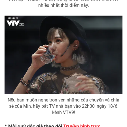
nhiều nhất thời điểm này.
Nếu bạn muốn nghe trọn vẹn những câu chuyện và chia
sẻ của Min, hãy bật TV nhà bạn vào 22h30' ngày 18/6,
kênh VTV9!
* Mời quý độc giả theo dõi
Truyền hình trực