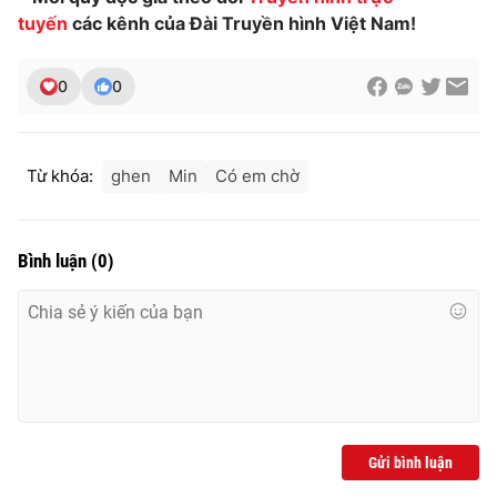
tuyến
các kênh của Đài Truyền hình Việt Nam!
0
0
Từ khóa:
ghen
Min
Có em chờ
Bình luận
(
0
)
Gửi bình luận