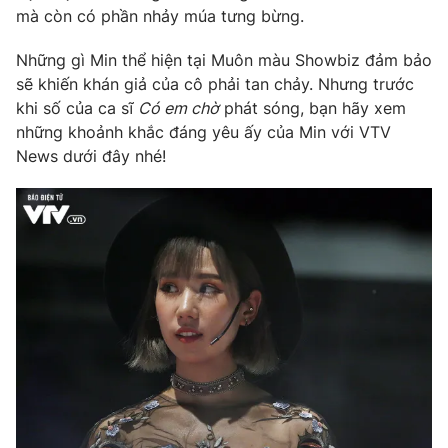
Phim VTV
mà còn có phần nhảy múa tưng bừng.
Giải trí
Hậu trường
Những gì Min thể hiện tại Muôn màu Showbiz đảm bảo
Điện ảnh
Đời sống
sẽ khiến khán giả của cô phải tan chảy. Nhưng trước
Nhân vật
Âm nhạc
khi số của ca sĩ
Có em chờ
phát sóng, bạn hãy xem
Du lịch
Khán giả
những khoảnh khắc đáng yêu ấy của Min với VTV
Giáo dục
Sao
News dưới đây nhé!
Làm đẹp
Giải sao mai
Tuyển sinh
Công nghệ
Chất lượng cuộc sống
Học trực tuyến
Hitech Công nghệ tương lai
Giao lưu trực tuyến
Sản phẩm
Lịch phát sóng
Thị trường
Tư vấn
Chuyên mục khác
Emagazine
Podcast