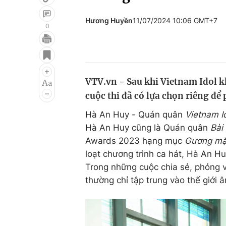
Hương Huyền
11/07/2024 10:06 GMT+7
0
Giải trí
Đời sống
Điện ảnh
Du lịch
VTV.vn - Sau khi Vietnam Idol k
Âm nhạc
Làm đẹp
cuộc thi đã có lựa chọn riêng để 
Sao
Chất lượng cuộc sốn
Hà An Huy - Quán quân
Vietnam I
Hà An Huy cũng là Quán quân
Bài
Awards 2023 hạng mục
Gương mặt
loạt chương trình ca hát, Hà An Hu
Trong những cuộc chia sẻ, phỏng v
thường chỉ tập trung vào thế giới 