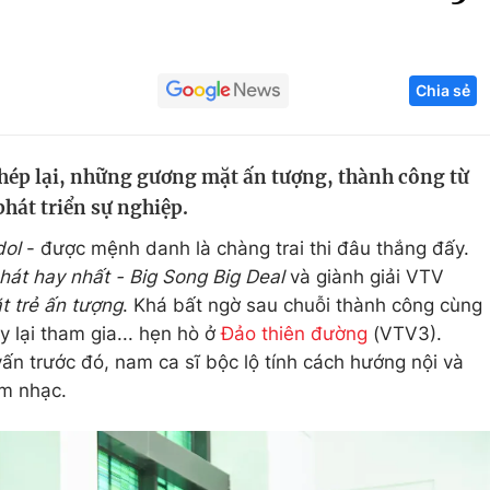
Góc ảnh
Chia sẻ
Giáo dục
Công nghệ
Tuyển sinh
Hitech Công ng
hép lại, những gương mặt ấn tượng, thành công từ
Học trực tuyến
Sản phẩm
phát triển sự nghiệp.
g
Thị trường
dol
- được mệnh danh là chàng trai thi đâu thắng đấy.
Tư vấn
 hát hay nhất - Big Song Big Deal
và giành giải VTV
 trẻ ấn tượng
. Khá bất ngờ sau chuỗi thành công cùng
y lại tham gia... hẹn hò ở
Đảo thiên đường
(VTV3).
ấn trước đó, nam ca sĩ bộc lộ tính cách hướng nội và
âm nhạc.