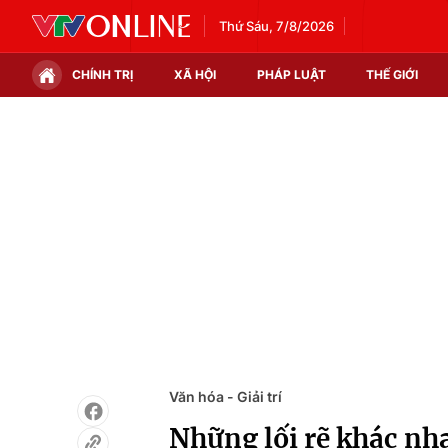
Thứ Sáu, 7/8/2026
CHÍNH TRỊ
XÃ HỘI
PHÁP LUẬT
THẾ GIỚI
Chính trị
Xã hội
Thế giới
Kinh tế
Tin tức
Tài chính
Thế giới đó đây
Thị trường
Câu chuyện quốc tế
Góc doanh nghiệp
Dữ liệu và đời sống
Văn hóa - Giải trí
Những lối rẽ khác nh