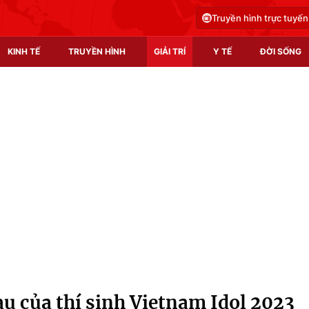
Truyền hình trực tuyến
KINH TẾ
TRUYỀN HÌNH
GIẢI TRÍ
Y TẾ
ĐỜI SỐNG
Pháp luật
Y tế
Truyền hình
Multimedia
Phim VTV
Video
Hậu trường
Shorts video
Nhân vật
Podcast
Khán giả
EMagazine
Giải sao mai
Photo
au của thí sinh Vietnam Idol 2023
Infographic