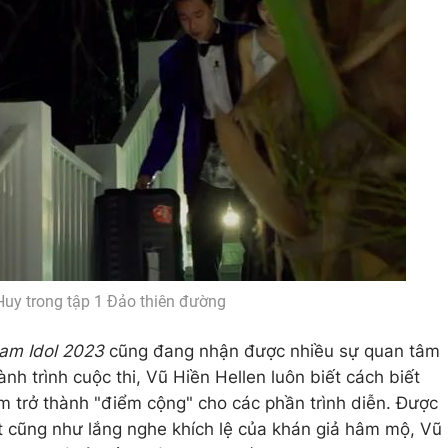
uy trong tập 1 Đảo thiên đường
nam Idol 2023
cũng đang nhận được nhiều sự quan tâm
nh trình cuộc thi, Vũ Hiền Hellen luôn biết cách biết
2m trở thành "điểm cộng" cho các phần trình diễn. Được
t cũng như lắng nghe khích lệ của khán giả hâm mộ, Vũ