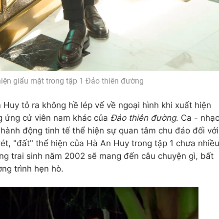
iện giấu mặt trong tập 1 Đảo thiên đường
 Huy tỏ ra không hề lép vế về ngoại hình khi xuất hiện
g ứng cử viên nam khác của
Đảo thiên đường
. Ca - nhạ
 hành động tinh tế thể hiện sự quan tâm chu đáo đối với
ét, "đất" thể hiện của Hà An Huy trong tập 1 chưa nhiề
ng trai sinh năm 2002 sẽ mang đến câu chuyện gì, bất
ơng trình hẹn hò.