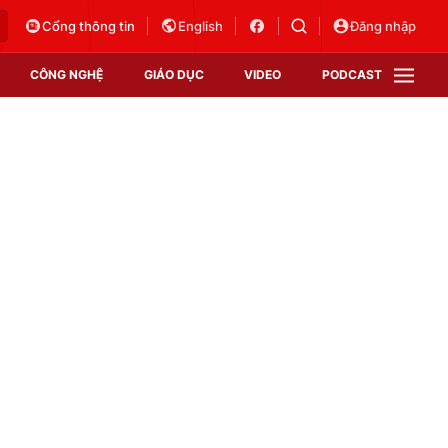
Cổng thông tin
English
Đăng nhập
CÔNG NGHỆ
GIÁO DỤC
VIDEO
PODCAST
VTV Money
VTV Thể thao
VTV Sức khoẻ
Bất động sản
Thị trường 24h
Tấm lòng Việt
Vươn mình bằng AI
VTV4
VTV8
VTV9
Lịch phát sóng
Giao lưu trực tuyến
Sự kiện