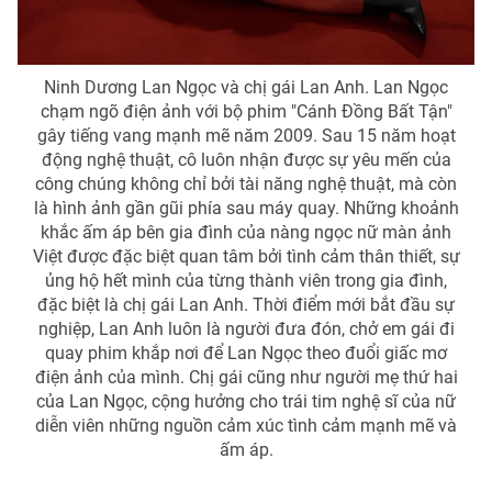
Ninh Dương Lan Ngọc và chị gái Lan Anh. Lan Ngọc
THỜI BÁO VTV
chạm ngõ điện ảnh với bộ phim "Cánh Đồng Bất Tận"
gây tiếng vang mạnh mẽ năm 2009. Sau 15 năm hoạt
động nghệ thuật, cô luôn nhận được sự yêu mến của
công chúng không chỉ bởi tài năng nghệ thuật, mà còn
là hình ảnh gần gũi phía sau máy quay. Những khoảnh
Theo dõi báo trên
khắc ấm áp bên gia đình của nàng ngọc nữ màn ảnh
Việt được đặc biệt quan tâm bởi tình cảm thân thiết, sự
Cơ quan chủ quản:
Đài Truyền hình Việt Nam
ủng hộ hết mình của từng thành viên trong gia đình,
đặc biệt là chị gái Lan Anh. Thời điểm mới bắt đầu sự
Cơ quan báo chí:
Thời báo VTV
nghiệp, Lan Anh luôn là người đưa đón, chở em gái đi
Giấy phép hoạt động báo in và báo điện tử số 483/GP-BTTTT
quay phim khắp nơi để Lan Ngọc theo đuổi giấc mơ
cấp ngày 29/12/2023
điện ảnh của mình. Chị gái cũng như người mẹ thứ hai
Tổng Biên tập:
Vũ Thanh Thủy
của Lan Ngọc, cộng hưởng cho trái tim nghệ sĩ của nữ
Phó Tổng Biên tập:
Nguyễn Thị Mỹ Hạnh, Phạm Quốc Thắng,
diễn viên những nguồn cảm xúc tình cảm mạnh mẽ và
Nguyễn Trọng Ninh
ấm áp.
Tổng đài VTV:
024.38 355 931 - 024.38 355 932