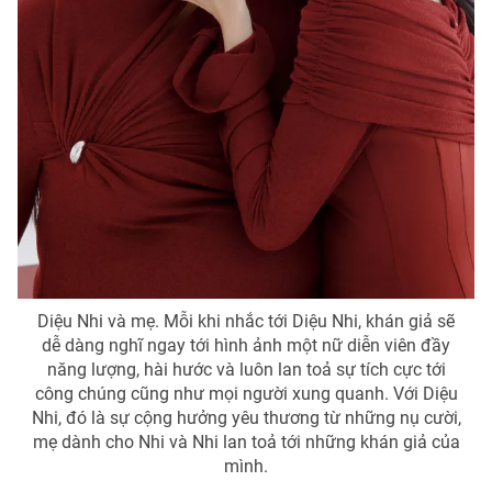
Diệu Nhi và mẹ. Mỗi khi nhắc tới Diệu Nhi, khán giả sẽ
dễ dàng nghĩ ngay tới hình ảnh một nữ diễn viên đầy
năng lượng, hài hước và luôn lan toả sự tích cực tới
công chúng cũng như mọi người xung quanh. Với Diệu
Nhi, đó là sự cộng hưởng yêu thương từ những nụ cười,
mẹ dành cho Nhi và Nhi lan toả tới những khán giả của
mình.