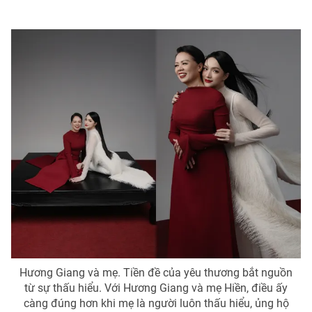
Ðiện thoại Thời báo VTV:
024.66 897 897
Email:
toasoan@vtv.vn
Liên hệ quảng cáo:
024-7300.7108
® Cấm sao chép dưới mọi hình thức nếu không có sự chấp
thuận bằng văn bản. Ghi rõ nguồn VTV.vn khi phát hành lại
thông tin từ website này.
Hương Giang và mẹ. Tiền đề của yêu thương bắt nguồn
từ sự thấu hiểu. Với Hương Giang và mẹ Hiền, điều ấy
càng đúng hơn khi mẹ là người luôn thấu hiểu, ủng hộ