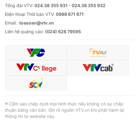
Tổng đài VTV:
024.38 355 931 - 024.38 355 932
Ðiện thoại Thời báo VTV:
0988 671 671
Email:
toasoan@vtv.vn
Liên hệ quảng cáo:
(024) 626 79595
® Cấm sao chép dưới mọi hình thức nếu không có sự chấp
thuận bằng văn bản. Ghi rõ nguồn VTV.vn khi phát hành lại
thông tin từ website này.