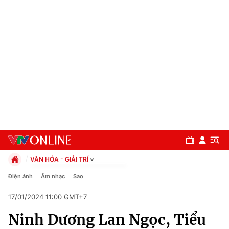
VĂN HÓA - GIẢI TRÍ
Chính trị
Điện ảnh
Âm nhạc
Sao
Xã hội
17/01/2024 11:00 GMT+7
Pháp luật
Chuyên mục
Kinh tế
Ninh Dương Lan Ngọc, Tiểu
Thể thao