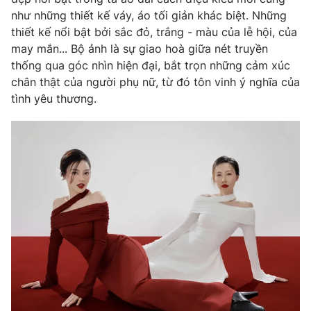
như những thiết kế váy, áo tối giản khác biệt. Những
Photo
Infographic
thiết kế nổi bật bởi sắc đỏ, trắng - màu của lễ hội, của
may mắn... Bộ ảnh là sự giao hoà giữa nét truyền
Video
Shorts video
thống qua góc nhìn hiện đại, bắt trọn những cảm xúc
chân thật của người phụ nữ, từ đó tôn vinh ý nghĩa của
tình yêu thương.
VTV Money
VTV Thể thao
VTV Sức khoẻ
Bất động sản
Thị trường 24h
Tấm lòng Việt
VTV4
Vươn mình bằng AI
VTV9
VTV8
Liên hệ tòa soạn
English