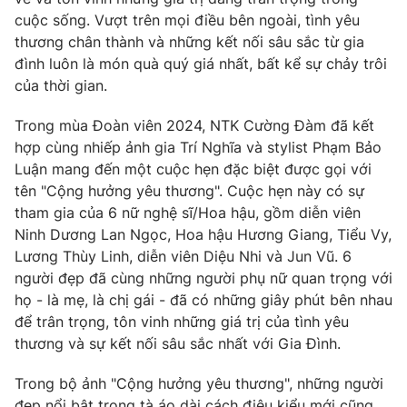
Phim VTV
Giải trí
cuộc sống. Vượt trên mọi điều bên ngoài, tình yêu
Hậu trường
thương chân thành và những kết nối sâu sắc từ gia
Điện ảnh
đình luôn là món quà quý giá nhất, bất kể sự chảy trôi
Đời sống
Nhân vật
của thời gian.
Âm nhạc
Du lịch
Khán giả
Giáo dục
Trong mùa Đoàn viên 2024, NTK Cường Đàm đã kết
Sao
Làm đẹp
hợp cùng nhiếp ảnh gia Trí Nghĩa và stylist Phạm Bảo
Giải sao mai
Tuyển sinh
Luận mang đến một cuộc hẹn đặc biệt được gọi với
Công nghệ
Chất lượng cuộc sống
tên "Cộng hưởng yêu thương". Cuộc hẹn này có sự
Học trực tuyến
tham gia của 6 nữ nghệ sĩ/Hoa hậu, gồm diễn viên
Hitech Công nghệ tương lai
Giao lưu trực tuyến
Ninh Dương Lan Ngọc, Hoa hậu Hương Giang, Tiểu Vy,
Sản phẩm
Lương Thùy Linh, diễn viên Diệu Nhi và Jun Vũ. 6
người đẹp đã cùng những người phụ nữ quan trọng với
Lịch phát sóng
Thị trường
họ - là mẹ, là chị gái - đã có những giây phút bên nhau
để trân trọng, tôn vinh những giá trị của tình yêu
Tư vấn
thương và sự kết nối sâu sắc nhất với Gia Đình.
Chuyên mục khác
Emagazine
Trong bộ ảnh "Cộng hưởng yêu thương", những người
Podcast
đẹp nổi bật trong tà áo dài cách điệu kiểu mới cũng