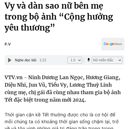
Chính trị
Vy và dàn sao nữ bên mẹ
Truyền hình
trong bộ ảnh “Cộng hưởng
Văn hóa - Giải trí
Xã hội
Y tế
yêu thương”
Đời sống
Pháp luật
Công nghệ
Giáo dục
P.V
Y tế
Nghe đọc bài
1:22
Thế giới
VTV.vn - Ninh Dương Lan Ngọc, Hương Giang,
Tin tức
Diệu Nhi, Jun Vũ, Tiểu Vy, Lương Thuỳ Linh
Kinh tế
Thế giới đó đây
cùng mẹ, chị gái đã cùng nhau tham gia bộ ảnh
Tài chính
Tết đặc biệt trong năm mới 2024.
Dữ liệu và đời sống
Câu chuyện quốc tế
Thị trường
Thời gian cận kề Tết thường được cho là cơ hội để
Truyền hình
Góc doanh nghiệp
mỗi chúng ta có khoảng thời gian sống chậm lại, trở
về và tôn vinh những giá trị đáng trân trọng trong