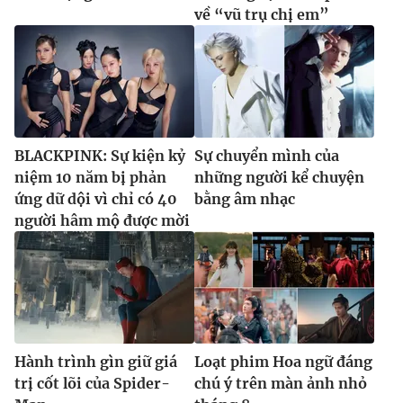
về “vũ trụ chị em”
BLACKPINK: Sự kiện kỷ
Sự chuyển mình của
niệm 10 năm bị phản
những người kể chuyện
ứng dữ dội vì chỉ có 40
bằng âm nhạc
người hâm mộ được mời
Hành trình gìn giữ giá
Loạt phim Hoa ngữ đáng
trị cốt lõi của Spider-
chú ý trên màn ảnh nhỏ