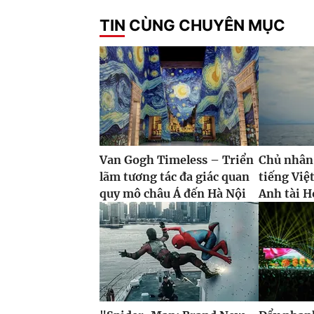
TIN CÙNG CHUYÊN MỤC
Van Gogh Timeless – Triển
Chủ nhân
lãm tương tác đa giác quan
tiếng Việ
quy mô châu Á đến Hà Nội
Anh tài H