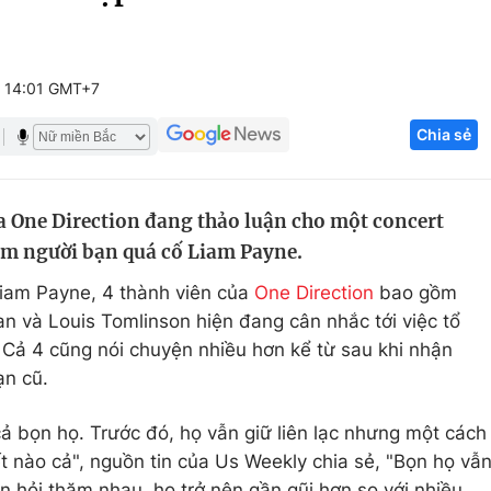
Góc ảnh
 14:01 GMT+7
Giáo dục
Công nghệ
Chia sẻ
Tuyển sinh
Hitech Công ng
Học trực tuyến
Sản phẩm
ủa One Direction đang thảo luận cho một concert
g
Thị trường
m người bạn quá cố Liam Payne.
Tư vấn
Liam Payne, 4 thành viên của
One Direction
bao gồm
ran và Louis Tomlinson hiện đang cân nhắc tới việc tổ
Cả 4 cũng nói chuyện nhiều hơn kể từ sau khi nhận
ạn cũ.
 cả bọn họ. Trước đó, họ vẫn giữ liên lạc nhưng một cách
iết nào cả", nguồn tin của Us Weekly chia sẻ, "Bọn họ vẫ
 hỏi thăm nhau, họ trở nên gần gũi hơn so với nhiều