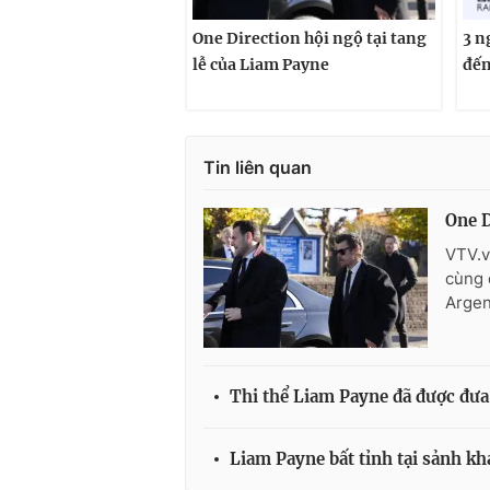
One Direction hội ngộ tại tang
3 n
lễ của Liam Payne
đến
Tin liên quan
One D
VTV.v
cùng 
Argen
Thi thể Liam Payne đã được đưa
Liam Payne bất tỉnh tại sảnh kh