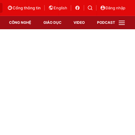
Cổng thông tin
English
Đăng nhập
CÔNG NGHỆ
GIÁO DỤC
VIDEO
PODCAST
VTV Money
VTV Thể thao
VTV Sức khoẻ
Bất động sản
Thị trường 24h
Tấm lòng Việt
Vươn mình bằng AI
VTV4
VTV8
VTV9
Lịch phát sóng
Giao lưu trực tuyến
Sự kiện