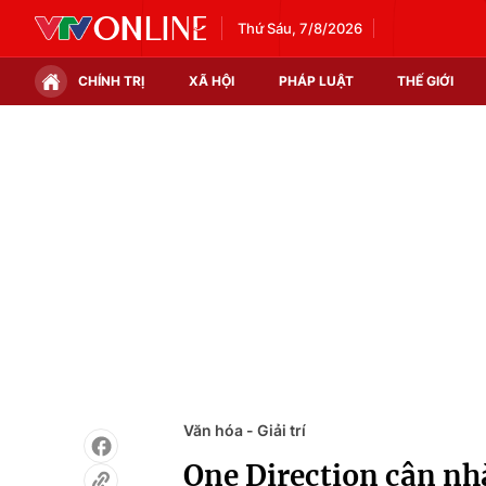
Thứ Sáu, 7/8/2026
CHÍNH TRỊ
XÃ HỘI
PHÁP LUẬT
THẾ GIỚI
Chính trị
Xã hội
Thế giới
Kinh tế
Tin tức
Tài chính
Thế giới đó đây
Thị trường
Câu chuyện quốc tế
Góc doanh nghiệp
Dữ liệu và đời sống
Văn hóa - Giải trí
One Direction cân nhắ