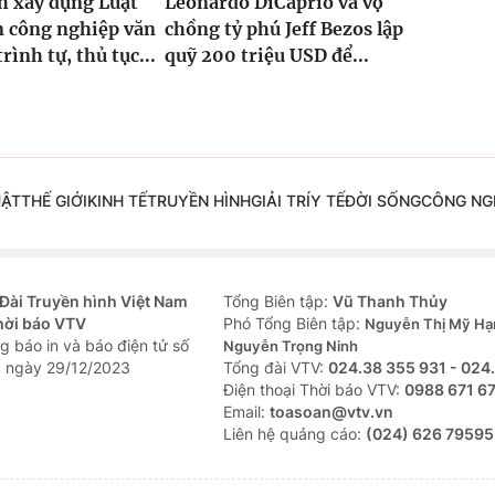
h xây dựng Luật
Leonardo DiCaprio và vợ
n công nghiệp văn
chồng tỷ phú Jeff Bezos lập
rình tự, thủ tục...
quỹ 200 triệu USD để...
UẬT
THẾ GIỚI
KINH TẾ
TRUYỀN HÌNH
GIẢI TRÍ
Y TẾ
ĐỜI SỐNG
CÔNG NG
Đài Truyền hình Việt Nam
Tổng Biên tập:
Vũ Thanh Thủy
hời báo VTV
Phó Tổng Biên tập:
Nguyễn Thị Mỹ Hạ
g báo in và báo điện tử số
Nguyễn Trọng Ninh
 ngày 29/12/2023
Tổng đài VTV:
024.38 355 931 - 024
Ðiện thoại Thời báo VTV:
0988 671 6
Email:
toasoan@vtv.vn
Liên hệ quảng cáo:
(024) 626 79595