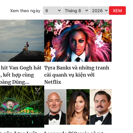
Xem theo ngày
XEM
 hit Van Gogh hát
Tyra Banks và những tranh
t, kết hợp cùng
cãi quanh vụ kiện với
oàng Dũng...
Netflix