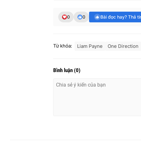
0
0
Bài đọc hay? Thả t
Từ khóa:
Liam Payne
One Direction
Bình luận
(
0
)