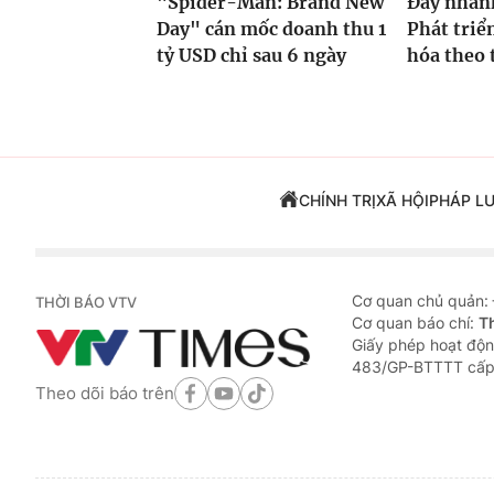
"Spider-Man: Brand New
Đẩy nhan
Day" cán mốc doanh thu 1
Phát triể
tỷ USD chỉ sau 6 ngày
hóa theo t
CHÍNH TRỊ
XÃ HỘI
PHÁP L
Cơ quan chủ quản:
THỜI BÁO VTV
Cơ quan báo chí:
T
Giấy phép hoạt độn
483/GP-BTTTT cấp
Theo dõi báo trên