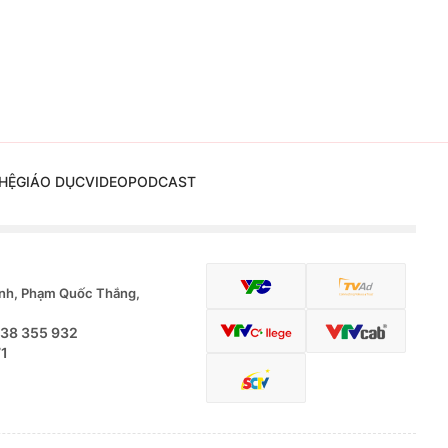
HỆ
GIÁO DỤC
VIDEO
PODCAST
nh, Phạm Quốc Thắng,
.38 355 932
71