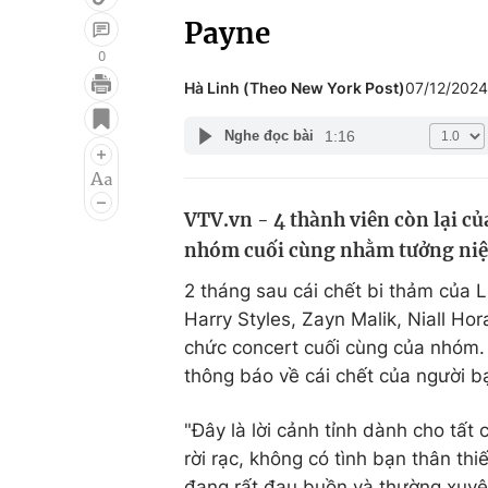
Payne
0
Hà Linh (Theo New York Post)
07/12/2024
Giải trí
Đời sống
1:16
Nghe đọc bài
Điện ảnh
Du lịch
Âm nhạc
Làm đẹp
VTV.vn - 4 thành viên còn lại c
Sao
Chất lượng cuộc sốn
nhóm cuối cùng nhằm tưởng niệ
2 tháng sau cái chết bi thảm của 
Harry Styles, Zayn Malik, Niall Ho
chức concert cuối cùng của nhóm. 
thông báo về cái chết của người b
"Đây là lời cảnh tỉnh dành cho tất
rời rạc, không có tình bạn thân th
đang rất đau buồn và thường xuyên