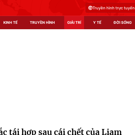
Truyền hình trực tuyến
KINH TẾ
TRUYỀN HÌNH
GIẢI TRÍ
Y TẾ
ĐỜI SỐNG
Pháp luật
Y tế
Truyền hình
Multimedia
Phim VTV
Video
Hậu trường
Shorts video
Nhân vật
Podcast
Khán giả
EMagazine
Giải sao mai
Photo
c tái hợp sau cái chết của Liam
Infographic