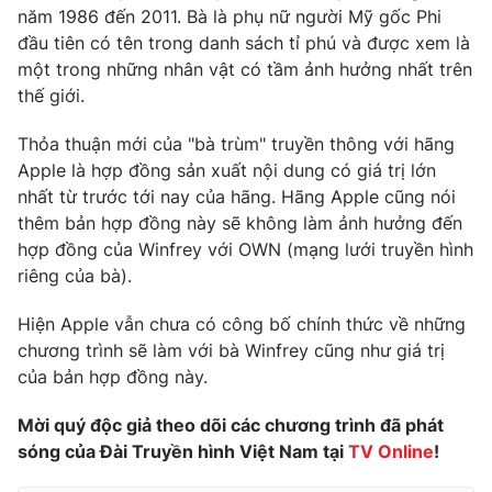
năm 1986 đến 2011. Bà là phụ nữ người Mỹ gốc Phi
đầu tiên có tên trong danh sách tỉ phú và được xem là
một trong những nhân vật có tầm ảnh hưởng nhất trên
thế giới.
THỜI BÁO VTV
Thỏa thuận mới của "bà trùm" truyền thông với hãng
Apple là hợp đồng sản xuất nội dung có giá trị lớn
nhất từ trước tới nay của hãng. Hãng Apple cũng nói
Theo dõi báo trên
thêm bản hợp đồng này sẽ không làm ảnh hưởng đến
hợp đồng của Winfrey với OWN (mạng lưới truyền hình
riêng của bà).
Cơ quan chủ quản:
Đài Truyền hình Việt Nam
Cơ quan báo chí:
Thời báo VTV
Hiện Apple vẫn chưa có công bố chính thức về những
Giấy phép hoạt động báo in và báo điện tử số 483/GP-BTTTT
chương trình sẽ làm với bà Winfrey cũng như giá trị
cấp ngày 29/12/2023
của bản hợp đồng này.
Tổng Biên tập:
Vũ Thanh Thủy
Phó Tổng Biên tập:
Nguyễn Thị Mỹ Hạnh, Phạm Quốc Thắng,
Mời quý độc giả theo dõi các chương trình đã phát
Nguyễn Trọng Ninh
sóng của Đài Truyền hình Việt Nam tại
TV Online
!
Tổng đài VTV:
024.38 355 931 - 024.38 355 932