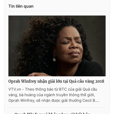
Ðiện thoại Thời báo VTV:
024.66 897 897
Tin liên quan
Email:
toasoan@vtv.vn
Liên hệ quảng cáo:
024-7300.7108
Oprah Winfrey nhận giải lớn tại Quả cầu vàng 2018
® Cấm sao chép dưới mọi hình thức nếu không có sự chấp
VTV.vn - Theo thông báo từ BTC của giải Quả cầu
thuận bằng văn bản. Ghi rõ nguồn VTV.vn khi phát hành lại
vàng, bà hoàng của ngành truyền thông thế giới,
thông tin từ website này.
Oprah Winfrey, sẽ nhận được giải thưởng Cecil B....