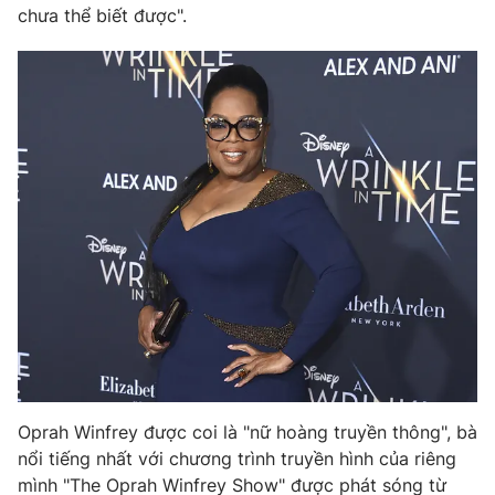
chưa thể biết được".
Photo
Infographic
Video
Shorts video
VTV Money
VTV Thể thao
VTV Sức khoẻ
Bất động sản
Thị trường 24h
Tấm lòng Việt
VTV4
Vươn mình bằng AI
VTV9
VTV8
Oprah Winfrey được coi là "nữ hoàng truyền thông", bà
nổi tiếng nhất với chương trình truyền hình của riêng
Liên hệ tòa soạn
English
mình "The Oprah Winfrey Show" được phát sóng từ