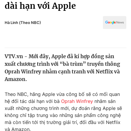
Chính trị
dài hạn với Apple
Truyền hình
Văn hóa - Giải trí
Xã hội
Y tế
Hà Linh (Theo NBC)
Đời sống
Pháp luật
Công nghệ
Giáo dục
Y tế
VTV.vn - Mới đây, Apple đã kí hợp đồng sản
xuất chương trình với “bà trùm” truyền thông
Thế giới
Oprah Winfrey nhằm cạnh tranh với Netflix và
Amazon.
Tin tức
Kinh tế
Thế giới đó đây
Theo NBC, hãng Apple vừa công bố sẽ có mối quan
Tài chính
hệ đối tác dài hạn với bà
Oprah Winfrey
nhằm sản
Dữ liệu và đời sống
Câu chuyện quốc tế
xuất những chương trình mới, dự đoán rằng Apple sẽ
Thị trường
không chỉ tập trung vào những sản phẩm công nghệ
Truyền hình
Góc doanh nghiệp
mà còn tiến tới thị trường giải trí, đối đầu với Netflix
và Amazon.