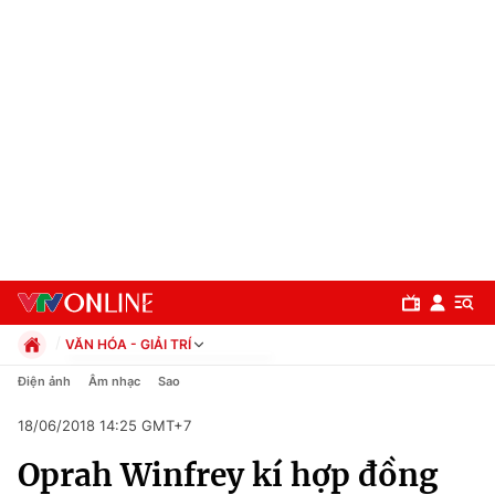
VĂN HÓA - GIẢI TRÍ
Chính trị
Điện ảnh
Âm nhạc
Sao
Xã hội
18/06/2018 14:25 GMT+7
Pháp luật
Chuyên mục
Kinh tế
Oprah Winfrey kí hợp đồng
Thể thao