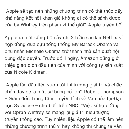
Phim VTV
Giải trí
"Apple sẽ tạo nên những chương trình có thể thúc đẩy
Hậu trường
khả năng kết nối khán giả không ai có thể sánh được
Điện ảnh
Đời sống
Nhân vật
của bà Winfrey trên phạm vi thế giới", Apple tuyên bố.
Âm nhạc
Du lịch
Khán giả
Apple ra mắt công bố này chỉ 3 tuần sau khi Netflix kí
Giáo dục
Sao
hợp đồng đưa cựu tổng thống Mỹ Barack Obama và
Làm đẹp
Giải sao mai
phu nhân Michelle Obama trở thành nhà sản xuất nội
Tuyển sinh
Công nghệ
Chất lượng cuộc sống
dung độc quyền. Trước đó 1 ngày, Amazon cũng giới
Học trực tuyến
thiệu giao dịch đầu tiên của mình với công ty sản xuất
Hitech Công nghệ tương lai
của Nicole Kidman.
Giao lưu trực tuyến
Sản phẩm
"Apple lần đầu tiên vươn tới thị trường giải trí và chắc
Lịch phát sóng
Thị trường
chắn đây sẽ là một sự bùng nổ lớn", Robert Thompson
– Giám đốc Trung tâm Truyền hình và Văn hóa tại Đại
Tư vấn
học Syracuse – cho biết trên NBC, "Việc kí hợp đồng
Chuyên mục khác
với Oprah Winfrey sẽ mang lại giá trị biểu tượng
truyền thông cao. Tuy nhiên, liệu Apple có thể làm nên
Emagazine
Podcast
những chương trình thú vị hay không thì chúng ta vẫn