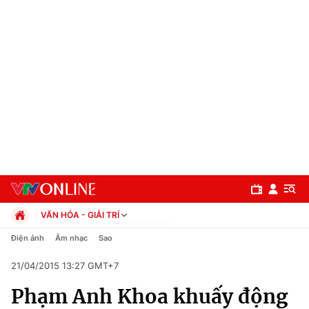
VĂN HÓA - GIẢI TRÍ
Chính trị
Điện ảnh
Âm nhạc
Sao
Xã hội
21/04/2015 13:27 GMT+7
Pháp luật
Chuyên mục
Kinh tế
Phạm Anh Khoa khuấy động
Thể thao