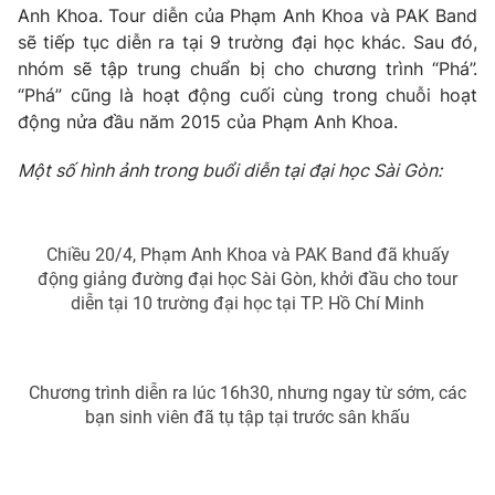
Anh Khoa. Tour diễn của Phạm Anh Khoa và PAK Band
Photo
Infographic
sẽ tiếp tục diễn ra tại 9 trường đại học khác. Sau đó,
nhóm sẽ tập trung chuẩn bị cho chương trình “Phá”.
“Phá” cũng là hoạt động cuối cùng trong chuỗi hoạt
Video
Shorts video
động nửa đầu năm 2015 của Phạm Anh Khoa.
VTV Money
VTV Thể thao
Một số hình ảnh trong buổi diễn tại đại học Sài Gòn:
VTV Sức khoẻ
Bất động sản
Chiều 20/4, Phạm Anh Khoa và PAK Band đã khuấy
động giảng đường đại học Sài Gòn, khởi đầu cho tour
Thị trường 24h
Tấm lòng Việt
diễn tại 10 trường đại học tại TP. Hồ Chí Minh
VTV4
Vươn mình bằng AI
Chương trình diễn ra lúc 16h30, nhưng ngay từ sớm, các
bạn sinh viên đã tụ tập tại trước sân khấu
VTV9
VTV8
Liên hệ tòa soạn
English