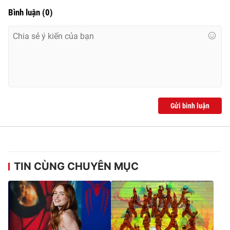
Bình luận
(
0
)
Gửi bình luận
TIN CÙNG CHUYÊN MỤC