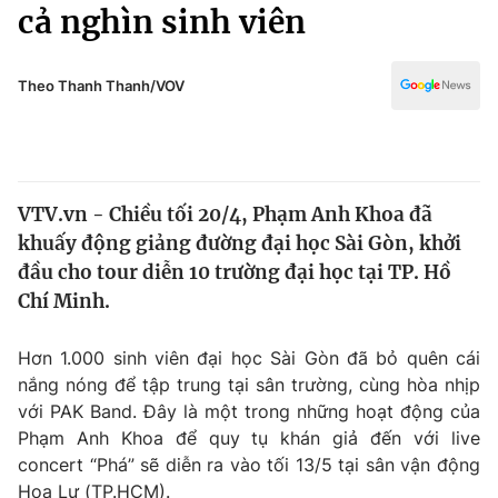
Chính trị
cả nghìn sinh viên
Truyền hình
Văn hóa - Giải trí
Xã hội
Y tế
Theo Thanh Thanh/VOV
Đời sống
Pháp luật
Công nghệ
Giáo dục
Y tế
VTV.vn - Chiều tối 20/4, Phạm Anh Khoa đã
khuấy động giảng đường đại học Sài Gòn, khởi
Thế giới
đầu cho tour diễn 10 trường đại học tại TP. Hồ
Chí Minh.
Tin tức
Kinh tế
Thế giới đó đây
Hơn 1.000 sinh viên đại học Sài Gòn đã bỏ quên cái
Tài chính
nắng nóng để tập trung tại sân trường, cùng hòa nhịp
Dữ liệu và đời sống
Câu chuyện quốc tế
với PAK Band. Đây là một trong những hoạt động của
Thị trường
Phạm Anh Khoa để quy tụ khán giả đến với live
Truyền hình
Góc doanh nghiệp
concert “Phá” sẽ diễn ra vào tối 13/5 tại sân vận động
Hoa Lư (TP.HCM).