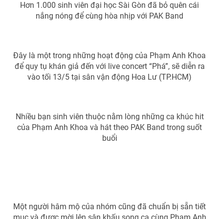
Hơn 1.000 sinh viên đại học Sài Gòn đã bỏ quên cái
nắng nóng để cùng hòa nhịp với PAK Band
THỜI BÁO VTV
Đây là một trong những hoạt động của Phạm Anh Khoa
để quy tụ khán giả đến với live concert “Phá”, sẽ diễn ra
vào tối 13/5 tại sân vận động Hoa Lư (TP.HCM)
Theo dõi báo trên
Nhiều bạn sinh viên thuộc nằm lòng những ca khúc hit
Cơ quan chủ quản:
Đài Truyền hình Việt Nam
của Phạm Anh Khoa và hát theo PAK Band trong suốt
Cơ quan báo chí:
Thời báo VTV
buổi
Giấy phép hoạt động báo in và báo điện tử số 483/GP-BTTTT
cấp ngày 29/12/2023
Tổng Biên tập:
Vũ Thanh Thủy
Phó Tổng Biên tập:
Nguyễn Thị Mỹ Hạnh, Phạm Quốc Thắng,
Nguyễn Trọng Ninh
Một người hâm mộ của nhóm cũng đã chuẩn bị sẵn tiết
Tổng đài VTV:
024.38 355 931 - 024.38 355 932
mục và được mời lên sân khấu song ca cùng Phạm Anh