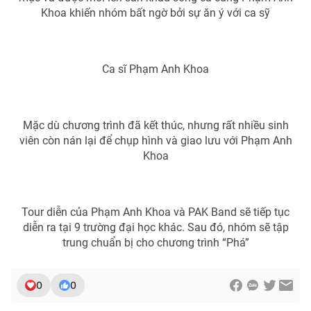
Ðiện thoại Thời báo VTV:
024.66 897 897
Khoa khiến nhóm bất ngờ bởi sự ăn ý với ca sỹ
Email:
toasoan@vtv.vn
Liên hệ quảng cáo:
024-7300.7108
Ca sĩ Phạm Anh Khoa
Mặc dù chương trình đã kết thúc, nhưng rất nhiều sinh
viên còn nán lại để chụp hình và giao lưu với Phạm Anh
Khoa
Tour diễn của Phạm Anh Khoa và PAK Band sẽ tiếp tục
diễn ra tại 9 trường đại học khác. Sau đó, nhóm sẽ tập
® Cấm sao chép dưới mọi hình thức nếu không có sự chấp
trung chuẩn bị cho chương trình “Phá”
thuận bằng văn bản. Ghi rõ nguồn VTV.vn khi phát hành lại
thông tin từ website này.
0
0