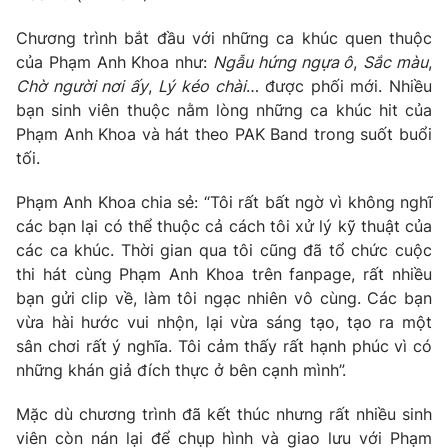
Phim VTV
Giải trí
Chương trình bắt đầu với những ca khúc quen thuộc
Hậu trường
của Phạm Anh Khoa như:
Ngẫu hứng ngựa ô
,
Sắc màu
,
Điện ảnh
Đời sống
Nhân vật
Chờ người nơi ấy
,
Lý kéo chài
… được phối mới. Nhiều
Âm nhạc
bạn sinh viên thuộc nằm lòng những ca khúc hit của
Du lịch
Khán giả
Phạm Anh Khoa và hát theo PAK Band trong suốt buổi
Giáo dục
Sao
tối.
Làm đẹp
Giải sao mai
Tuyển sinh
Công nghệ
Chất lượng cuộc sống
Phạm Anh Khoa chia sẻ: “Tôi rất bất ngờ vì không nghĩ
Học trực tuyến
các bạn lại có thể thuộc cả cách tôi xử lý kỹ thuật của
Hitech Công nghệ tương lai
các ca khúc. Thời gian qua tôi cũng đã tổ chức cuộc
Giao lưu trực tuyến
thi hát cùng Phạm Anh Khoa trên fanpage, rất nhiều
Sản phẩm
bạn gửi clip về, làm tôi ngạc nhiên vô cùng. Các bạn
Lịch phát sóng
Thị trường
vừa hài hước vui nhộn, lại vừa sáng tạo, tạo ra một
sân chơi rất ý nghĩa. Tôi cảm thấy rất hạnh phúc vì có
Tư vấn
những khán giả đích thực ở bên cạnh mình”.
Chuyên mục khác
Mặc dù chương trình đã kết thúc nhưng rất nhiều sinh
Emagazine
Podcast
viên còn nán lại để chụp hình và giao lưu với Phạm