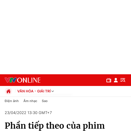
VĂN HÓA - GIẢI TRÍ
Chính trị
Điện ảnh
Âm nhạc
Sao
Xã hội
23/04/2022 13:30 GMT+7
Pháp luật
Chuyên mục
Kinh tế
Phần tiếp theo của phim
Thể thao