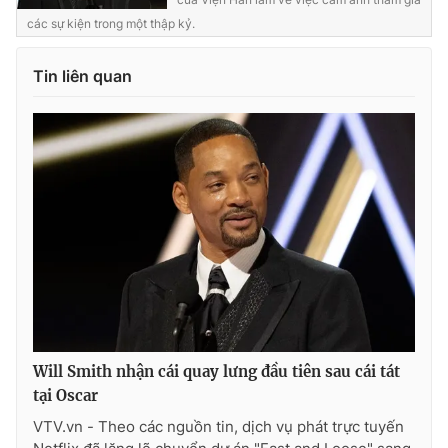
các sự kiện trong một thập kỷ.
Tin liên quan
THỜI BÁO VTV
Theo dõi báo trên
Cơ quan chủ quản:
Đài Truyền hình Việt Nam
Cơ quan báo chí:
Thời báo VTV
Giấy phép hoạt động báo in và báo điện tử số 483/GP-BTTTT
cấp ngày 29/12/2023
Tổng Biên tập:
Vũ Thanh Thủy
Will Smith nhận cái quay lưng đầu tiên sau cái tát
Phó Tổng Biên tập:
Nguyễn Thị Mỹ Hạnh, Phạm Quốc Thắng,
tại Oscar
Nguyễn Trọng Ninh
VTV.vn - Theo các nguồn tin, dịch vụ phát trực tuyến
Tổng đài VTV:
024.38 355 931 - 024.38 355 932