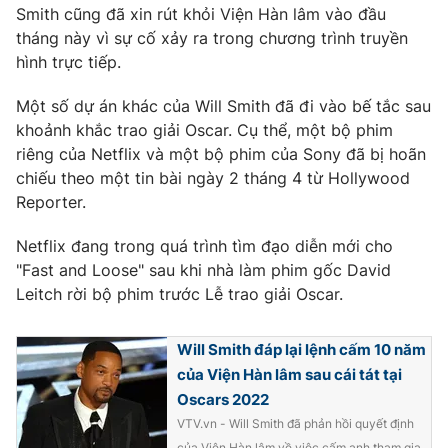
Smith cũng đã xin rút khỏi Viện Hàn lâm vào đầu
Photo
Infographic
tháng này vì sự cố xảy ra trong chương trình truyền
hình trực tiếp.
Video
Shorts video
Một số dự án khác của Will Smith đã đi vào bế tắc sau
khoảnh khắc trao giải Oscar. Cụ thể, một bộ phim
VTV Money
VTV Thể thao
riêng của Netflix và một bộ phim của Sony đã bị hoãn
chiếu theo một tin bài ngày 2 tháng 4 từ Hollywood
Reporter.
VTV Sức khoẻ
Bất động sản
Netflix đang trong quá trình tìm đạo diễn mới cho
Thị trường 24h
Tấm lòng Việt
"Fast and Loose" sau khi nhà làm phim gốc David
Leitch rời bộ phim trước Lễ trao giải Oscar.
VTV4
Vươn mình bằng AI
Will Smith đáp lại lệnh cấm 10 năm
của Viện Hàn lâm sau cái tát tại
VTV9
VTV8
Oscars 2022
VTV.vn - Will Smith đã phản hồi quyết định
Liên hệ tòa soạn
English
của Viện Hàn lâm về việc cấm anh tham gia