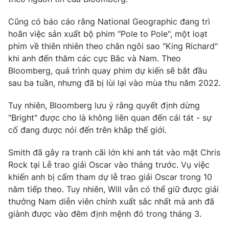
Phim VTV
Giải trí
Cũng có báo cáo rằng National Geographic đang trì
Hậu trường
Điện ảnh
hoãn việc sản xuất bộ phim "Pole to Pole", một loạt
Đời sống
Nhân vật
phim về thiên nhiên theo chân ngôi sao "King Richard"
Âm nhạc
khi anh đến thăm các cực Bắc và Nam. Theo
Du lịch
Khán giả
Giáo dục
Bloomberg, quá trình quay phim dự kiến ​​sẽ bắt đầu
Sao
Làm đẹp
sau ba tuần, nhưng đã bị lùi lại vào mùa thu năm 2022.
Giải sao mai
Tuyển sinh
Công nghệ
Chất lượng cuộc sống
Tuy nhiên, Bloomberg lưu ý rằng quyết định dừng
Học trực tuyến
"Bright" được cho là không liên quan đến cái tát - sự
Hitech Công nghệ tương lai
Giao lưu trực tuyến
cố đang được nói đến trên khắp thế giới.
Sản phẩm
Smith đã gây ra tranh cãi lớn khi anh tát vào mặt Chris
Lịch phát sóng
Thị trường
Rock tại Lễ trao giải Oscar vào tháng trước. Vụ việc
khiến anh bị cấm tham dự lễ trao giải Oscar trong 10
Tư vấn
năm tiếp theo. Tuy nhiên, Will vẫn có thể giữ được giải
Chuyên mục khác
thưởng Nam diễn viên chính xuất sắc nhất mà anh đã
giành được vào đêm định mệnh đó trong tháng 3.
Emagazine
Podcast