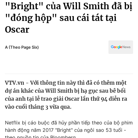
Chính trị
"Bright" của Will Smith đã bị
Truyền hình
"đóng hộp" sau cái tát tại
Văn hóa - Giải trí
Xã hội
Y tế
Oscar
Đời sống
Pháp luật
Công nghệ
Giáo dục
A (Theo Page Six)
Y tế
Thế giới
VTV.vn - Với thông tin này thì đã có thêm một
Tin tức
dự án khác của Will Smith bị hạ gục sau bê bối
Kinh tế
Thế giới đó đây
của anh tại lễ trao giải Oscar lần thứ 94 diễn ra
Tài chính
vào cuối tháng 3 vừa qua.
Dữ liệu và đời sống
Câu chuyện quốc tế
Thị trường
Netflix bị cáo buộc đã hủy phần tiếp theo của bộ phim
Truyền hình
Góc doanh nghiệp
hành động năm 2017 "Bright" của ngôi sao 53 tuổi -
theo nguồn tin của Bloomberg.