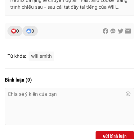
Netflix đã lặng lẽ chuyển dự án "Fast and Loose" sang
Ðiện thoại Thời báo VTV:
024.66 897 897
trình chiếu sau - sau cái tát đầy tai tiếng của Will...
Email:
toasoan@vtv.vn
Liên hệ quảng cáo:
024-7300.7108
0
0
Từ khóa:
will smith
Bình luận
(
0
)
® Cấm sao chép dưới mọi hình thức nếu không có sự chấp
thuận bằng văn bản. Ghi rõ nguồn VTV.vn khi phát hành lại
thông tin từ website này.
Gửi bình luận