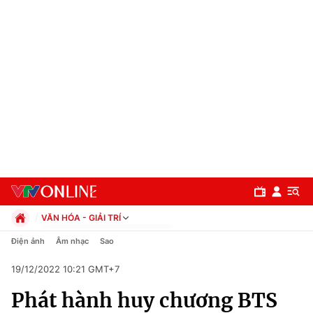
VĂN HÓA - GIẢI TRÍ
Chính trị
Điện ảnh
Âm nhạc
Sao
Xã hội
19/12/2022 10:21 GMT+7
Pháp luật
Chuyên mục
Kinh tế
Phát hành huy chương BTS
Thể thao