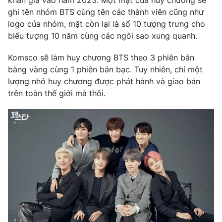
khán giả vào năm 2023. Một mặt của huy chương sẽ
Phim VTV
Giải trí
ghi tên nhóm BTS cùng tên các thành viên cũng như
Hậu trường
logo của nhóm, mặt còn lại là số 10 tượng trưng cho
Điện ảnh
biểu tượng 10 năm cùng các ngôi sao xung quanh.
Đời sống
Nhân vật
Âm nhạc
Komsco sẽ làm huy chương BTS theo 3 phiên bản
Du lịch
Khán giả
Giáo dục
bằng vàng cùng 1 phiên bản bạc. Tuy nhiên, chỉ một
Sao
Làm đẹp
lượng nhỏ huy chương được phát hành và giao bán
Giải sao mai
Tuyển sinh
trên toàn thế giới mà thôi.
Công nghệ
Chất lượng cuộc sống
Học trực tuyến
Hitech Công nghệ tương lai
Giao lưu trực tuyến
Sản phẩm
Lịch phát sóng
Thị trường
Tư vấn
Chuyên mục khác
Emagazine
Podcast