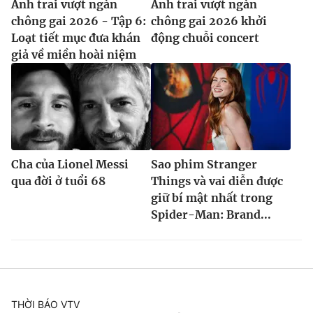
Anh trai vượt ngàn
Anh trai vượt ngàn
chông gai 2026 - Tập 6:
chông gai 2026 khởi
Loạt tiết mục đưa khán
động chuỗi concert
giả về miền hoài niệm
Cha của Lionel Messi
Sao phim Stranger
qua đời ở tuổi 68
Things và vai diễn được
giữ bí mật nhất trong
Spider-Man: Brand...
THỜI BÁO VTV