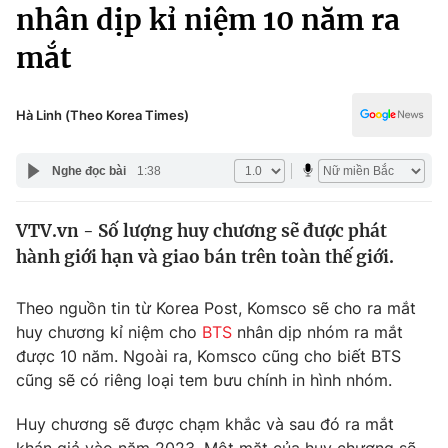
Chính trị
nhân dịp kỉ niệm 10 năm ra
Truyền hình
mắt
Văn hóa - Giải trí
Xã hội
Y tế
Đời sống
Hà Linh (Theo Korea Times)
Pháp luật
Công nghệ
Giáo dục
Nghe đọc bài
1:38
Y tế
VTV.vn - Số lượng huy chương sẽ được phát
Thế giới
hành giới hạn và giao bán trên toàn thế giới.
Tin tức
Kinh tế
Theo nguồn tin từ Korea Post, Komsco sẽ cho ra mắt
Thế giới đó đây
huy chương kỉ niệm cho
BTS
nhân dịp nhóm ra mắt
Tài chính
Dữ liệu và đời sống
được 10 năm. Ngoài ra, Komsco cũng cho biết BTS
Câu chuyện quốc tế
Thị trường
cũng sẽ có riêng loại tem bưu chính in hình nhóm.
Truyền hình
Góc doanh nghiệp
Huy chương sẽ được chạm khắc và sau đó ra mắt