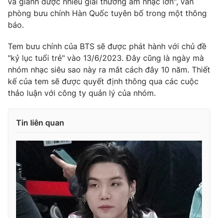
và giành được nhiều giải thưởng âm nhạc lớn", văn
phòng bưu chính Hàn Quốc tuyên bố trong một thông
báo.
Tem bưu chính của BTS sẽ được phát hành với chủ đề
THỜI BÁO VTV
"kỷ lục tuổi trẻ" vào 13/6/2023. Đây cũng là ngày mà
nhóm nhạc siêu sao này ra mắt cách đây 10 năm. Thiết
kế của tem sẽ được quyết định thông qua các cuộc
thảo luận với công ty quản lý của nhóm.
Theo dõi báo trên
Tin liên quan
Cơ quan chủ quản:
Đài Truyền hình Việt Nam
Cơ quan báo chí:
Thời báo VTV
Giấy phép hoạt động báo in và báo điện tử số 483/GP-BTTTT
cấp ngày 29/12/2023
Tổng Biên tập:
Vũ Thanh Thủy
Phó Tổng Biên tập:
Nguyễn Thị Mỹ Hạnh, Phạm Quốc Thắng,
Nguyễn Trọng Ninh
Tổng đài VTV:
024.38 355 931 - 024.38 355 932