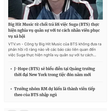
Ðiện thoại Thời báo VTV:
024.66 897 897
Email:
toasoan@vtv.vn
Liên hệ quảng cáo:
024-7300.7108
Big Hit Music từ chối trả lời việc Suga (BTS) thực
hiện nghĩa vụ quân sự với tư cách nhân viên phục
vụ xã hội
VTV.vn - Công ty Big Hit Music của BTS không đưa ra
phản hồi rõ ràng nào về các báo cáo liên quan đến
việc Suga thực hiện nghĩa vụ quân sự với tư cách...
J-Hope (BTS) sẽ biểu diễn tại Quảng trường
thời đại New York trong tiệc đón năm mới
® Cấm sao chép dưới mọi hình thức nếu không có sự chấp
Trưởng nhóm RM dự kiến là thành viên tiếp
thuận bằng văn bản. Ghi rõ nguồn VTV.vn khi phát hành lại
theo của BTS nhập ngũ
thông tin từ website này.