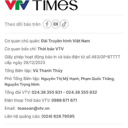
Theo dõi báo trên
Cơ quan chủ quản:
Đài Truyền hình Việt Nam
Cơ quan báo chí:
Thời báo VTV
Giấy phép hoạt động báo in và báo điện tử số 483/GP-BTTTT
cấp ngày 29/12/2023
Tổng Biên tập:
Vũ Thanh Thủy
Phó Tổng Biên tập:
Nguyễn Thị Mỹ Hạnh, Phạm Quốc Thắng,
Nguyễn Trọng Ninh
Tổng đài VTV:
024.38 355 931 - 024.38 355 932
Ðiện thoại Thời báo VTV:
0988 671 671
Email:
toasoan@vtv.vn
Liên hệ quảng cáo:
(024) 626 79595