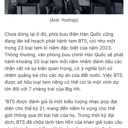
Photo
Infographic
(Ảnh: Yonhap)
Video
Shorts video
Chưa dừng lại ở đó, phía bưu điện Hàn Quốc cũng
đang lên kế hoạch phát hành tem BTS, coi như một
VTV Money
VTV Thể thao
trong 23 loại tem kỉ niệm đặc biệt của năm 2023.
Thông thường, văn phòng bưu chính Hàn Quốc sẽ phát
VTV Sức khoẻ
Bất động sản
hành khoảng 20 loại tem mỗi năm nhằm đánh dấu các
nhân vật và sự kiện quan trọng, có ý nghĩa lịch sử
nhằm quảng bá cho các dự án của đất nước. Việc BTS
Thị trường 24h
Tấm lòng Việt
được sở hữu loại tem riêng có thể coi là một vinh dự
lớn đối với 7 chàng trai của Big Hit.
VTV4
Vươn mình bằng AI
"BTS được đánh giá là một biểu tượng nhạc pop đại
diện cho thế kỷ 21, mang đến niềm hi vọng cho thế
VTV9
VTV8
giới thông qua lời bài hát của họ. Trong thời kỳ đại
dịch, BTS đã chữa lành tâm hồn của khán giả toàn cầu
Liên hệ tòa soạn
English