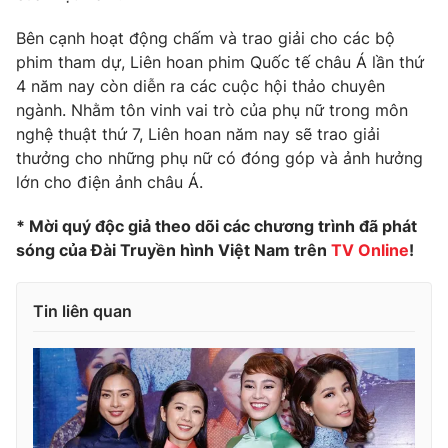
Phim VTV
Giải trí
Bên cạnh hoạt động chấm và trao giải cho các bộ
Hậu trường
phim tham dự, Liên hoan phim Quốc tế châu Á lần thứ
Điện ảnh
Đời sống
Nhân vật
4 năm nay còn diễn ra các cuộc hội thảo chuyên
Âm nhạc
ngành. Nhằm tôn vinh vai trò của phụ nữ trong môn
Du lịch
Khán giả
nghệ thuật thứ 7, Liên hoan năm nay sẽ trao giải
Giáo dục
Sao
thưởng cho những phụ nữ có đóng góp và ảnh hưởng
Làm đẹp
Giải sao mai
Tuyển sinh
lớn cho điện ảnh châu Á.
Công nghệ
Chất lượng cuộc sống
Học trực tuyến
* Mời quý độc giả theo dõi các chương trình đã phát
Hitech Công nghệ tương lai
sóng của Đài Truyền hình Việt Nam trên
TV Online
!
Giao lưu trực tuyến
Sản phẩm
Lịch phát sóng
Tin liên quan
Thị trường
Tư vấn
Chuyên mục khác
Emagazine
Podcast