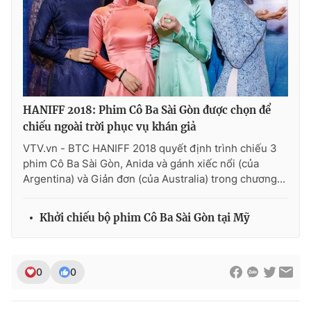
Photo
Infographic
Video
Shorts video
VTV Money
VTV Thể thao
HANIFF 2018: Phim Cô Ba Sài Gòn được chọn để
chiếu ngoài trời phục vụ khán giả
VTV Sức khoẻ
Bất động sản
VTV.vn - BTC HANIFF 2018 quyết định trình chiếu 3
phim Cô Ba Sài Gòn, Anida và gánh xiếc nổi (của
Argentina) và Giản đơn (của Australia) trong chương...
Thị trường 24h
Tấm lòng Việt
Khởi chiếu bộ phim Cô Ba Sài Gòn tại Mỹ
VTV4
Vươn mình bằng AI
VTV9
VTV8
0
0
Liên hệ tòa soạn
English