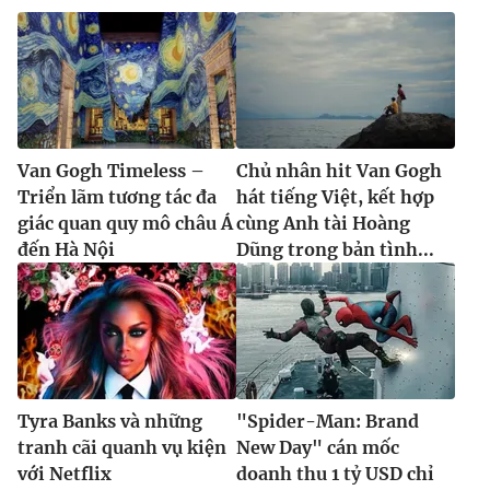
Ðiện thoại Thời báo VTV:
024.66 897 897
Email:
toasoan@vtv.vn
Liên hệ quảng cáo:
024-7300.7108
Van Gogh Timeless –
Chủ nhân hit Van Gogh
Triển lãm tương tác đa
hát tiếng Việt, kết hợp
giác quan quy mô châu Á
cùng Anh tài Hoàng
đến Hà Nội
Dũng trong bản tình...
® Cấm sao chép dưới mọi hình thức nếu không có sự chấp
thuận bằng văn bản. Ghi rõ nguồn VTV.vn khi phát hành lại
Tyra Banks và những
"Spider-Man: Brand
thông tin từ website này.
tranh cãi quanh vụ kiện
New Day" cán mốc
với Netflix
doanh thu 1 tỷ USD chỉ