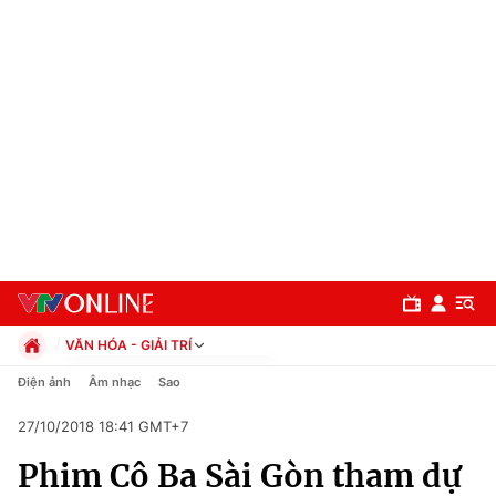
VĂN HÓA - GIẢI TRÍ
Chính trị
Điện ảnh
Âm nhạc
Sao
Xã hội
27/10/2018 18:41 GMT+7
Pháp luật
Chuyên mục
Kinh tế
Phim Cô Ba Sài Gòn tham dự
Thể thao