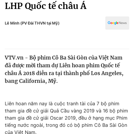
Chính trị
LHP Quốc tế châu Á
Truyền hình
Văn hóa - Giải trí
Xã hội
Y tế
Lê Minh (PV Đài THVN tại Mỹ)
Đời sống
Pháp luật
Công nghệ
Giáo dục
Y tế
VTV.vn - Bộ phim Cô Ba Sài Gòn của Việt Nam
đã được mời tham dự Liên hoan phim Quốc tế
Thế giới
châu Á 2018 diễn ra tại thành phố Los Angeles,
bang California, Mỹ.
Tin tức
Kinh tế
Thế giới đó đây
Tài chính
Liên hoan năm nay là cuộc tranh tài của 7 bộ phim
Dữ liệu và đời sống
Câu chuyện quốc tế
tham gia đề cử giải Quả Cầu vàng 2019 và 16 bộ phim
Thị trường
tham gia đề cử giải Oscar 2019, đều ở hạng mục Phim
Truyền hình
Góc doanh nghiệp
tiếng nước ngoài, trong đó có bộ phim Cô Ba Sài Gòn
của Việt Nam.