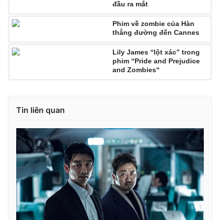
đầu ra mắt
Photo
Infographic
Phim về zombie của Hàn
thẳng đường đến Cannes
Video
Shorts video
Lily James “lột xác” trong
phim “Pride and Prejudice
and Zombies“
VTV Money
VTV Thể thao
VTV Sức khoẻ
Bất động sản
Tin liên quan
Thị trường 24h
Tấm lòng Việt
VTV4
Vươn mình bằng AI
VTV9
VTV8
Liên hệ tòa soạn
English