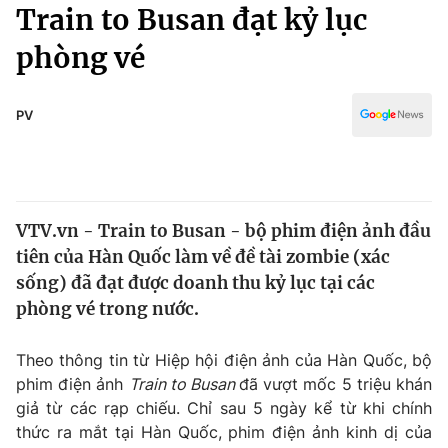
Chính trị
Train to Busan đạt kỷ lục
Truyền hình
phòng vé
Văn hóa - Giải trí
Xã hội
Y tế
Đời sống
PV
Pháp luật
Công nghệ
Giáo dục
Y tế
VTV.vn - Train to Busan - bộ phim điện ảnh đầu
Thế giới
tiên của Hàn Quốc làm về đề tài zombie (xác
Tin tức
sống) đã đạt được doanh thu kỷ lục tại các
Kinh tế
phòng vé trong nước.
Thế giới đó đây
Tài chính
Dữ liệu và đời sống
Câu chuyện quốc tế
Theo thông tin từ Hiệp hội điện ảnh của Hàn Quốc, bộ
Thị trường
phim điện ảnh
Train to Busan
đã vượt mốc 5 triệu khán
giả từ các rạp chiếu. Chỉ sau 5 ngày kể từ khi chính
Truyền hình
Góc doanh nghiệp
thức ra mắt tại Hàn Quốc, phim điện ảnh kinh dị của