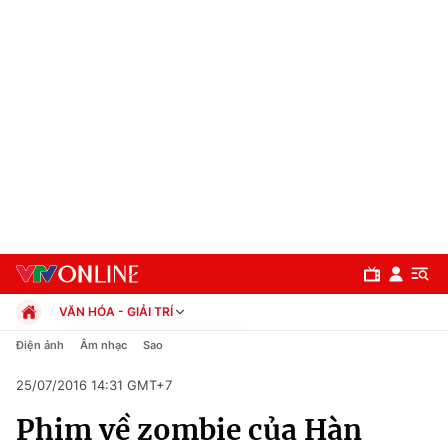
VĂN HÓA - GIẢI TRÍ
Chính trị
Điện ảnh
Âm nhạc
Sao
Xã hội
25/07/2016 14:31 GMT+7
Pháp luật
Chuyên mục
Kinh tế
Phim về zombie của Hàn
Thể thao