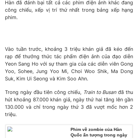
Phim VTV
Hàn đã đánh bại tất cả các phim điện ảnh khác đang
Giải trí
công chiếu, xếp vị trí thứ nhất trong bảng xếp hạng
Hậu trường
phim.
Điện ảnh
Đời sống
Nhân vật
Âm nhạc
Du lịch
Khán giả
Giáo dục
Sao
Vào tuần trước, khoảng 3 triệu khán giả đã kéo đến
Làm đẹp
Giải sao mai
Tuyển sinh
rạp để thưởng thức tác phẩm điện ảnh của đạo diễn
Công nghệ
Chất lượng cuộc sống
Yeon Sang Ho với sự tham gia của các diễn viên Gong
Học trực tuyến
Yoo, Sohee, Jung Yoo Mi, Choi Woo Shik, Ma Dong
Hitech Công nghệ tương lai
Giao lưu trực tuyến
Suk, Kim Ui Seong và Kim Soo Ahn.
Sản phẩm
Trong ngày đầu tiên công chiếu,
Train to Busan
đã thu
Lịch phát sóng
Thị trường
hút khoảng 87.000 khán giả, ngày thứ hai tăng lên gần
130.000 và chỉ trong ngày thứ 3 đã vượt mốc hơn 2
Tư vấn
triệu.
Chuyên mục khác
Emagazine
Podcast
Phim về zombie của Hàn
Quốc ấn tượng trong ngày