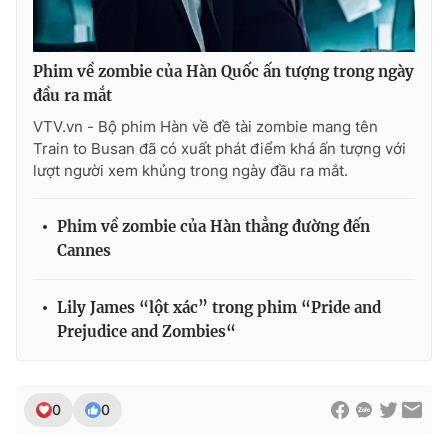
Phim về zombie của Hàn Quốc ấn tượng trong ngày
đầu ra mắt
THỜI BÁO VTV
VTV.vn - Bộ phim Hàn về đề tài zombie mang tên
Train to Busan đã có xuất phát điểm khá ấn tượng với
lượt người xem khủng trong ngày đầu ra mắt.
Theo dõi báo trên
Phim về zombie của Hàn thẳng đường đến
Cannes
Cơ quan chủ quản:
Đài Truyền hình Việt Nam
Cơ quan báo chí:
Thời báo VTV
Lily James “lột xác” trong phim “Pride and
Giấy phép hoạt động báo in và báo điện tử số 483/GP-BTTTT
cấp ngày 29/12/2023
Prejudice and Zombies“
Tổng Biên tập:
Vũ Thanh Thủy
Phó Tổng Biên tập:
Nguyễn Thị Mỹ Hạnh, Phạm Quốc Thắng,
Nguyễn Trọng Ninh
0
0
Tổng đài VTV:
024.38 355 931 - 024.38 355 932