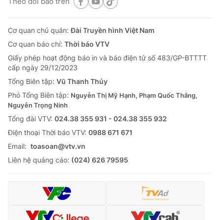
Theo dõi báo trên
Cơ quan chủ quản:
Đài Truyền hình Việt Nam
Cơ quan báo chí:
Thời báo VTV
Giấy phép hoạt động báo in và báo điện tử số 483/GP-BTTTT
cấp ngày 29/12/2023
Tổng Biên tập:
Vũ Thanh Thủy
Phó Tổng Biên tập:
Nguyễn Thị Mỹ Hạnh, Phạm Quốc Thắng,
Nguyễn Trọng Ninh
Tổng đài VTV:
024.38 355 931 - 024.38 355 932
Ðiện thoại Thời báo VTV:
0988 671 671
Email:
toasoan@vtv.vn
Liên hệ quảng cáo:
(024) 626 79595