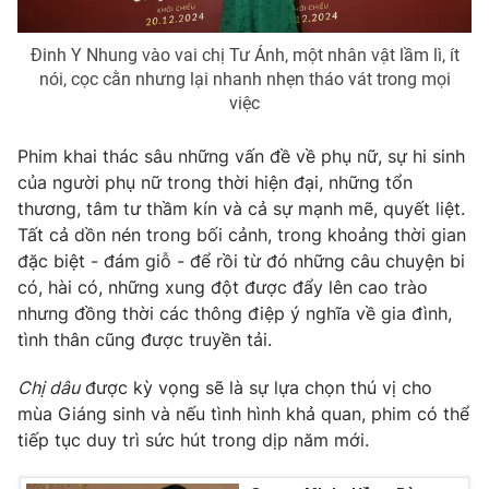
Đinh Y Nhung vào vai chị Tư Ánh, một nhân vật lầm lì, ít
nói, cọc cằn nhưng lại nhanh nhẹn tháo vát trong mọi
việc
Phim khai thác sâu những vấn đề về phụ nữ, sự hi sinh
của người phụ nữ trong thời hiện đại, những tổn
thương, tâm tư thầm kín và cả sự mạnh mẽ, quyết liệt.
Tất cả dồn nén trong bối cảnh, trong khoảng thời gian
đặc biệt - đám giỗ - để rồi từ đó những câu chuyện bi
có, hài có, những xung đột được đẩy lên cao trào
nhưng đồng thời các thông điệp ý nghĩa về gia đình,
tình thân cũng được truyền tải.
Chị dâu
được kỳ vọng sẽ là sự lựa chọn thú vị cho
mùa Giáng sinh và nếu tình hình khả quan, phim có thể
tiếp tục duy trì sức hút trong dịp năm mới.