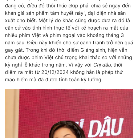
Phim VTV
đang có, điều đó thôi thúc ekip phải chia sẻ ngay đến
Giải trí
khán giả sản phẩm tâm huyết này", đại diện nhà sản
Hậu trường
Điện ảnh
xuất cho biết. Một lý do khác cũng được đưa ra đó là
Đời sống
Nhân vật
căn cứ vào tình hình thực tế với kế hoạch ra mắt của
Âm nhạc
nhiều phim Việt và phim ngoại vào khoảng tháng 3
Du lịch
Khán giả
Giáo dục
năm sau. Điều này khiến cho sự cạnh tranh trở nên quá
Sao
Làm đẹp
gay gắt. Trong khi đó thời điểm Giáng sinh, hiện vẫn
Giải sao mai
Tuyển sinh
chưa được phim Việt chú trọng khai thác so với những
Công nghệ
Chất lượng cuộc sống
kỳ nghỉ lễ khác trong năm. Vì vậy với
Chị dâu
, thời
Học trực tuyến
điểm ra mắt từ 20/12/2024 không hẳn là phép thử
Hitech Công nghệ tương lai
Giao lưu trực tuyến
mạo hiểm mà đã được tính toán kỹ lưỡng.
Sản phẩm
Lịch phát sóng
Thị trường
Tư vấn
Chuyên mục khác
Emagazine
Podcast