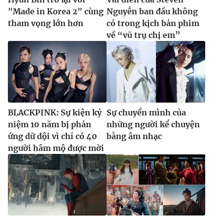
"Made in Korea 2" cùng
Nguyễn ban đầu không
tham vọng lớn hơn
có trong kịch bản phim
về “vũ trụ chị em”
BLACKPINK: Sự kiện kỷ
Sự chuyển mình của
niệm 10 năm bị phản
những người kể chuyện
ứng dữ dội vì chỉ có 40
bằng âm nhạc
người hâm mộ được mời