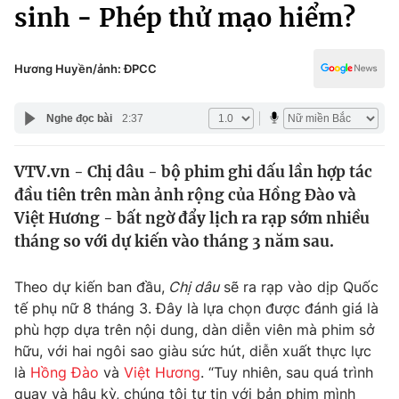
Chính trị
sinh - Phép thử mạo hiểm?
Truyền hình
Văn hóa - Giải trí
Xã hội
Y tế
Hương Huyền/ảnh: ĐPCC
Đời sống
Pháp luật
Công nghệ
Nghe đọc bài
2:37
Giáo dục
Y tế
VTV.vn - Chị dâu - bộ phim ghi dấu lần hợp tác
đầu tiên trên màn ảnh rộng của Hồng Đào và
Thế giới
Việt Hương - bất ngờ đẩy lịch ra rạp sớm nhiều
tháng so với dự kiến vào tháng 3 năm sau.
Tin tức
Kinh tế
Thế giới đó đây
Theo dự kiến ban đầu,
Chị dâu
sẽ ra rạp vào dịp Quốc
Tài chính
tế phụ nữ 8 tháng 3. Đây là lựa chọn được đánh giá là
Dữ liệu và đời sống
Câu chuyện quốc tế
phù hợp dựa trên nội dung, dàn diễn viên mà phim sở
Thị trường
hữu, với hai ngôi sao giàu sức hút, diễn xuất thực lực
Truyền hình
Góc doanh nghiệp
là
Hồng Đào
và
Việt Hương
. “Tuy nhiên, sau quá trình
quay và hậu kỳ, chúng tôi tự tin với bản phim mình