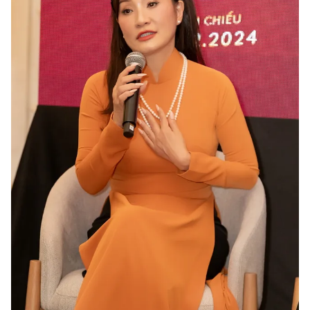
Photo
Infographic
Video
Shorts video
VTV Money
VTV Thể thao
VTV Sức khoẻ
Bất động sản
Thị trường 24h
Tấm lòng Việt
VTV4
Vươn mình bằng AI
VTV9
VTV8
Liên hệ tòa soạn
English