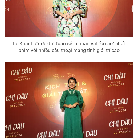
Lê Khánh được dự đoán sẽ là nhân vật "ồn ào" nhất
phim với nhiều câu thoại mang tính giải trí cao