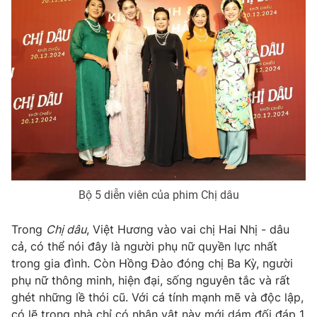
Ðiện thoại Thời báo VTV:
024.66 897 897
Email:
toasoan@vtv.vn
Liên hệ quảng cáo:
024-7300.7108
Bộ 5 diễn viên của phim Chị dâu
Trong
Chị dâu
, Việt Hương vào vai chị Hai Nhị - dâu
cả, có thể nói đây là người phụ nữ quyền lực nhất
® Cấm sao chép dưới mọi hình thức nếu không có sự chấp
thuận bằng văn bản. Ghi rõ nguồn VTV.vn khi phát hành lại
trong gia đình. Còn Hồng Đào đóng chị Ba Kỳ, người
thông tin từ website này.
phụ nữ thông minh, hiện đại, sống nguyên tắc và rất
ghét những lề thói cũ. Với cá tính mạnh mẽ và độc lập,
có lẽ trong nhà chỉ có nhân vật này mới dám đối đáp 1