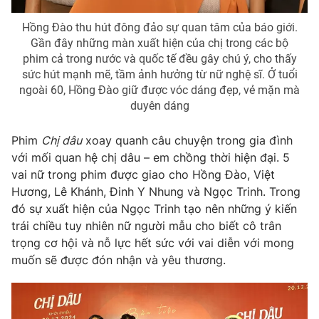
Hồng Đào thu hút đông đảo sự quan tâm của báo giới.
Gần đây những màn xuất hiện của chị trong các bộ
phim cả trong nước và quốc tế đều gây chú ý, cho thấy
THỜI BÁO VTV
sức hút mạnh mẽ, tầm ảnh hưởng từ nữ nghệ sĩ. Ở tuổi
ngoài 60, Hồng Đào giữ được vóc dáng đẹp, vẻ mặn mà
duyên dáng
Theo dõi báo trên
Phim
Chị dâu
xoay quanh câu chuyện trong gia đình
với mối quan hệ chị dâu – em chồng thời hiện đại. 5
vai nữ trong phim được giao cho Hồng Đào, Việt
Cơ quan chủ quản:
Đài Truyền hình Việt Nam
Hương, Lê Khánh, Đinh Y Nhung và Ngọc Trinh. Trong
Cơ quan báo chí:
Thời báo VTV
đó sự xuất hiện của Ngọc Trinh tạo nên những ý kiến
Giấy phép hoạt động báo in và báo điện tử số 483/GP-BTTTT
trái chiều tuy nhiên nữ người mẫu cho biết cô trân
cấp ngày 29/12/2023
trọng cơ hội và nỗ lực hết sức với vai diễn với mong
Tổng Biên tập:
Vũ Thanh Thủy
muốn sẽ được đón nhận và yêu thương.
Phó Tổng Biên tập:
Nguyễn Thị Mỹ Hạnh, Phạm Quốc Thắng,
Nguyễn Trọng Ninh
Tổng đài VTV:
024.38 355 931 - 024.38 355 932