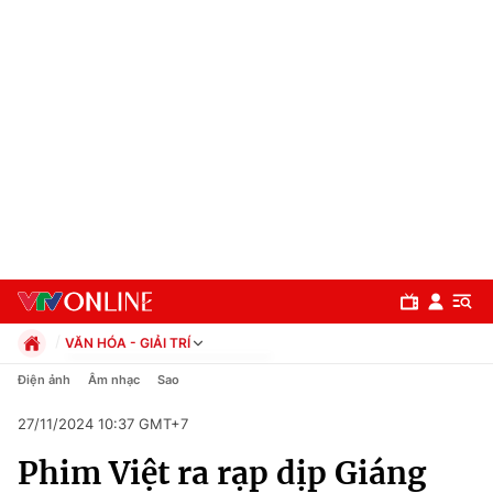
VĂN HÓA - GIẢI TRÍ
Chính trị
Điện ảnh
Âm nhạc
Sao
Xã hội
27/11/2024 10:37 GMT+7
Pháp luật
Chuyên mục
Kinh tế
Phim Việt ra rạp dịp Giáng
Thể thao