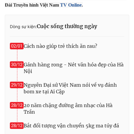
Ðiện thoại Thời báo VTV:
024.66 897 897
Đài Truyền hình Việt Nam
TV Online
.
Email:
toasoan@vtv.vn
Liên hệ quảng cáo:
024-7300.7108
Cuộc sống thường ngày
Dòng sự kiện:
Cách nào giúp trẻ thích ăn rau?
02/01
Gánh hàng rong - Nét văn hóa đẹp của Hà
30/12
Nội
Nguyên Đại sứ Việt Nam nói về vụ đánh
29/12
bom xe tại Ai Cập
® Cấm sao chép dưới mọi hình thức nếu không có sự chấp
20 năm chặng đường âm nhạc của Hà
28/12
thuận bằng văn bản. Ghi rõ nguồn VTV.vn khi phát hành lại
Trần
thông tin từ website này.
Bắt đối tượng vận chuyển 5kg ma túy đá
28/12