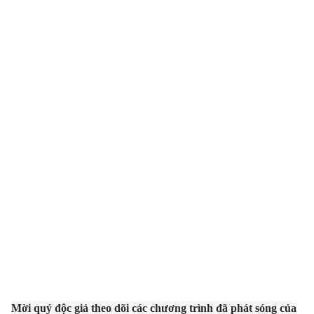
THỜI BÁO VTV
Theo dõi báo trên
Cơ quan chủ quản:
Đài Truyền hình Việt Nam
Cơ quan báo chí:
Thời báo VTV
Giấy phép hoạt động báo in và báo điện tử số 483/GP-BTTTT
cấp ngày 29/12/2023
Tổng Biên tập:
Vũ Thanh Thủy
Phó Tổng Biên tập:
Nguyễn Thị Mỹ Hạnh, Phạm Quốc Thắng,
Nguyễn Trọng Ninh
Tổng đài VTV:
024.38 355 931 - 024.38 355 932
Mời quý độc giả theo dõi các chương trình đã phát sóng của