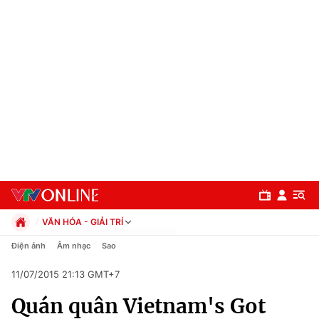
VĂN HÓA - GIẢI TRÍ
Chính trị
Điện ảnh
Âm nhạc
Sao
Xã hội
11/07/2015 21:13 GMT+7
Pháp luật
Chuyên mục
Kinh tế
Quán quân Vietnam's Got
Thể thao