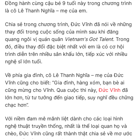
Phim VTV
Đồng hành cùng cậu bé 9 tuổi này trong chương trình
Giải trí
là
cô Lê Thanh Nghĩa – mẹ của em.
Hậu trường
Điện ảnh
Chia sẻ trong chương trình, Đức Vĩnh đã nói về những
Đời sống
Nhân vật
thay đổi trong cuộc sống của mình sau khi đăng
Âm nhạc
Du lịch
Khán giả
quang ngôi vị quán quân
Vietnam's Got Talent
. Trong
Giáo dục
Sao
đó, điều thay đổi đặc biệt nhất với em là có cơ hội
Làm đẹp
Giải sao mai
trình diễn trên nhiều sân khấu lớn, tiếp xúc với nhiều
Tuyển sinh
Công nghệ
nghệ sĩ lớn tuổi.
Chất lượng cuộc sống
Học trực tuyến
Hitech Công nghệ tương lai
Về phía gia đình, cô Lê Thanh Nghĩa – mẹ của Đức
Giao lưu trực tuyến
Vĩnh cũng cho biết: “Gia đình, hàng xóm, bạn bè ai
Sản phẩm
cũng mừng cho Vĩnh. Qua cuộc thi này,
Đức Vĩnh
đã
Lịch phát sóng
lớn hơn, từ tư tưởng đến giao tiếp, suy nghĩ đều chững
Thị trường
chạc hơn”.
Tư vấn
Với niềm đam mê mãnh liệt dành cho các loại hình
Chuyên mục khác
nghệ thuật truyền thống, nhất là thể loại quan họ và
Emagazine
Podcast
chèo, Đức Vĩnh cũng rất thành thật chia sẻ về mơ ước