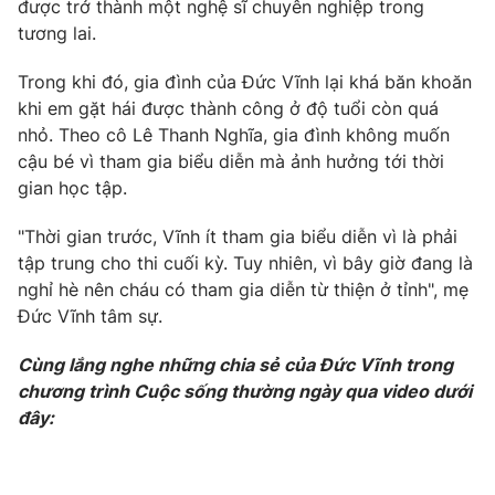
được trở thành một nghệ sĩ chuyên nghiệp trong
tương lai.
Photo
Infographic
Trong khi đó, gia đình của Đức Vĩnh lại khá băn khoăn
Video
Shorts video
khi em gặt hái được thành công ở độ tuổi còn quá
nhỏ. Theo cô Lê Thanh Nghĩa, gia đình không muốn
cậu bé vì tham gia biểu diễn mà ảnh hưởng tới thời
VTV Money
VTV Thể thao
gian học tập.
VTV Sức khoẻ
Bất động sản
"Thời gian trước, Vĩnh ít tham gia biểu diễn vì là phải
tập trung cho thi cuối kỳ. Tuy nhiên, vì bây giờ đang là
nghỉ hè nên cháu có tham gia diễn từ thiện ở tỉnh", mẹ
Thị trường 24h
Tấm lòng Việt
Đức Vĩnh tâm sự.
VTV4
Vươn mình bằng AI
Cùng lắng nghe những chia sẻ của Đức Vĩnh trong
chương trình Cuộc sống thường ngày qua video dưới
đây:
VTV9
VTV8
Liên hệ tòa soạn
English