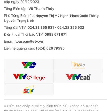
cấp ngày 29/12/2023
Tổng Biên tập:
Vũ Thanh Thủy
Phó Tổng Biên tập:
Nguyễn Thị Mỹ Hạnh, Phạm Quốc Thắng,
Nguyễn Trọng Ninh
Tổng đài VTV:
024.38 355 931 - 024.38 355 932
Ðiện thoại Thời báo VTV:
0988 671 671
Email:
toasoan@vtv.vn
Liên hệ quảng cáo:
(024) 626 79595
® Cấm sao chép dưới mọi hình thức nếu không có sự chấp
thuận bằng văn bản. Ghi rõ nguồn VTV.vn khi phát hành lại