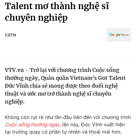
Chính trị
Talent mơ thành nghệ sĩ
Truyền hình
chuyên nghiệp
Văn hóa - Giải trí
Xã hội
Y tế
Đời sống
CSTN
Pháp luật
Công nghệ
Giáo dục
Y tế
VTV.vn - Trở lại với chương trình Cuộc sống
Thế giới
thường ngày, Quán quân Vietnam's Got Talent
Tin tức
Đức Vĩnh chia sẻ mong được theo đuổi nghệ
Kinh tế
thuật và ước mơ trở thành nghệ sĩ chuyên
Thế giới đó đây
nghiệp.
Tài chính
Dữ liệu và đời sống
Câu chuyện quốc tế
Thị trường
Không còn rụt rè như lần đầu tiên đến với chương trình
Cuộc sống thường ngày
, lần này, Đức Vĩnh xuất hiện
Truyền hình
Góc doanh nghiệp
tại trường quay có phần tự nhiên và thoải mái hơn.