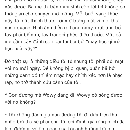
vào được. Ba mẹ thì bận mưu sinh còn tôi thì không có
thời gian cho chuyện mơ mộng. Mỗi buổi sáng thức
dậy, là một thách thức. Tôi mở trừng mắt vì mọi thứ
xung quanh. Hình ảnh diễn ra hàng ngày, một ông bố
tay phải bế con, tay trái phì phèo điếu thuốc. Một bà
mẹ cầm cây đánh con gái túi bụi bởi “mày học gì mà
học hoài vậy?”…
Đó thật sự là những điều tồi tệ nhưng tôi phải đối mặt
với nó mỗi ngày. Để không bị bi quan, buồn bã bởi
những cảnh đó thì âm nhạc hay chính xác hơn là nhạc
rap, nó trở thành cứu cánh của tôi.
* Con đường mà Wowy đang đi, Wowy có sống được
với nó không?
- Tôi không đánh giá con đường tôi đi dựa trên thu
nhập bởi thu sẽ phải chi. Tôi chỉ đánh giá rằng mình đã
làm được gì và âm nhạc của tôi ảnh hưởng tới mọi