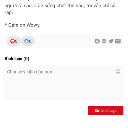
người ra sao. Còn sống chết thế nào, tôi vẫn chỉ có
rap.
* Cảm ơn Wowy.
0
0
Bình luận
(
0
)
Gửi bình luận