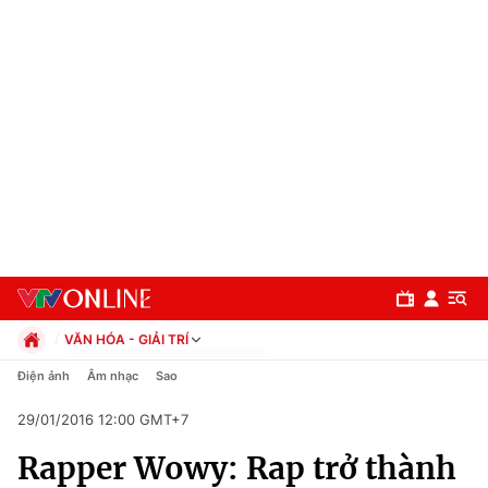
VĂN HÓA - GIẢI TRÍ
Chính trị
Điện ảnh
Âm nhạc
Sao
Xã hội
29/01/2016 12:00 GMT+7
Pháp luật
Chuyên mục
Kinh tế
Rapper Wowy: Rap trở thành
Thể thao