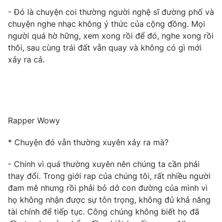
- Đó là chuyện coi thường người nghệ sĩ đường phố và
Photo
Infographic
chuyện nghe nhạc không ý thức của cộng đồng. Mọi
người quá hờ hững, xem xong rồi để đó, nghe xong rồi
Video
Shorts video
thôi, sau cùng trái đất vẫn quay và không có gì mới
xảy ra cả.
VTV Money
VTV Thể thao
VTV Sức khoẻ
Bất động sản
Rapper Wowy
Thị trường 24h
Tấm lòng Việt
* Chuyện đó vẫn thường xuyên xảy ra mà?
VTV4
Vươn mình bằng AI
- Chính vì quá thường xuyên nên chúng ta cần phải
thay đổi. Trong giới rap của chúng tôi, rất nhiều người
đam mê nhưng rồi phải bỏ dở con đường của mình vì
VTV9
VTV8
họ không nhận được sự tôn trọng, không đủ khả năng
tài chính để tiếp tục. Công chúng không biết họ đã
Liên hệ tòa soạn
English