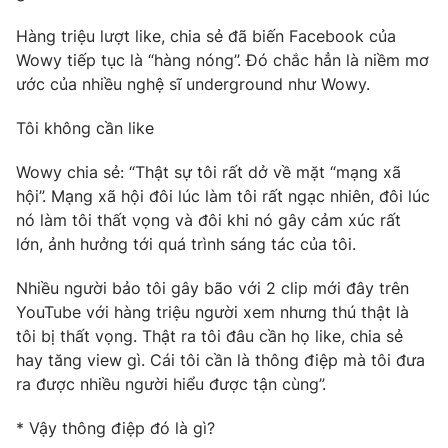
Phim VTV
Giải trí
Hàng triệu lượt like, chia sẻ đã biến Facebook của
Hậu trường
Wowy tiếp tục là “hàng nóng”. Đó chắc hẳn là niềm mơ
Điện ảnh
Đời sống
ước của nhiều nghệ sĩ underground như Wowy.
Nhân vật
Âm nhạc
Du lịch
Khán giả
Tôi không cần like
Giáo dục
Sao
Làm đẹp
Giải sao mai
Wowy chia sẻ: “Thật sự tôi rất dở về mặt “mạng xã
Tuyển sinh
Công nghệ
hội”. Mạng xã hội đôi lúc làm tôi rất ngạc nhiên, đôi lúc
Chất lượng cuộc sống
Học trực tuyến
nó làm tôi thất vọng và đôi khi nó gây cảm xúc rất
Hitech Công nghệ tương lai
lớn, ảnh hưởng tới quá trình sáng tác của tôi.
Giao lưu trực tuyến
Sản phẩm
Nhiều người bảo tôi gây bão với 2 clip mới đây trên
Lịch phát sóng
YouTube với hàng triệu người xem nhưng thú thật là
Thị trường
tôi bị thất vọng. Thật ra tôi đâu cần họ like, chia sẻ
Tư vấn
hay tăng view gì. Cái tôi cần là thông điệp mà tôi đưa
ra được nhiều người hiểu được tận cùng”.
Chuyên mục khác
Emagazine
Podcast
* Vậy thông điệp đó là gì?