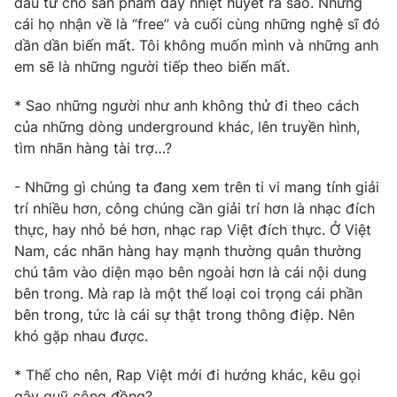
đầu tư cho sản phẩm đầy nhiệt huyết ra sao. Nhưng
cái họ nhận về là “free” và cuối cùng những nghệ sĩ đó
dần dần biến mất. Tôi không muốn mình và những anh
em sẽ là những người tiếp theo biến mất.
THỜI BÁO VTV
* Sao những người như anh không thử đi theo cách
của những dòng underground khác, lên truyền hình,
Theo dõi báo trên
tìm nhãn hàng tài trợ…?
- Những gì chúng ta đang xem trên ti vi mang tính giải
Cơ quan chủ quản:
Đài Truyền hình Việt Nam
trí nhiều hơn, công chúng cần giải trí hơn là nhạc đích
Cơ quan báo chí:
Thời báo VTV
thực, hay nhỏ bé hơn, nhạc rap Việt đích thực. Ở Việt
Giấy phép hoạt động báo in và báo điện tử số 483/GP-BTTTT
Nam, các nhãn hàng hay mạnh thường quân thường
cấp ngày 29/12/2023
chú tâm vào diện mạo bên ngoài hơn là cái nội dung
Tổng Biên tập:
Vũ Thanh Thủy
bên trong. Mà rap là một thể loại coi trọng cái phần
Phó Tổng Biên tập:
Nguyễn Thị Mỹ Hạnh, Phạm Quốc Thắng,
bên trong, tức là cái sự thật trong thông điệp. Nên
Nguyễn Trọng Ninh
khó gặp nhau được.
Tổng đài VTV:
024.38 355 931 - 024.38 355 932
Ðiện thoại Thời báo VTV:
* Thế cho nên, Rap Việt mới đi hướng khác, kêu gọi
024.66 897 897
gây quỹ cộng đồng?