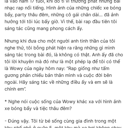
là vào năm 17 tuổi, khi đó ti vi thường phát những bài
nhạc rap nổi tiếng. Hình ảnh của những chiếc xe bóng
bẩy, party thâu đêm, những cô gái chân dài… đã ảnh
hưởng tới tôi lúc bấy giờ. Vì thế, bài rap đầu tiên tôi
sáng tác cũng mang phong cách ấy.
Nhưng khi đưa cho một người anh tinh thần của tôi
nghe thử, tôi bỗng phát hiện ra rằng những gì mình
sáng tác trong bài đó, là không có thật. Anh ấy đã cho
tôi lời khuyên mà đó như là một phép lạ để tôi có thể
là Wowy của ngày hôm nay: “Rap giống như tấm
gương phản chiếu bản thân mình và cuộc đời bên
ngoài. Hãy sáng tác về những điều ấy và em sẽ là
chính em”.
* Nghe nói cuộc sống của Wowy khác xa với hình ảnh
xe bóng bẩy và tiệc thâu đêm?
- Đúng vậy. Tôi từ bé sống cùng gia đình trong một
khu phố nhỏ ở quận 5, một khu mà xe hơi không chạy