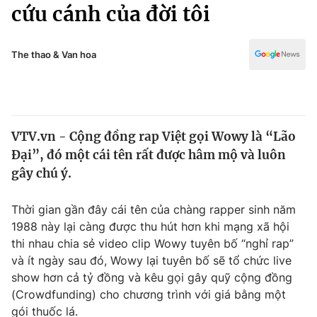
Chính trị
cứu cánh của đời tôi
Truyền hình
Văn hóa - Giải trí
Xã hội
Y tế
The thao & Van hoa
Đời sống
Pháp luật
Công nghệ
Giáo dục
Y tế
VTV.vn - Cộng đồng rap Việt gọi Wowy là “Lão
Đại”, đó một cái tên rất được hâm mộ và luôn
Thế giới
gây chú ý.
Tin tức
Kinh tế
Thời gian gần đây cái tên của chàng rapper sinh năm
Thế giới đó đây
1988 này lại càng được thu hút hơn khi mạng xã hội
Tài chính
thi nhau chia sẻ video clip Wowy tuyên bố “nghỉ rap”
Dữ liệu và đời sống
Câu chuyện quốc tế
và ít ngày sau đó, Wowy lại tuyên bố sẽ tổ chức live
Thị trường
show hơn cả tỷ đồng và kêu gọi gây quỹ cộng đồng
Truyền hình
(Crowdfunding) cho chương trình với giá bằng một
Góc doanh nghiệp
gói thuốc lá.