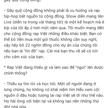
Email:
toasoan@vtv.vn
Liên hệ quảng cáo:
024-7300.7108
- Gây quỹ cộng đồng không phải là xu hướng và rap
hip-hop bắt nguồn từ cộng đồng. Show diễn mang tên
Live (diễn ra trong vài tháng tới) là một kế hoạch mà ê
kíp của tôi ấp ủ hơn một năm qua. Tôi muốn mang đến
cho cộng đồng rap Việt những điều khác biệt. Bạn có
thể bỏ tiền mua một gói thuốc không cần suy nghĩ,
vậy hãy bỏ 22 nghìn đồng cho dự án của chúng tôi
nếu bạn là “tín đồ” rap. Cái mà bạn thu về sẽ có ích
cho cảm xúc của bạn.
* Rap Việt đang thiếu gì và làm sao để “ngoi” lên được
chính thống?
® Cấm sao chép dưới mọi hình thức nếu không có sự chấp
thuận bằng văn bản. Ghi rõ nguồn VTV.vn khi phát hành lại
- Thiếu sự tìm tòi và học hỏi. Một số người đang ở
thông tin từ website này.
lưng chừng, họ không có khái niệm tìm hiểu xem cội
nguồn ở đâu hoặc tương lai rap Việt sẽ đi như thế nào.
Họ hài lòng với hiện tại và không tạo nên những thứ
đột phá nữa.