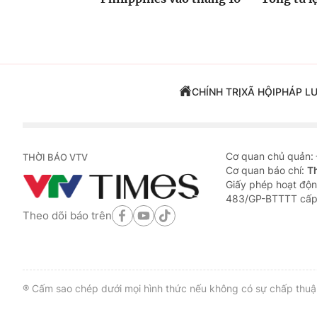
CHÍNH TRỊ
XÃ HỘI
PHÁP L
Cơ quan chủ quản:
THỜI BÁO VTV
Cơ quan báo chí:
T
Giấy phép hoạt độn
483/GP-BTTTT cấp
Theo dõi báo trên
® Cấm sao chép dưới mọi hình thức nếu không có sự chấp thuận 