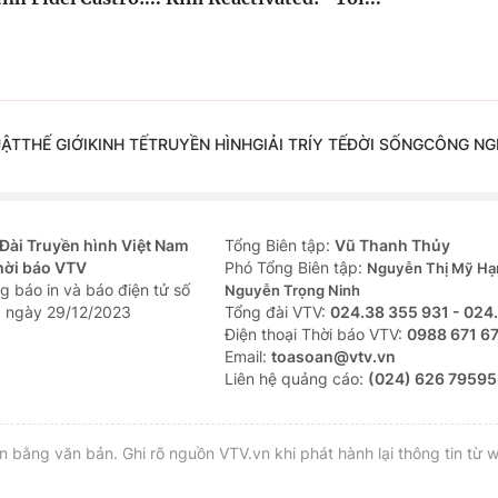
UẬT
THẾ GIỚI
KINH TẾ
TRUYỀN HÌNH
GIẢI TRÍ
Y TẾ
ĐỜI SỐNG
CÔNG NG
Đài Truyền hình Việt Nam
Tổng Biên tập:
Vũ Thanh Thủy
hời báo VTV
Phó Tổng Biên tập:
Nguyễn Thị Mỹ Hạ
g báo in và báo điện tử số
Nguyễn Trọng Ninh
 ngày 29/12/2023
Tổng đài VTV:
024.38 355 931 - 024
Ðiện thoại Thời báo VTV:
0988 671 6
Email:
toasoan@vtv.vn
Liên hệ quảng cáo:
(024) 626 79595
bằng văn bản. Ghi rõ nguồn VTV.vn khi phát hành lại thông tin từ w