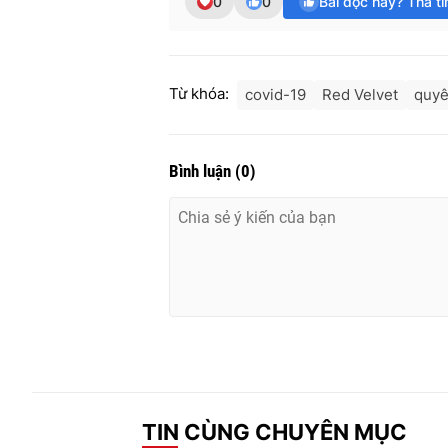
0
0
Bài đọc hay? Thả t
Từ khóa:
covid-19
Red Velvet
quyê
Bình luận
(
0
)
TIN CÙNG CHUYÊN MỤC