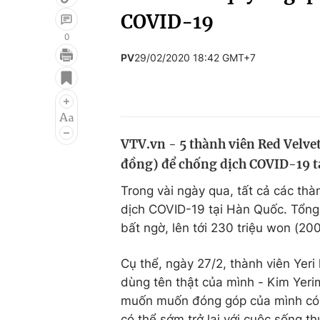
COVID-19
0
PV
29/02/2020 18:42 GMT+7
Giải trí
Đời sống
Điện ảnh
Du lịch
Âm nhạc
Làm đẹp
VTV.vn - 5 thành viên Red Velvet
Sao
Chất lượng cuộc sốn
đồng) để chống dịch COVID-19 t
Trong vài ngày qua, tất cả các th
dịch COVID-19 tại Hàn Quốc. Tổng
bất ngờ, lên tới 230 triệu won (2
Cụ thể, ngày 27/2, thành viên Yeri 
dùng tên thật của mình - Kim Yeri
muốn muốn đóng góp của mình có th
có thể sớm trở lại với cuộc sống t