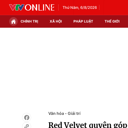
Thứ Năm, 6/8/2026
CHÍNH TRỊ
XÃ HỘI
PHÁP LUẬT
THẾ GIỚI
Chính trị
Xã hội
Thế giới
Kinh tế
Tin tức
Tài chính
Thế giới đó đây
Thị trường
Câu chuyện quốc tế
Góc doanh nghiệp
Dữ liệu và đời sống
Văn hóa - Giải trí
Red Velvet quyên góp 