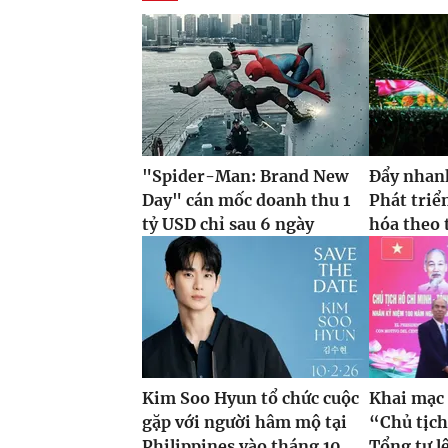
"Spider-Man: Brand New
Đẩy nhan
Day" cán mốc doanh thu 1
Phát triể
tỷ USD chỉ sau 6 ngày
hóa theo t
Kim Soo Hyun tổ chức cuộc
Khai mạc
gặp với người hâm mộ tại
“Chủ tịch
Philippines vào tháng 10
Tổng tư lệ