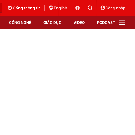
Cổng thông tin
English
Đăng nhập
CÔNG NGHỆ
GIÁO DỤC
VIDEO
PODCAST
VTV Money
VTV Thể thao
VTV Sức khoẻ
Bất động sản
Thị trường 24h
Tấm lòng Việt
Vươn mình bằng AI
VTV4
VTV8
VTV9
Lịch phát sóng
Giao lưu trực tuyến
Sự kiện