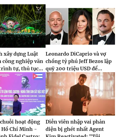
h xây dựng Luật
Leonardo DiCaprio và vợ
n công nghiệp văn
chồng tỷ phú Jeff Bezos lập
rình tự, thủ tục...
quỹ 200 triệu USD để...
 chuỗi hoạt động
Diễn viên nhập vai phản
 Hồ Chí Minh -
diện bị ghét nhất Agent
nh Fidel Castro:...
Kim Reactivated: "Tôi...