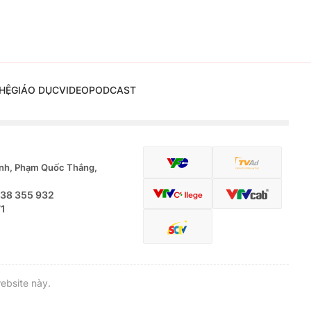
HỆ
GIÁO DỤC
VIDEO
PODCAST
nh, Phạm Quốc Thắng,
.38 355 932
71
ebsite này.