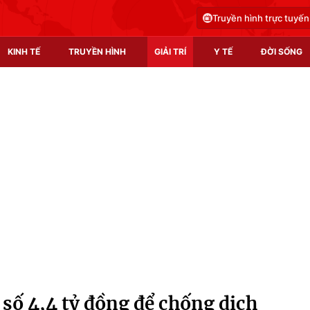
Truyền hình trực tuyến
KINH TẾ
TRUYỀN HÌNH
GIẢI TRÍ
Y TẾ
ĐỜI SỐNG
Pháp luật
Y tế
Truyền hình
Multimedia
Phim VTV
Video
Hậu trường
Shorts video
Nhân vật
Podcast
Khán giả
EMagazine
Giải sao mai
Photo
số 4,4 tỷ đồng để chống dịch
Infographic