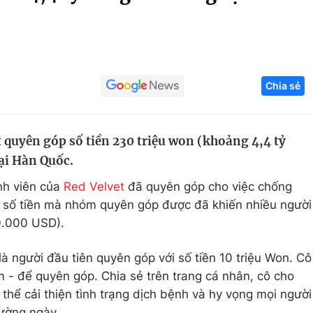
Góc ảnh
Giáo dục
Công nghệ
Chia sẻ
Tuyển sinh
Hitech Công ng
Học trực tuyến
Sản phẩm
 quyên góp số tiền 230 triệu won (khoảng 4,4 tỷ
g
Thị trường
ại Hàn Quốc.
Tư vấn
ành viên của
Red Velvet
đã quyên góp cho việc chống
 số tiền mà nhóm quyên góp được đã khiến nhiều người
00.000 USD).
là người đầu tiên quyên góp với số tiền 10 triệu Won. Cô
m - để quyên góp. Chia sẻ trên trang cá nhân, cô cho
ể cải thiện tình trạng dịch bệnh và hy vọng mọi người
hường ngày.