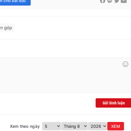
im cho bài đọc
n góp
Gửi bình luận
Xem theo ngày
XEM