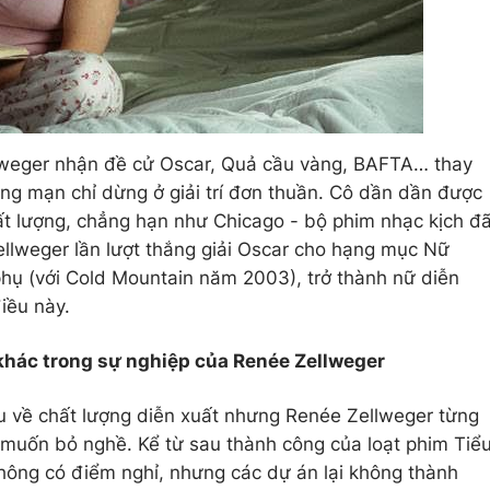
llweger nhận đề cử Oscar, Quả cầu vàng, BAFTA… thay
ãng mạn chỉ dừng ở giải trí đơn thuần. Cô dần dần được
ất lượng, chẳng hạn như Chicago - bộ phim nhạc kịch đ
ellweger lần lượt thắng giải Oscar cho hạng mục Nữ
hụ (với Cold Mountain năm 2003), trở thành nữ diễn
điều này.
khác trong sự nghiệp của Renée Zellweger
ựu về chất lượng diễn xuất nhưng Renée Zellweger từng
c muốn bỏ nghề. Kể từ sau thành công của loạt phim Tiể
hông có điểm nghỉ, nhưng các dự án lại không thành