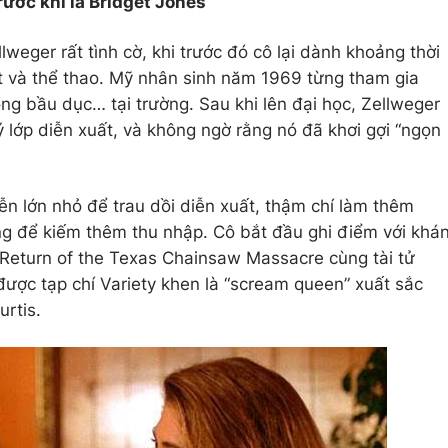
ước khi là Bridget Jones
weger rất tình cờ, khi trước đó cô lại dành khoảng thời
t và thể thao. Mỹ nhân sinh năm 1969 từng tham gia
ng bầu dục… tại trường. Sau khi lên đại học, Zellweger
 lớp diễn xuất, và không ngờ rằng nó đã khơi gợi “ngọn
ễn lớn nhỏ để trau dồi diễn xuất, thậm chí làm thêm
àng để kiếm thêm thu nhập. Cô bắt đầu ghi điểm với khá
e Return of the Texas Chainsaw Massacre cùng tài tử
ợc tạp chí Variety khen là “scream queen” xuất sắc
rtis.