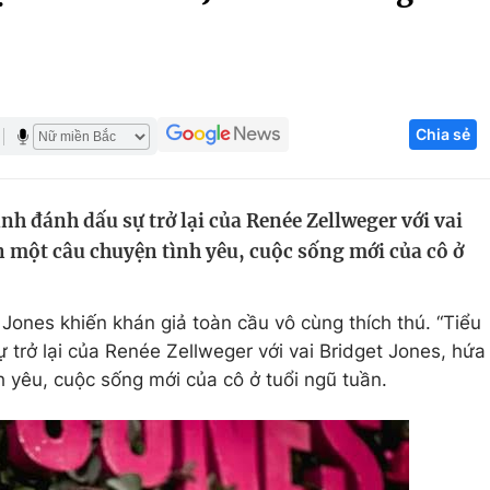
Góc ảnh
Giáo dục
Công nghệ
Chia sẻ
Tuyển sinh
Hitech Công ng
Học trực tuyến
Sản phẩm
anh đánh dấu sự trở lại của Renée Zellweger với vai
g
Thị trường
 một câu chuyện tình yêu, cuộc sống mới của cô ở
Tư vấn
ư Jones khiến khán giả toàn cầu vô cùng thích thú. “Tiểu
 trở lại của Renée Zellweger với vai Bridget Jones, hứa
 yêu, cuộc sống mới của cô ở tuổi ngũ tuần.