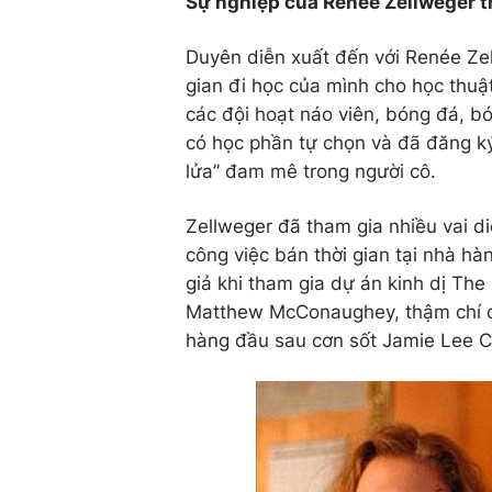
Sự nghiệp của Renée Zellweger tr
Duyên diễn xuất đến với Renée Zell
gian đi học của mình cho học thuậ
các đội hoạt náo viên, bóng đá, bó
có học phần tự chọn và đã đăng ký
lửa” đam mê trong người cô.
Zellweger đã tham gia nhiều vai di
công việc bán thời gian tại nhà h
giả khi tham gia dự án kinh dị Th
Matthew McConaughey, thậm chí đư
hàng đầu sau cơn sốt Jamie Lee Cu