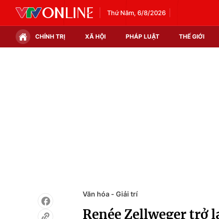
Thứ Năm, 6/8/2026
CHÍNH TRỊ
XÃ HỘI
PHÁP LUẬT
THẾ GIỚI
Chính trị
Xã hội
Thế giới
Kinh tế
Tin tức
Tài chính
Thế giới đó đây
Thị trường
Câu chuyện quốc tế
Góc doanh nghiệp
Dữ liệu và đời sống
Văn hóa - Giải trí
Renée Zellweger trở l