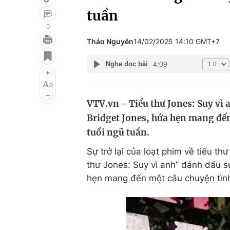
tuần
0
Thảo Nguyên
14/02/2025 14:10 GMT+7
Giải trí
Đời sống
4:09
Nghe đọc bài
Điện ảnh
Du lịch
Âm nhạc
Làm đẹp
VTV.vn - Tiểu thư Jones: Suy vì 
Sao
Chất lượng cuộc sốn
Bridget Jones, hứa hẹn mang đến
tuổi ngũ tuần.
Sự trở lại của loạt phim về tiểu th
thư Jones: Suy vì anh” đánh dấu sự
hẹn mang đến một câu chuyện tình