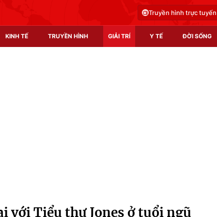
Truyền hình trực tuyến
KINH TẾ
TRUYỀN HÌNH
GIẢI TRÍ
Y TẾ
ĐỜI SỐNG
Pháp luật
Y tế
Truyền hình
Multimedia
Phim VTV
Video
Hậu trường
Shorts video
Nhân vật
Podcast
Khán giả
EMagazine
Giải sao mai
Photo
ại với Tiểu thư Jones ở tuổi ngũ
Infographic