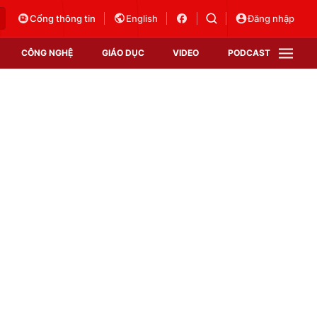
Cổng thông tin
English
Đăng nhập
CÔNG NGHỆ
GIÁO DỤC
VIDEO
PODCAST
VTV Money
VTV Thể thao
VTV Sức khoẻ
Bất động sản
Thị trường 24h
Tấm lòng Việt
Vươn mình bằng AI
VTV4
VTV8
VTV9
Lịch phát sóng
Giao lưu trực tuyến
Sự kiện