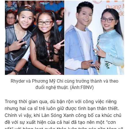
THỜI BÁO VTV
Theo dõi báo trên
Cơ quan chủ quản:
Đài Truyền hình Việt Nam
Cơ quan báo chí:
Thời báo VTV
Rhyder và Phương Mỹ Chi cùng trưởng thành và theo
đuổi nghệ thuật. (Ảnh:FBNV)
Giấy phép hoạt động báo in và báo điện tử số 483/GP-BTTTT
cấp ngày 29/12/2023
Trong thời gian qua, dù bận rộn với công việc riêng
Tổng Biên tập:
Vũ Thanh Thủy
nhưng hai ca sĩ trẻ luôn giữ được tình bạn thân thiết.
Phó Tổng Biên tập:
Nguyễn Thị Mỹ Hạnh, Phạm Quốc Thắng,
Chính vì vậy, khi Làn Sóng Xanh công bố ca khúc chủ
Nguyễn Trọng Ninh
đề với sự xuất hiện của cả hai đã tạo nên một "cơn
Tổng đài VTV:
024.38 355 931 - 024.38 355 932