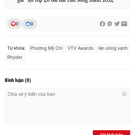
gai" lọt top 40 bài hát Làn Sóng Xanh 2024
0
0
Từ khóa:
Phương Mỹ Chi
VTV Awards
làn sóng xanh
Rhyder
Bình luận
(
0
)
Gửi bình luận