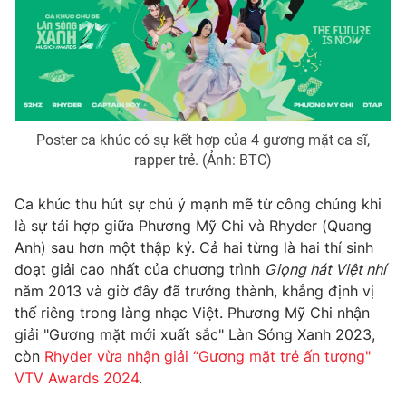
Photo
Infographic
Video
Shorts video
VTV Money
VTV Thể thao
Poster ca khúc có sự kết hợp của 4 gương mặt ca sĩ,
rapper trẻ. (Ảnh: BTC)
VTV Sức khoẻ
Bất động sản
Ca khúc thu hút sự chú ý mạnh mẽ từ công chúng khi
là sự tái hợp giữa Phương Mỹ Chi và Rhyder (Quang
Thị trường 24h
Tấm lòng Việt
Anh) sau hơn một thập kỷ. Cả hai từng là hai thí sinh
đoạt giải cao nhất của chương trình
Giọng hát Việt nhí
năm 2013 và giờ đây đã trưởng thành, khẳng định vị
VTV4
Vươn mình bằng AI
thế riêng trong làng nhạc Việt. Phương Mỹ Chi nhận
giải "Gương mặt mới xuất sắc" Làn Sóng Xanh 2023,
VTV9
VTV8
còn
Rhyder vừa nhận giải “Gương mặt trẻ ấn tượng"
VTV Awards 2024
.
Liên hệ tòa soạn
English