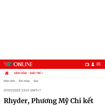
VĂN HÓA - GIẢI TRÍ
Chính trị
Điện ảnh
Âm nhạc
Sao
Xã hội
07/01/2025 23:01 GMT+7
Pháp luật
Chuyên mục
Kinh tế
Rhyder, Phương Mỹ Chi kết
Thể thao