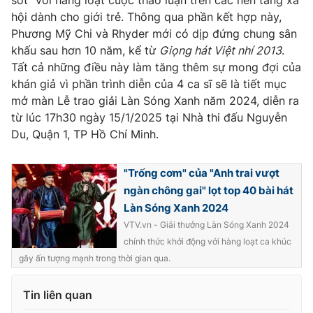
sốt" với hàng loạt cuộc thảo luận trên các nền tảng xã
Ðiện thoại Thời báo VTV:
024.66 897 897
hội dành cho giới trẻ. Thông qua phần kết hợp này,
Email:
toasoan@vtv.vn
Phương Mỹ Chi và Rhyder mới có dịp đứng chung sân
Liên hệ quảng cáo:
024-7300.7108
khấu sau hơn 10 năm, kể từ
Giọng hát Việt nhí 2013
.
Tất cả những điều này làm tăng thêm sự mong đợi của
khán giả vì phần trình diễn của 4 ca sĩ sẽ là tiết mục
mở màn Lễ trao giải Làn Sóng Xanh năm 2024, diễn ra
từ lúc 17h30 ngày 15/1/2025 tại Nhà thi đấu Nguyễn
Du, Quận 1, TP Hồ Chí Minh.
"Trống cơm" của "Anh trai vượt
ngàn chông gai" lọt top 40 bài hát
Làn Sóng Xanh 2024
VTV.vn - Giải thưởng Làn Sóng Xanh 2024
chính thức khởi động với hàng loạt ca khúc
® Cấm sao chép dưới mọi hình thức nếu không có sự chấp
thuận bằng văn bản. Ghi rõ nguồn VTV.vn khi phát hành lại
gây ấn tượng mạnh trong thời gian qua.
thông tin từ website này.
Tin liên quan