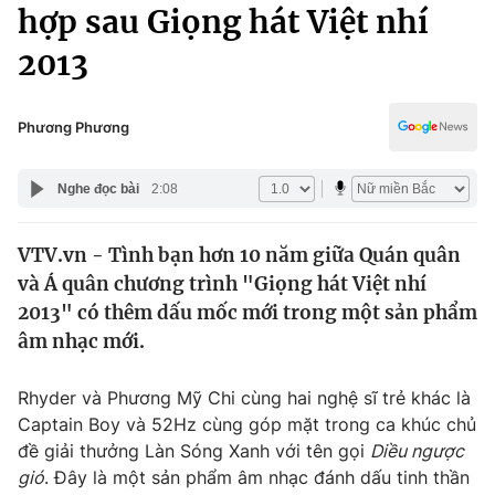
Chính trị
hợp sau Giọng hát Việt nhí
Truyền hình
2013
Văn hóa - Giải trí
Xã hội
Y tế
Đời sống
Phương Phương
Pháp luật
Công nghệ
Giáo dục
Nghe đọc bài
2:08
Y tế
VTV.vn - Tình bạn hơn 10 năm giữa Quán quân
Thế giới
và Á quân chương trình "Giọng hát Việt nhí
Tin tức
2013" có thêm dấu mốc mới trong một sản phẩm
Kinh tế
âm nhạc mới.
Thế giới đó đây
Tài chính
Dữ liệu và đời sống
Câu chuyện quốc tế
Rhyder và Phương Mỹ Chi cùng hai nghệ sĩ trẻ khác là
Thị trường
Captain Boy và 52Hz cùng góp mặt trong ca khúc chủ
đề giải thưởng Làn Sóng Xanh với tên gọi
Diều ngược
Truyền hình
Góc doanh nghiệp
gió
. Đây là một sản phẩm âm nhạc đánh dấu tinh thần