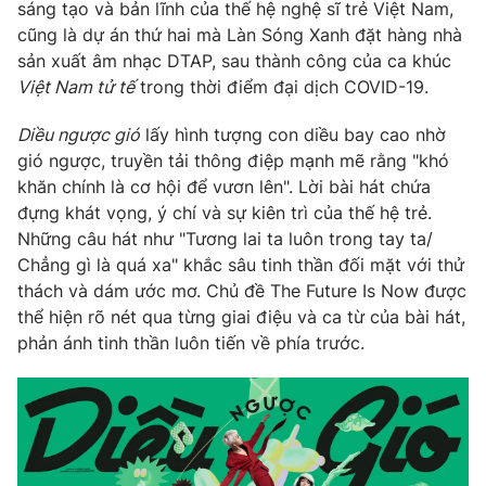
Phim VTV
sáng tạo và bản lĩnh của thế hệ nghệ sĩ trẻ Việt Nam,
Giải trí
cũng là dự án thứ hai mà Làn Sóng Xanh đặt hàng nhà
Hậu trường
sản xuất âm nhạc DTAP, sau thành công của ca khúc
Điện ảnh
Đời sống
Việt Nam tử tế
trong thời điểm đại dịch COVID-19.
Nhân vật
Âm nhạc
Du lịch
Diều ngược gió
lấy hình tượng con diều bay cao nhờ
Khán giả
Giáo dục
Sao
gió ngược, truyền tải thông điệp mạnh mẽ rằng "khó
Làm đẹp
Giải sao mai
khăn chính là cơ hội để vươn lên". Lời bài hát chứa
Tuyển sinh
Công nghệ
đựng khát vọng, ý chí và sự kiên trì của thế hệ trẻ.
Chất lượng cuộc sống
Học trực tuyến
Những câu hát như "Tương lai ta luôn trong tay ta/
Hitech Công nghệ tương lai
Chẳng gì là quá xa" khắc sâu tinh thần đối mặt với thử
Giao lưu trực tuyến
thách và dám ước mơ. Chủ đề The Future Is Now được
Sản phẩm
thể hiện rõ nét qua từng giai điệu và ca từ của bài hát,
Lịch phát sóng
phản ánh tinh thần luôn tiến về phía trước.
Thị trường
Tư vấn
Chuyên mục khác
Emagazine
Podcast