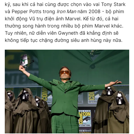
kỷ, sau khi cả hai cùng được chọn vào vai Tony Stark
và Pepper Potts trong
Iron Man
năm 2008 - bộ phim
khởi động Vũ trụ điện ảnh Marvel. Kể từ đó, cả hai
thường song hành trong nhiều bộ phim Marvel khác.
THỜI BÁO VTV
Tuy nhiên, nữ diễn viên Gwyneth đã khẳng định sẽ
không tiếp tục chặng đường siêu anh hùng này nữa.
Theo dõi báo trên
Cơ quan chủ quản:
Đài Truyền hình Việt Nam
Cơ quan báo chí:
Thời báo VTV
Giấy phép hoạt động báo in và báo điện tử số 483/GP-BTTTT
cấp ngày 29/12/2023
Tổng Biên tập:
Vũ Thanh Thủy
Phó Tổng Biên tập:
Nguyễn Thị Mỹ Hạnh, Phạm Quốc Thắng,
Nguyễn Trọng Ninh
Tổng đài VTV:
024.38 355 931 - 024.38 355 932