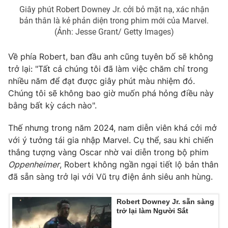
Ðiện thoại Thời báo VTV:
024.66 897 897
Giây phút Robert Downey Jr. cởi bỏ mặt nạ, xác nhận
Email:
toasoan@vtv.vn
bản thân là kẻ phản diện trong phim mới của Marvel.
(Ảnh: Jesse Grant/ Getty Images)
Liên hệ quảng cáo:
024-7300.7108
Về phía Robert, ban đầu anh cũng tuyên bố sẽ không
trở lại: "Tất cả chúng tôi đã làm việc chăm chỉ trong
nhiều năm để đạt được giây phút màu nhiệm đó.
Chúng tôi sẽ không bao giờ muốn phá hỏng điều này
bằng bất kỳ cách nào".
Thế nhưng trong năm 2024, nam diễn viên khá cởi mở
với ý tưởng tái gia nhập Marvel. Cụ thể, sau khi chiến
thắng tượng vàng Oscar nhờ vai diễn trong bộ phim
Oppenheimer
, Robert không ngần ngại tiết lộ bản thân
đã sẵn sàng trở lại với Vũ trụ điện ảnh siêu anh hùng.
® Cấm sao chép dưới mọi hình thức nếu không có sự chấp
thuận bằng văn bản. Ghi rõ nguồn VTV.vn khi phát hành lại
thông tin từ website này.
Robert Downey Jr. sẵn sàng
trở lại làm Người Sắt