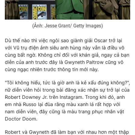
Photo
Infographic
(Ảnh: Jesse Grant/ Getty Images)
Video
Shorts video
Dù thế nào thì việc ngôi sao giành giải Oscar trở lại
VTV Money
VTV Thể thao
với Vũ trụ điện ảnh siêu anh hùng này vẫn là điều vô
cùng bất ngờ. Không chỉ đối với khán giả, ngay cả bạn
diễn của anh trước đây là Gwyneth Paltrow cũng vô
VTV Sức khoẻ
Bất động sản
cùng ngạc nhiên trước thông tin mới này.
Thị trường 24h
Tấm lòng Việt
"Tôi không hiểu, tức là giờ anh là kẻ xấu đúng không?",
nữ diễn viên hỏi trong bài đăng xác nhận sự trở lại của
Robert Downey Jr. trên Instagram. Trong khi đó, anh
VTV4
Vươn mình bằng AI
em nhà Russo lại đùa rằng màu xanh lá rất hợp với
nam diễn viên, đây cũng là màu trang phục nhân vật
VTV9
VTV8
Doctor Doom.
Robert và Gwyneth đã làm bạn với nhau hơn một thập
Liên hệ tòa soạn
English