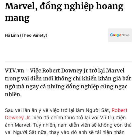
Chính trị
Marvel, đồng nghiệp hoang
Truyền hình
mang
Văn hóa - Giải trí
Xã hội
Y tế
Đời sống
Hà Linh (Theo Variety)
Pháp luật
Công nghệ
Giáo dục
Y tế
VTV.vn - Việc Robert Downey Jr trở lại Marvel
Thế giới
trong vai diễn mới không chỉ khiến khán giả bất
Tin tức
ngờ mà ngay cả những đồng nghiệp cũng ngạc
Kinh tế
nhiên.
Thế giới đó đây
Tài chính
Dữ liệu và đời sống
Câu chuyện quốc tế
Sau vài lần ẩn ý về việc trở lại làm Người Sắt,
Robert
Thị trường
Downey Jr
. hiện đã chính thức trở lại với Vũ trụ điện
ảnh Marvel. Tuy nhiên, nam diễn viên sẽ không còn thủ
Truyền hình
Góc doanh nghiệp
vai Người Sắt nữa, thay vào đó anh sẽ tái hiện nhân