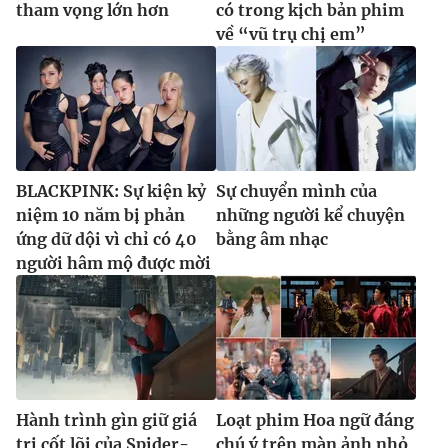
tham vọng lớn hơn
có trong kịch bản phim
về “vũ trụ chị em”
BLACKPINK: Sự kiện kỷ
Sự chuyển mình của
niệm 10 năm bị phản
những người kể chuyện
ứng dữ dội vì chỉ có 40
bằng âm nhạc
người hâm mộ được mời
Hành trình gìn giữ giá
Loạt phim Hoa ngữ đáng
trị cốt lõi của Spider-
chú ý trên màn ảnh nhỏ