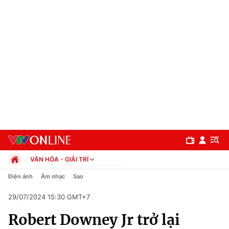
VĂN HÓA - GIẢI TRÍ
Chính trị
Điện ảnh
Âm nhạc
Sao
Xã hội
29/07/2024 15:30 GMT+7
Pháp luật
Chuyên mục
Kinh tế
Robert Downey Jr trở lại
Thể thao