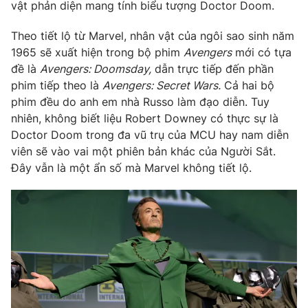
Phim VTV
vật phản diện mang tính biểu tượng Doctor Doom.
Giải trí
Hậu trường
Theo tiết lộ từ Marvel, nhân vật của ngôi sao sinh năm
Điện ảnh
1965 sẽ xuất hiện trong bộ phim
Avengers
mới có tựa
Đời sống
Nhân vật
đề là
Avengers: Doomsday,
dẫn trực tiếp đến phần
Âm nhạc
Du lịch
phim tiếp theo là
Avengers: Secret Wars.
Cả hai bộ
Khán giả
Giáo dục
Sao
phim đều do anh em nhà Russo làm đạo diễn. Tuy
Làm đẹp
Giải sao mai
nhiên, không biết liệu Robert Downey có thực sự là
Tuyển sinh
Công nghệ
Doctor Doom trong đa vũ trụ của MCU hay nam diễn
Chất lượng cuộc sống
Học trực tuyến
viên sẽ vào vai một phiên bản khác của Người Sắt.
Hitech Công nghệ tương lai
Đây vẫn là một ẩn số mà Marvel không tiết lộ.
Giao lưu trực tuyến
Sản phẩm
Lịch phát sóng
Thị trường
Tư vấn
Chuyên mục khác
Emagazine
Podcast