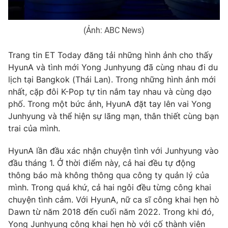
Ðiện thoại Thời báo VTV:
024.66 897 897
Email:
toasoan@vtv.vn
(Ảnh: ABC News)
Liên hệ quảng cáo:
024-7300.7108
Trang tin ET Today đăng tải những hình ảnh cho thấy
HyunA và tình mới Yong Junhyung đã cùng nhau đi du
lịch tại Bangkok (Thái Lan). Trong những hình ảnh mới
nhất, cặp đôi K-Pop tự tin nắm tay nhau và cùng dạo
phố. Trong một bức ảnh, HyunA đặt tay lên vai Yong
Junhyung và thể hiện sự lãng mạn, thân thiết cùng bạn
trai của mình.
HyunA lần đầu xác nhận chuyện tình với Junhyung vào
đầu tháng 1. Ở thời điểm này, cả hai đều tự động
thông báo mà không thông qua công ty quản lý của
® Cấm sao chép dưới mọi hình thức nếu không có sự chấp
mình. Trong quá khứ, cả hai ngôi đều từng công khai
thuận bằng văn bản. Ghi rõ nguồn VTV.vn khi phát hành lại
thông tin từ website này.
chuyện tình cảm. Với HyunA, nữ ca sĩ công khai hẹn hò
Dawn từ năm 2018 đến cuối năm 2022. Trong khi đó,
Yong Junhyung công khai hẹn hò với cố thành viên