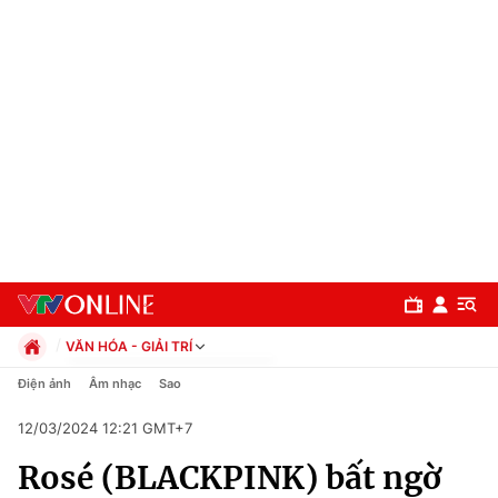
VĂN HÓA - GIẢI TRÍ
Chính trị
Điện ảnh
Âm nhạc
Sao
Xã hội
12/03/2024 12:21 GMT+7
Pháp luật
Chuyên mục
Kinh tế
Rosé (BLACKPINK) bất ngờ
Thể thao