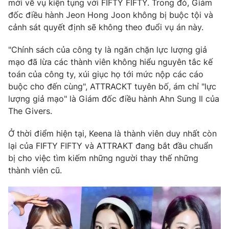
mới về vụ kiện tụng với FIFTY FIFTY. Trong đó, Giám
đốc điều hành Jeon Hong Joon không bị buộc tội và
cảnh sát quyết định sẽ không theo đuổi vụ án này.
"Chính sách của công ty là ngăn chặn lực lượng giả
mạo đã lừa các thành viên không hiểu nguyên tắc kế
toán của công ty, xúi giục họ tới mức nộp các cáo
buộc cho đến cùng", ATTRACKT tuyên bố, ám chỉ "lực
lượng giả mạo" là Giám đốc điều hành Ahn Sung Il của
The Givers.
Ở thời điểm hiện tại, Keena là thành viên duy nhất còn
lại của FIFTY FIFTY và ATTRAKT đang bắt đầu chuẩn
bị cho việc tìm kiếm những người thay thế những
thành viên cũ.