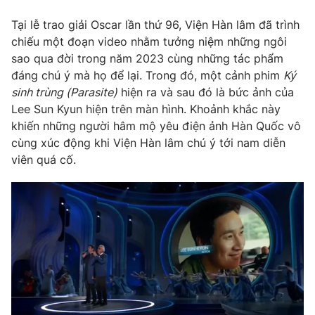
Tại lễ trao giải Oscar lần thứ 96, Viện Hàn lâm đã trình
chiếu một đoạn video nhằm tưởng niệm những ngôi
sao qua đời trong năm 2023 cùng những tác phẩm
THỜI BÁO VTV
đáng chú ý mà họ để lại. Trong đó, một cảnh phim
Ký
sinh trùng (Parasite)
hiện ra và sau đó là bức ảnh của
Lee Sun Kyun hiện trên màn hình. Khoảnh khắc này
khiến những người hâm mộ yêu điện ảnh Hàn Quốc vô
Theo dõi báo trên
cùng xúc động khi Viện Hàn lâm chú ý tới nam diễn
viên quá cố.
Cơ quan chủ quản:
Đài Truyền hình Việt Nam
Cơ quan báo chí:
Thời báo VTV
Giấy phép hoạt động báo in và báo điện tử số 483/GP-BTTTT
cấp ngày 29/12/2023
Tổng Biên tập:
Vũ Thanh Thủy
Phó Tổng Biên tập:
Nguyễn Thị Mỹ Hạnh, Phạm Quốc Thắng,
Nguyễn Trọng Ninh
Tổng đài VTV:
024.38 355 931 - 024.38 355 932