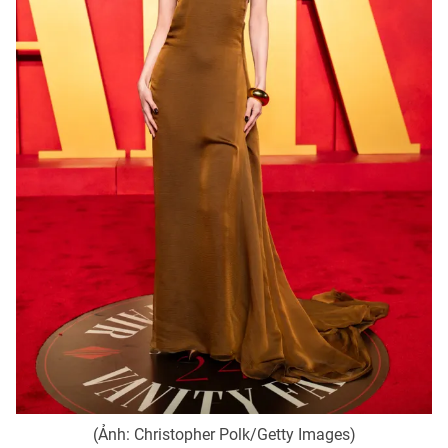
Photo
Infographic
Video
Shorts video
VTV Money
VTV Thể thao
VTV Sức khoẻ
Bất động sản
Thị trường 24h
Tấm lòng Việt
VTV4
Vươn mình bằng AI
VTV9
VTV8
(Ảnh: Christopher Polk/Getty Images)
Liên hệ tòa soạn
English