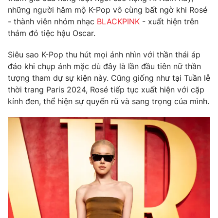
Phim VTV
những người hâm mộ K-Pop vô cùng bất ngờ khi Rosé
Giải trí
- thành viên nhóm nhạc
BLACKPINK
- xuất hiện trên
Hậu trường
Điện ảnh
thảm đỏ tiệc hậu Oscar.
Đời sống
Nhân vật
Âm nhạc
Siêu sao K-Pop thu hút mọi ánh nhìn với thần thái áp
Du lịch
Khán giả
đảo khi chụp ảnh mặc dù đây là lần đầu tiên nữ thần
Giáo dục
Sao
tượng tham dự sự kiện này. Cũng giống như tại Tuần lễ
Làm đẹp
Giải sao mai
Tuyển sinh
thời trang Paris 2024, Rosé tiếp tục xuất hiện với cặp
Công nghệ
Chất lượng cuộc sống
kính đen, thể hiện sự quyến rũ và sang trọng của mình.
Học trực tuyến
Hitech Công nghệ tương lai
Giao lưu trực tuyến
Sản phẩm
Lịch phát sóng
Thị trường
Tư vấn
Chuyên mục khác
Emagazine
Podcast