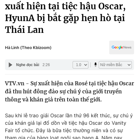
Chính trị
xuất hiện tại tiệc hậu Oscar,
Truyền hình
HyunA bị bắt gặp hẹn hò tại
Văn hóa - Giải trí
Xã hội
Y tế
Thái Lan
Đời sống
Pháp luật
Công nghệ
Giáo dục
Hà Linh (Theo Kbizoom)
Y tế
Nghe đọc bài
2:26
Thế giới
VTV.vn - Sự xuất hiện của Rosé tại tiệc hậu Oscar
Tin tức
đã thu hút đông đảo sự chú ý của giới truyền
Kinh tế
Thế giới đó đây
thông và khán giả trên toàn thế giới.
Tài chính
Dữ liệu và đời sống
Câu chuyện quốc tế
Sau khi lễ trao giải Oscar lần thứ 96 kết thúc, sự chú ý
Thị trường
của khán giả lại đổ dồn về tiệc hậu Oscar do Vanity
Truyền hình
Góc doanh nghiệp
Fair tổ chức. Đây là bữa tiệc thường niên và có sự
tham gia của hàng loạt ngôi sao hạng A. Năm nay,