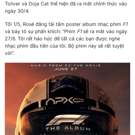
Phim VTV
Toliver và Doja Cat thể hiện đã ra mắt chính thức vào
Giải trí
ngày 30/4.
Hậu trường
Điện ảnh
Đời sống
Tối 1/5, Rosé đăng tải tấm poster album nhạc phim
F1
Nhân vật
Âm nhạc
và bày tỏ sự phấn khích: "Phim
F1
sẽ ra mắt vào ngày
Du lịch
Khán giả
27/6. Tôi rất háo hức để tất cả các bạn được nghe
Giáo dục
Sao
nhạc phim đầu tiên của tôi. Bộ phim này sẽ rất tuyệt
Làm đẹp
Giải sao mai
vời".
Tuyển sinh
Công nghệ
Chất lượng cuộc sống
Học trực tuyến
Hitech Công nghệ tương lai
Giao lưu trực tuyến
Sản phẩm
Lịch phát sóng
Thị trường
Tư vấn
Chuyên mục khác
Emagazine
Podcast