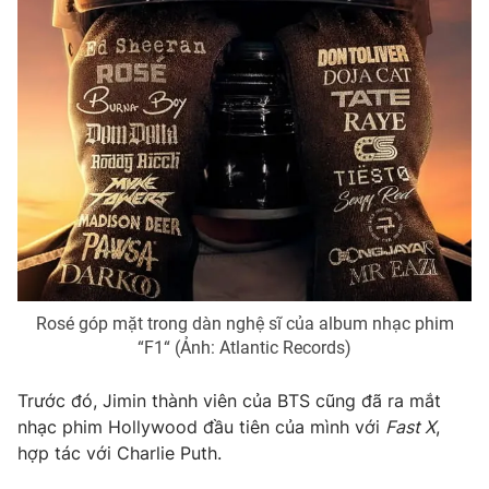
Photo
Infographic
Video
Shorts video
VTV Money
VTV Thể thao
VTV Sức khoẻ
Bất động sản
Thị trường 24h
Tấm lòng Việt
Rosé góp mặt trong dàn nghệ sĩ của album nhạc phim
“F1“ (Ảnh: Atlantic Records)
VTV4
Vươn mình bằng AI
Trước đó, Jimin thành viên của BTS cũng đã ra mắt
VTV9
VTV8
nhạc phim Hollywood đầu tiên của mình với
Fast X
,
hợp tác với Charlie Puth.
Liên hệ tòa soạn
English