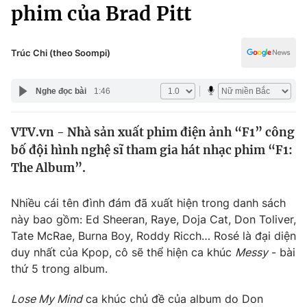
Chính trị
phim của Brad Pitt
Truyền hình
Văn hóa - Giải trí
Xã hội
Y tế
Trúc Chi (theo Soompi)
Đời sống
Pháp luật
Công nghệ
Nghe đọc bài
1:46
Giáo dục
Y tế
VTV.vn - Nhà sản xuất phim điện ảnh “F1” công
bố đội hình nghệ sĩ tham gia hát nhạc phim “F1:
Thế giới
The Album”.
Tin tức
Kinh tế
Nhiều cái tên đình đám đã xuất hiện trong danh sách
Thế giới đó đây
này bao gồm: Ed Sheeran, Raye, Doja Cat, Don Toliver,
Tài chính
Tate McRae, Burna Boy, Roddy Ricch… Rosé là đại diện
Dữ liệu và đời sống
Câu chuyện quốc tế
duy nhất của Kpop, cô sẽ thể hiện ca khúc
Messy
- bài
Thị trường
thứ 5 trong album.
Truyền hình
Góc doanh nghiệp
Lose My Mind
ca khúc chủ đề của album do Don