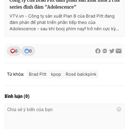
Công ty của Brad Pitt đàm phán sản xuất mùa 2 của
series đình đám "Adolescence"
VTV.vn - Công ty sản xuất Plan B của Brad Pitt đang
đàm phán để phát triển phần tiếp theo của
Adolescence - sau khi booj phim nayf trở nên cực kỳ...
0
0
Từ khóa:
Brad Pitt
kpop
Rosé balckpink
Bình luận
(
0
)