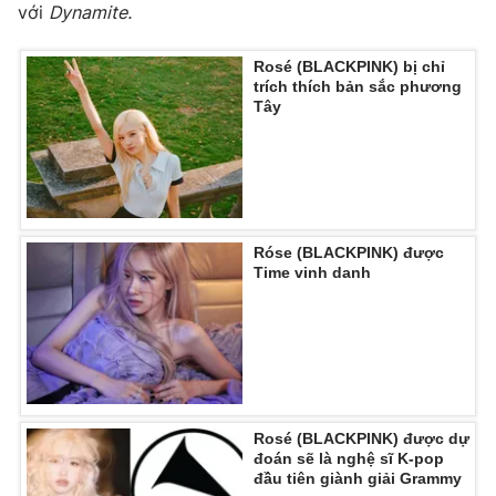
với
Dynamite.
Ðiện thoại Thời báo VTV:
024.66 897 897
Email:
toasoan@vtv.vn
Rosé (BLACKPINK) bị chỉ
Liên hệ quảng cáo:
024-7300.7108
trích thích bản sắc phương
Tây
Róse (BLACKPINK) được
Time vinh danh
® Cấm sao chép dưới mọi hình thức nếu không có sự chấp
thuận bằng văn bản. Ghi rõ nguồn VTV.vn khi phát hành lại
thông tin từ website này.
Rosé (BLACKPINK) được dự
đoán sẽ là nghệ sĩ K-pop
đầu tiên giành giải Grammy