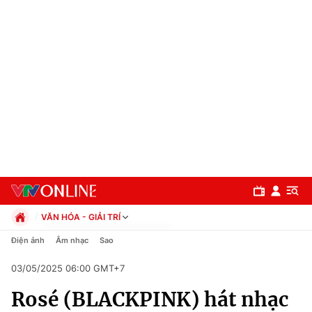
VĂN HÓA - GIẢI TRÍ
Chính trị
Điện ảnh
Âm nhạc
Sao
Xã hội
03/05/2025 06:00 GMT+7
Pháp luật
Chuyên mục
Kinh tế
Rosé (BLACKPINK) hát nhạc
Thể thao