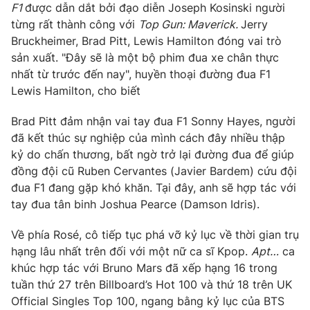
F
1
được dẫn dắt bởi đạo diễn Joseph Kosinski người
từng rất thành công với
Top Gun: Maverick.
Jerry
Bruckheimer, Brad Pitt, Lewis Hamilton đóng vai trò
sản xuất. "Đây sẽ là một bộ phim đua xe chân thực
THỜI BÁO VTV
nhất từ ​​trước đến nay", huyền thoại đường đua F1
Lewis Hamilton, cho biết
Brad Pitt đảm nhận vai tay đua F1 Sonny Hayes, người
Theo dõi báo trên
đã kết thúc sự nghiệp của mình cách đây nhiều thập
kỷ do chấn thương, bất ngờ trở lại đường đua để giúp
đồng đội cũ Ruben Cervantes (Javier Bardem) cứu đội
Cơ quan chủ quản:
Đài Truyền hình Việt Nam
đua F1 đang gặp khó khăn. Tại đây, anh sẽ hợp tác với
Cơ quan báo chí:
Thời báo VTV
tay đua tân binh Joshua Pearce (Damson Idris).
Giấy phép hoạt động báo in và báo điện tử số 483/GP-BTTTT
cấp ngày 29/12/2023
Về phía Rosé, cô tiếp tục phá vỡ kỷ lục về thời gian trụ
Tổng Biên tập:
Vũ Thanh Thủy
hạng lâu nhất trên đối với một nữ ca sĩ Kpop.
Apt…
ca
Phó Tổng Biên tập:
Nguyễn Thị Mỹ Hạnh, Phạm Quốc Thắng,
khúc hợp tác với Bruno Mars đã xếp hạng 16 trong
Nguyễn Trọng Ninh
tuần thứ 27 trên Billboard’s Hot 100 và thứ 18 trên UK
Tổng đài VTV:
024.38 355 931 - 024.38 355 932
Official Singles Top 100, ngang bằng kỷ lục của BTS