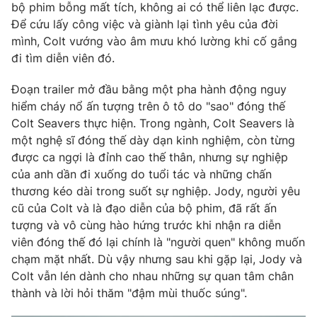
bộ phim bỗng mất tích, không ai có thể liên lạc được.
Để cứu lấy công việc và giành lại tình yêu của đời
mình, Colt vướng vào âm mưu khó lường khi cố gắng
đi tìm diễn viên đó.
THỜI BÁO VTV
Đoạn trailer mở đầu bằng một pha hành động nguy
hiểm cháy nổ ấn tượng trên ô tô do "sao" đóng thế
Theo dõi báo trên
Colt Seavers thực hiện. Trong ngành, Colt Seavers là
một nghệ sĩ đóng thế dày dạn kinh nghiệm, còn từng
Cơ quan chủ quản:
Đài Truyền hình Việt Nam
được ca ngợi là đỉnh cao thế thân, nhưng sự nghiệp
Cơ quan báo chí:
Thời báo VTV
của anh dần đi xuống do tuổi tác và những chấn
thương kéo dài trong suốt sự nghiệp. Jody, người yêu
Giấy phép hoạt động báo in và báo điện tử số 483/GP-BTTTT
cấp ngày 29/12/2023
cũ của Colt và là đạo diễn của bộ phim, đã rất ấn
tượng và vô cùng hào hứng trước khi nhận ra diễn
Tổng Biên tập:
Vũ Thanh Thủy
viên đóng thế đó lại chính là "người quen" không muốn
Phó Tổng Biên tập:
Nguyễn Thị Mỹ Hạnh, Phạm Quốc Thắng,
chạm mặt nhất. Dù vậy nhưng sau khi gặp lại, Jody và
Nguyễn Trọng Ninh
Colt vẫn lén dành cho nhau những sự quan tâm chân
Tổng đài VTV:
024.38 355 931 - 024.38 355 932
thành và lời hỏi thăm "đậm mùi thuốc súng".
Ðiện thoại Thời báo VTV:
024.66 897 897