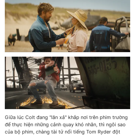
Email:
toasoan@vtv.vn
Liên hệ quảng cáo:
024-7300.7108
® Cấm sao chép dưới mọi hình thức nếu không có sự chấp
thuận bằng văn bản. Ghi rõ nguồn VTV.vn khi phát hành lại
thông tin từ website này.
Giữa lúc Colt đang "lăn xả" khắp nơi trên phim trường
để thực hiện những cảnh quay khó nhằn, thì ngôi sao
của bộ phim, chàng tài tử nổi tiếng Tom Ryder đột