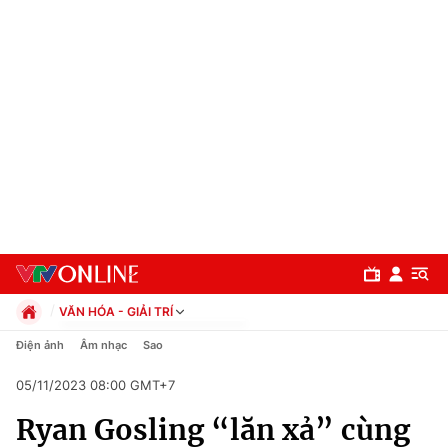
VĂN HÓA - GIẢI TRÍ
Chính trị
Điện ảnh
Âm nhạc
Sao
Xã hội
05/11/2023 08:00 GMT+7
Pháp luật
Chuyên mục
Kinh tế
Ryan Gosling “lăn xả” cùng
Thể thao