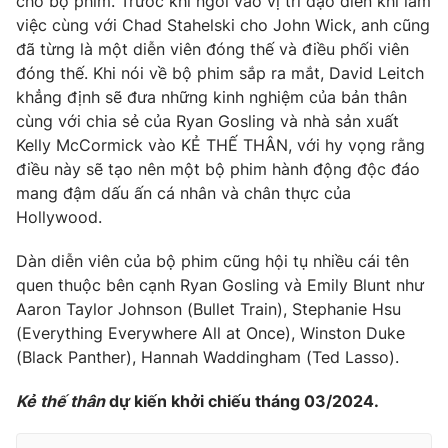
cho bộ phim. Trước khi ngồi vào vị trí đạo diễn khi làm
việc cùng với Chad Stahelski cho John Wick, anh cũng
đã từng là một diễn viên đóng thế và điều phối viên
đóng thế. Khi nói về bộ phim sắp ra mắt, David Leitch
khẳng định sẽ đưa những kinh nghiệm của bản thân
cùng với chia sẻ của Ryan Gosling và nhà sản xuất
Kelly McCormick vào KẺ THẾ THÂN, với hy vọng rằng
điều này sẽ tạo nên một bộ phim hành động độc đáo
mang đậm dấu ấn cá nhân và chân thực của
Hollywood.
Dàn diễn viên của bộ phim cũng hội tụ nhiều cái tên
quen thuộc bên cạnh Ryan Gosling và Emily Blunt như
Aaron Taylor Johnson (Bullet Train), Stephanie Hsu
(Everything Everywhere All at Once), Winston Duke
(Black Panther), Hannah Waddingham (Ted Lasso).
Kẻ thế thân
dự kiến khởi chiếu tháng 03/2024.