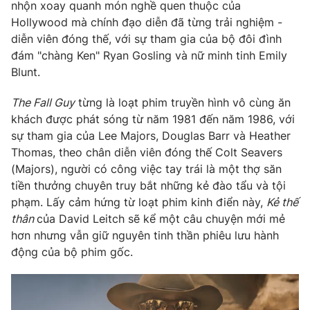
Phim VTV
nhộn xoay quanh món nghề quen thuộc của
Giải trí
Hollywood mà chính đạo diễn đã từng trải nghiệm -
Hậu trường
diễn viên đóng thế, với sự tham gia của bộ đôi đình
Điện ảnh
Đời sống
đám "chàng Ken" Ryan Gosling và nữ minh tinh Emily
Nhân vật
Âm nhạc
Blunt.
Du lịch
Khán giả
Giáo dục
Sao
The Fall Guy
từng là loạt phim truyền hình vô cùng ăn
Làm đẹp
Giải sao mai
khách được phát sóng từ năm 1981 đến năm 1986, với
Tuyển sinh
Công nghệ
sự tham gia của Lee Majors, Douglas Barr và Heather
Chất lượng cuộc sống
Học trực tuyến
Thomas, theo chân diễn viên đóng thế Colt Seavers
Hitech Công nghệ tương lai
(Majors), người có công việc tay trái là một thợ săn
Giao lưu trực tuyến
tiền thưởng chuyên truy bắt những kẻ đào tẩu và tội
Sản phẩm
phạm. Lấy cảm hứng từ loạt phim kinh điển này,
Kẻ thế
Lịch phát sóng
thân
của David Leitch sẽ kể một câu chuyện mới mẻ
Thị trường
hơn nhưng vẫn giữ nguyên tinh thần phiêu lưu hành
Tư vấn
động của bộ phim gốc.
Chuyên mục khác
Emagazine
Podcast