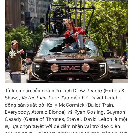
Từ kịch bản của nhà biên kịch Drew Pearce (Hobbs &
Shaw),
Kẻ thế thân
được đạo diễn bởi David Leitch,
đồng sản xuất bởi Kelly McCormick (Bullet Train,
Everybody, Atomic Blonde) và Ryan Gosling, Guymon
Casady (Game of Thrones, Steve). David Leitch là một
sự lựa chọn tuyệt vời để đảm nhận vai trò đạo diễn