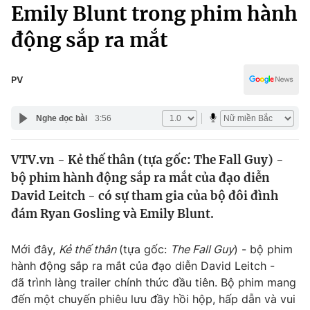
Chính trị
Emily Blunt trong phim hành
Truyền hình
động sắp ra mắt
Văn hóa - Giải trí
Xã hội
Y tế
Đời sống
PV
Pháp luật
Công nghệ
Giáo dục
Nghe đọc bài
3:56
Y tế
VTV.vn - Kẻ thế thân (tựa gốc: The Fall Guy) -
Thế giới
bộ phim hành động sắp ra mắt của đạo diễn
Tin tức
David Leitch - có sự tham gia của bộ đôi đình
Kinh tế
đám Ryan Gosling và Emily Blunt.
Thế giới đó đây
Tài chính
Dữ liệu và đời sống
Câu chuyện quốc tế
Mới đây,
Kẻ thế thân
(tựa gốc:
The Fall Guy
) - bộ phim
Thị trường
hành động sắp ra mắt của đạo diễn David Leitch -
đã trình làng trailer chính thức đầu tiên. Bộ phim mang
Truyền hình
Góc doanh nghiệp
đến một chuyến phiêu lưu đầy hồi hộp, hấp dẫn và vui