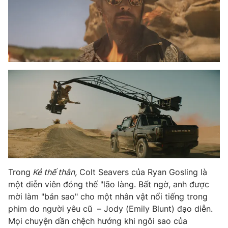
Photo
Infographic
Video
Shorts video
VTV Money
VTV Thể thao
VTV Sức khoẻ
Bất động sản
Thị trường 24h
Tấm lòng Việt
VTV4
Vươn mình bằng AI
Trong
Kẻ thế thân,
Colt Seavers của Ryan Gosling là
một diễn viên đóng thế "lão làng. Bất ngờ, anh được
VTV9
VTV8
mời làm "bản sao" cho một nhân vật nổi tiếng trong
phim do người yêu cũ – Jody (Emily Blunt) đạo diễn.
Mọi chuyện dần chệch hướng khi ngôi sao của
Liên hệ tòa soạn
English