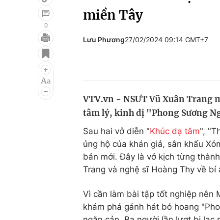
miền Tây
0
Lưu Phương
27/02/2024 09:14 GMT+7
Giải trí
Đời sống
Điện ảnh
Du lịch
Âm nhạc
Làm đẹp
VTV.vn - NSƯT Vũ Xuân Trang ma
Sao
Chất lượng cuộc sốn
tâm lý, kinh dị "Phong Sương N
Sau hai vở diễn "
Khúc dạ tâm
", "T
ủng hộ của khán giả, sân khấu Xóm
bản mới. Đây là vở kịch từng thà
Trang và nghệ sĩ Hoàng Thy về bí
Vì cần làm bài tập tốt nghiệp nên
khám phá gánh hát bỏ hoang "Ph
ngăn cản. Ba người lần lượt bị lạc 