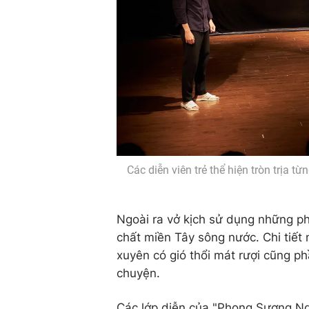
Các diễn viên trẻ thể hiện tròn trịa t
Ngoài ra vở kịch sử dụng những ph
chất miền Tây sông nước. Chi tiết
xuyên có gió thổi mát rượi cũng p
chuyện.
Các lớp diễn của "Phong Sương Ng