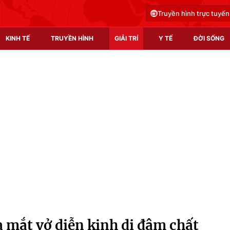
Truyền hình trực tuyến
KINH TẾ
TRUYỀN HÌNH
GIẢI TRÍ
Y TẾ
ĐỜI SỐNG
Pháp luật
Y tế
Truyền hình
Multimedia
Phim VTV
Video
Hậu trường
Shorts video
Nhân vật
Podcast
Khán giả
EMagazine
Giải sao mai
Photo
 mắt vở diễn kinh dị đậm chất
Infographic