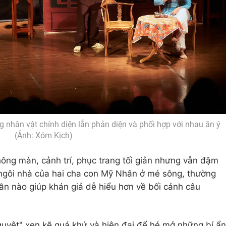
ừng nhân vật chính diện lẫn phản diện và phối hợp với nhau ăn ý
(Ảnh: Xóm Kịch)
ông màn, cảnh trí, phục trang tối giản nhưng vẫn đậm
 ngôi nhà của hai cha con Mỹ Nhân ở mé sông, thường
hần nào giúp khán giả dễ hiểu hơn về bối cảnh câu
uyệt" xen kẽ quá khứ và hiện đại để hé mở những bí ẩn