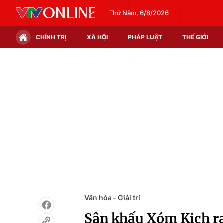
Thứ Năm, 6/8/2026
CHÍNH TRỊ
XÃ HỘI
PHÁP LUẬT
THẾ GIỚI
Chính trị
Xã hội
Thế giới
Kinh tế
Tin tức
Tài chính
Thế giới đó đây
Thị trường
Câu chuyện quốc tế
Góc doanh nghiệp
Dữ liệu và đời sống
Văn hóa - Giải trí
Sân khấu Xóm Kịch ra