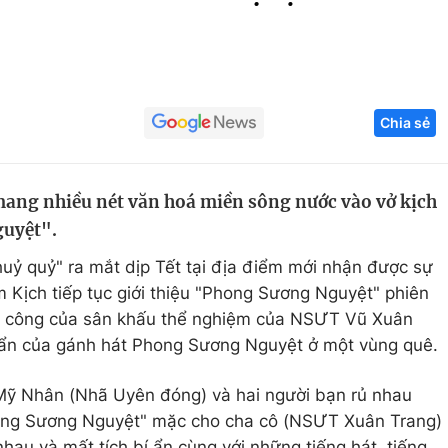
Góc ảnh
Giáo dục
Công nghệ
Chia sẻ
Tuyển sinh
Hitech Công ng
Học trực tuyến
Sản phẩm
ng nhiều nét văn hoá miền sông nước vào vở kịch
g
Thị trường
guyệt".
Tư vấn
huỷ quỷ" ra mắt dịp Tết tại địa điểm mới nhận được sự
 Kịch tiếp tục giới thiệu "Phong Sương Nguyệt" phiên
nh công của sân khấu thể nghiệm của NSƯT Vũ Xuân
 ẩn của gánh hát Phong Sương Nguyệt ở một vùng quê.
 Mỹ Nhân (Nhã Uyên đóng) và hai người bạn rủ nhau
ong Sương Nguyệt" mặc cho cha cô (NSƯT Xuân Trang)
nhau và mất tích bí ẩn cùng với những tiếng hát, tiếng