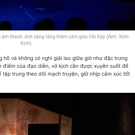
 âm thanh, ánh sáng tăng thêm cảm giác hồi hộp (Ảnh: Xóm
Kịch)
 hồ và không có nghỉ giải lao giữa giờ như đặc trưng
 điểm của đạo diễn, vở kịch cần được xuyên suốt để
 tập trung theo dõi mạch truyện, giữ nhịp cảm xúc tốt