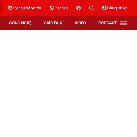
Cổng thông tin
English
Đăng nhập
CÔNG NGHỆ
GIÁO DỤC
VIDEO
PODCAST
VTV Money
VTV Thể thao
VTV Sức khoẻ
Bất động sản
Thị trường 24h
Tấm lòng Việt
Vươn mình bằng AI
VTV4
VTV8
VTV9
Lịch phát sóng
Giao lưu trực tuyến
Sự kiện