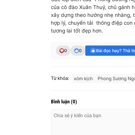
của cô đào Xuân Thuỷ, chủ gánh há
xây dựng theo hướng nhẹ nhàng, tươ
hợp lý, chuyển tải thông điệp con
tương lai tốt đẹp hơn.
0
0
Bài đọc hay? Thả t
Từ khóa:
xóm kịch
Phong Sương Ng
Bình luận
(
0
)