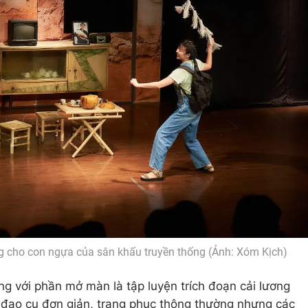
ng cho con ngựa của sân khấu truyền thống (Ảnh: Xóm Kịch)
 với phần mở màn là tập luyện trích đoạn cải lương
 đạo cụ đơn giản, trang phục thông thường nhưng các