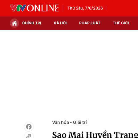
Thứ Sáu, 7/8/2026
CHÍNH TRỊ
XÃ HỘI
PHÁP LUẬT
THẾ GIỚI
Chính trị
Xã hội
Thế giới
Kinh tế
Tin tức
Tài chính
Thế giới đó đây
Thị trường
Câu chuyện quốc tế
Góc doanh nghiệp
Dữ liệu và đời sống
Văn hóa - Giải trí
Sao Mai Huyền Trang