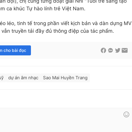
 đội), chị cũng từng đoạt giải Nhì "Tuổi trẻ sáng tạo
ùm ca khúc Tự hào lính trẻ Việt Nam.
o léo, tinh tế trong phần viết kịch bản và dàn dựng MV
 vẫn truyền tải đầy đủ thông điệp của tác phẩm.
im cho bài đọc
sỹ
dự án âm nhạc
Sao Mai Huyền Trang