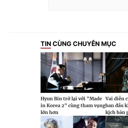
TIN CÙNG CHUYÊN MỤC
Hyun Bin trở lại với "Made
Vai diễn 
in Korea 2" cùng tham vọng
ban đầu k
lớn hơn
kịch bản 