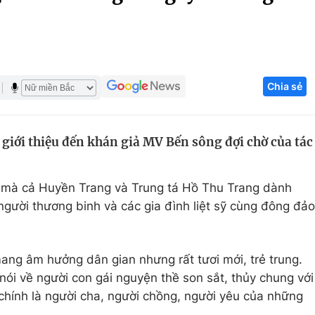
Góc ảnh
Giáo dục
Công nghệ
Chia sẻ
Tuyển sinh
Hitech Công ng
Học trực tuyến
Sản phẩm
giới thiệu đến khán giả MV Bến sông đợi chờ của tác
g
Thị trường
Tư vấn
n mà cả Huyền Trang và Trung tá Hồ Thu Trang dành
người thương binh và các gia đình liệt sỹ cùng đông đảo
ang âm hưởng dân gian nhưng rất tươi mới, trẻ trung.
nói về người con gái nguyện thề son sắt, thủy chung với
 chính là người cha, người chồng, người yêu của những