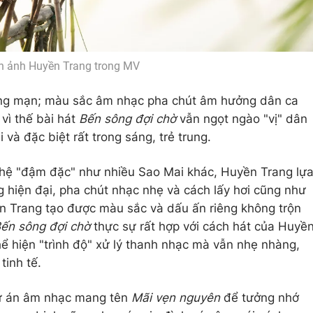
h ảnh Huyền Trang trong MV
ãng mạn; màu sắc âm nhạc pha chút âm hưởng dân ca
ì thế bài hát
Bến sông đợi chờ
vẫn ngọt ngào "vị" dân
i và đặc biệt rất trong sáng, trẻ trung.
ghệ "đậm đặc" như nhiều Sao Mai khác, Huyền Trang lự
 hiện đại, pha chút nhạc nhẹ và cách lấy hơi cũng như
yền Trang tạo được màu sắc và dấu ấn riêng không trộn
ến sông đợi chờ
thực sự rất hợp với cách hát của Huyề
ể hiện "trình độ" xử lý thanh nhạc mà vẫn nhẹ nhàng,
tinh tế.
ự án âm nhạc mang tên
Mãi vẹn nguyên
để tưởng nhớ