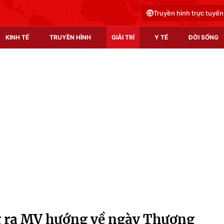
Truyền hình trực tuyến
KINH TẾ
TRUYỀN HÌNH
GIẢI TRÍ
Y TẾ
ĐỜI SỐNG
Pháp luật
Y tế
Truyền hình
Multimedia
Phim VTV
Video
Hậu trường
Shorts video
Nhân vật
Podcast
Khán giả
EMagazine
Giải sao mai
Photo
 ra MV hướng về ngày Thương
Infographic