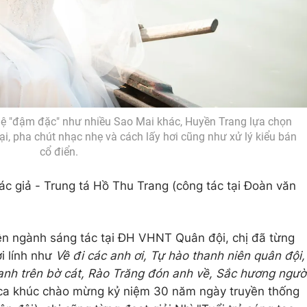
hệ "đậm đặc" như nhiều Sao Mai khác, Huyền Trang lựa chọn
i, pha chút nhạc nhẹ và cách lấy hơi cũng như xử lý kiểu bán
cổ điển.
ác giả - Trung tá Hồ Thu Trang (công tác tại Đoàn văn
n ngành sáng tác tại ĐH VHNT Quân đội, chị đã từng
i lính như
Về đi các anh ơi, Tự hào thanh niên quân đội,
nh trên bờ cát, Rào Trăng đón anh về, Sắc hương ngườ
c ca khúc chào mừng kỷ niệm 30 năm ngày truyền thống