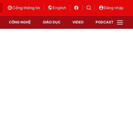
Cổng thông tin
English
Đăng nhập
CÔNG NGHỆ
GIÁO DỤC
VIDEO
PODCAST
VTV Money
VTV Thể thao
VTV Sức khoẻ
Bất động sản
Thị trường 24h
Tấm lòng Việt
Vươn mình bằng AI
VTV4
VTV8
VTV9
Lịch phát sóng
Giao lưu trực tuyến
Sự kiện