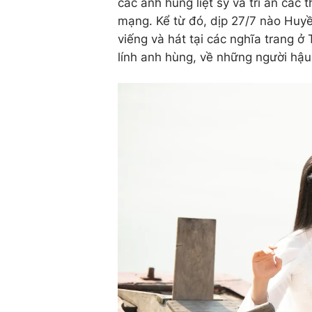
các anh hùng liệt sỹ và tri ân các
mạng. Kể từ đó, dịp 27/7 nào Huy
viếng và hát tại các nghĩa trang 
lính anh hùng, về những người hậ