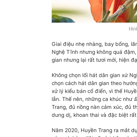
Hìn
Giai điệu nhẹ nhàng, bay bổng, l
Nghệ Tĩnh nhưng không quá đậm, v
gian nhưng lại rất tươi mới, hiện đạ
Không chọn lối hát dân gian xứ N
chọn cách hát dân gian theo hướng
xử lý kiểu bán cổ điển, vì thế Hu
lẫn. Thế nên, những ca khúc như
B
Trang, đủ nồng nàn cảm xúc, đủ th
dung dị, khoan thai và đặc biệt rất 
Năm 2020, Huyền Trang ra mắt d