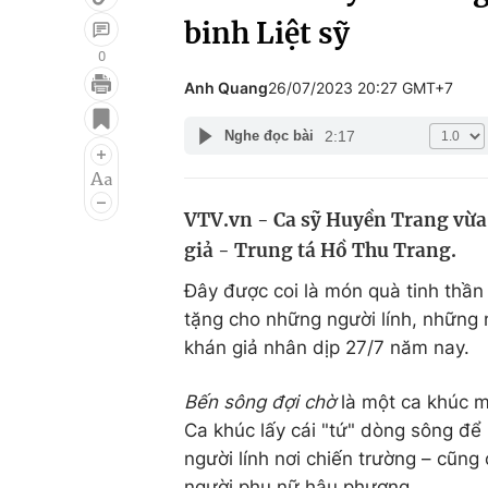
binh Liệt sỹ
0
Anh Quang
26/07/2023 20:27 GMT+7
Giải trí
Đời sống
2:17
Nghe đọc bài
Điện ảnh
Du lịch
Âm nhạc
Làm đẹp
VTV.vn - Ca sỹ Huyền Trang vừa 
Sao
Chất lượng cuộc sốn
giả - Trung tá Hồ Thu Trang.
Đây được coi là món quà tinh thầ
tặng cho những người lính, những 
khán giả nhân dịp 27/7 năm nay.
Bến sông đợi chờ
là một ca khúc m
Ca khúc lấy cái "tứ" dòng sông để 
người lính nơi chiến trường – cũng
người phụ nữ hậu phương.