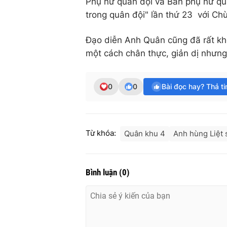
Phụ nữ quân đội và Ban phụ nữ quân
trong quân đội" lần thứ 23 với Ch
Đạo diễn Anh Quân cũng đã rất khé
một cách chân thực, giản dị nhưng
0
0
Bài đọc hay? Thả t
Từ khóa:
Quân khu 4
Anh hùng Liệt 
Bình luận
(
0
)