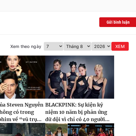
Gửi bình luận
Xem theo ngày
XEM
của Steven Nguyễn
BLACKPINK: Sự kiện kỷ
hông có trong
niệm 10 năm bị phản ứng
phim về “vũ trụ...
dữ dội vì chỉ có 40 người...