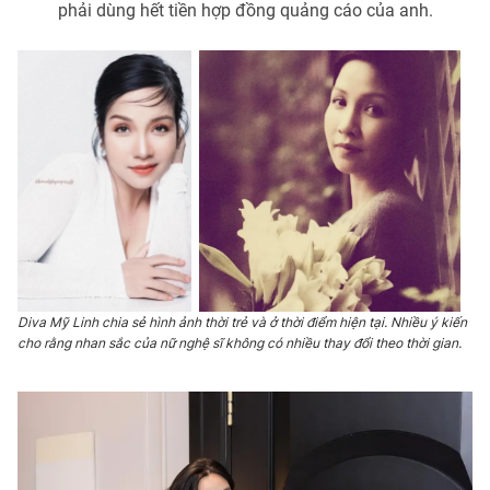
phải dùng hết tiền hợp đồng quảng cáo của anh.
Ðiện thoại Thời báo VTV:
024.66 897 897
Email:
toasoan@vtv.vn
Liên hệ quảng cáo:
024-7300.7108
Diva Mỹ Linh chia sẻ hình ảnh thời trẻ và ở thời điểm hiện tại. Nhiều ý kiến
cho rằng nhan sắc của nữ nghệ sĩ không có nhiều thay đổi theo thời gian.
® Cấm sao chép dưới mọi hình thức nếu không có sự chấp
thuận bằng văn bản. Ghi rõ nguồn VTV.vn khi phát hành lại
thông tin từ website này.