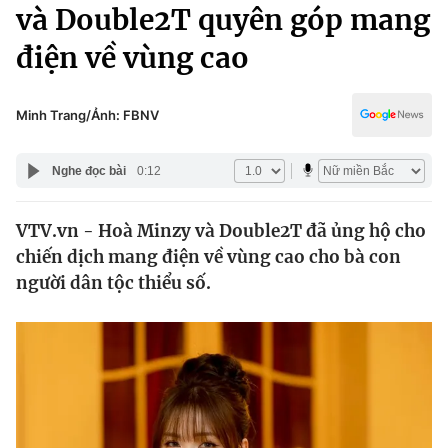
Chính trị
và Double2T quyên góp mang
Truyền hình
điện về vùng cao
Văn hóa - Giải trí
Xã hội
Y tế
Đời sống
Minh Trang/Ảnh: FBNV
Pháp luật
Công nghệ
Giáo dục
Nghe đọc bài
0:12
Y tế
VTV.vn - Hoà Minzy và Double2T đã ủng hộ cho
Thế giới
chiến dịch mang điện về vùng cao cho bà con
Tin tức
người dân tộc thiểu số.
Kinh tế
Thế giới đó đây
Tài chính
Dữ liệu và đời sống
Câu chuyện quốc tế
Thị trường
Truyền hình
Góc doanh nghiệp