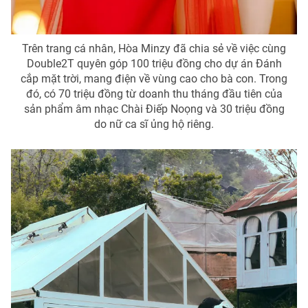
Photo
Infographic
Trên trang cá nhân, Hòa Minzy đã chia sẻ về việc cùng
Video
Shorts video
Double2T quyên góp 100 triệu đồng cho dự án Đánh
cắp mặt trời, mang điện về vùng cao cho bà con. Trong
đó, có 70 triệu đồng từ doanh thu tháng đầu tiên của
VTV Money
VTV Thể thao
sản phẩm âm nhạc Chài Điếp Noọng và 30 triệu đồng
do nữ ca sĩ ủng hộ riêng.
VTV Sức khoẻ
Bất động sản
Thị trường 24h
Tấm lòng Việt
VTV4
Vươn mình bằng AI
VTV9
VTV8
Liên hệ tòa soạn
English