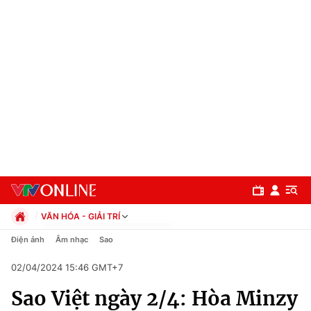
VĂN HÓA - GIẢI TRÍ
Chính trị
Điện ảnh
Âm nhạc
Sao
Xã hội
02/04/2024 15:46 GMT+7
Pháp luật
Chuyên mục
Kinh tế
Sao Việt ngày 2/4: Hòa Minzy
Thể thao