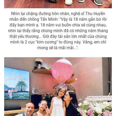
Photo
Infographic
Nhìn lại chặng đường hôn nhân, nghệ sĩ Thu Huyền
nhắn đến chồng Tấn Minh: "Vậy là 18 năm gắn bó rồi
Video
Shorts video
đấy bạn mình ạ. 18 năm vui buồn chia sẻ cùng nhau,
nhìn lại thấy rằng chúng mình đã có những năm tháng
thật yêu thương... Giờ đây tài sản lớn nhất của chúng
VTV Money
VTV Thể thao
mình là 2 cục "kim cương" to đùng này. Vâng, em chỉ
mong sẽ là mãi mãi...".
VTV Sức khoẻ
Bất động sản
Thị trường 24h
Tấm lòng Việt
VTV4
Vươn mình bằng AI
VTV9
VTV8
Liên hệ tòa soạn
English