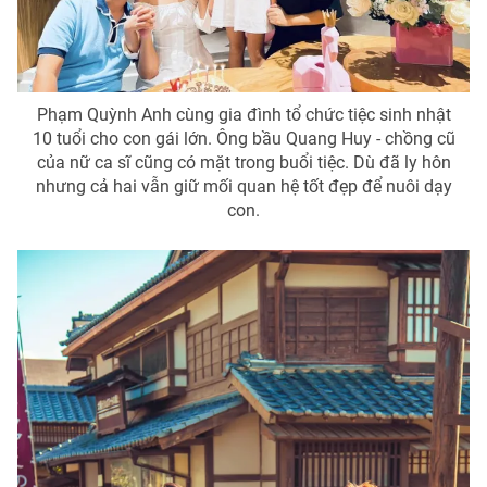
THỜI BÁO VTV
Phạm Quỳnh Anh cùng gia đình tổ chức tiệc sinh nhật
10 tuổi cho con gái lớn. Ông bầu Quang Huy - chồng cũ
của nữ ca sĩ cũng có mặt trong buổi tiệc. Dù đã ly hôn
nhưng cả hai vẫn giữ mối quan hệ tốt đẹp để nuôi dạy
Theo dõi báo trên
con.
Cơ quan chủ quản:
Đài Truyền hình Việt Nam
Cơ quan báo chí:
Thời báo VTV
Giấy phép hoạt động báo in và báo điện tử số 483/GP-BTTTT
cấp ngày 29/12/2023
Tổng Biên tập:
Vũ Thanh Thủy
Phó Tổng Biên tập:
Nguyễn Thị Mỹ Hạnh, Phạm Quốc Thắng,
Nguyễn Trọng Ninh
Tổng đài VTV:
024.38 355 931 - 024.38 355 932