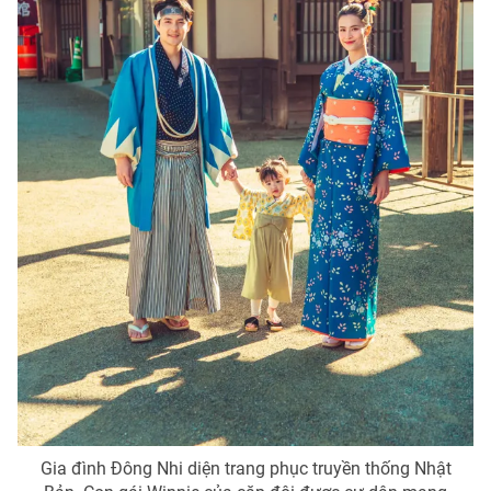
Ðiện thoại Thời báo VTV:
024.66 897 897
Email:
toasoan@vtv.vn
Liên hệ quảng cáo:
024-7300.7108
® Cấm sao chép dưới mọi hình thức nếu không có sự chấp
thuận bằng văn bản. Ghi rõ nguồn VTV.vn khi phát hành lại
thông tin từ website này.
Gia đình Đông Nhi diện trang phục truyền thống Nhật