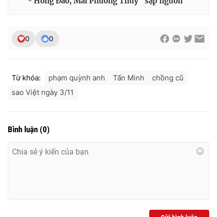
- Hồng Đào, Mai Phương Thúy "sập nguồn"
0
0
Từ khóa:
phạm quỳnh anh
Tấn Minh
chồng cũ
sao Việt ngày 3/11
Bình luận
(
0
)