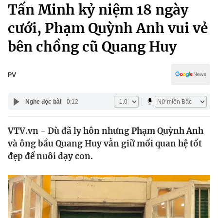
Chính trị
Tấn Minh kỷ niệm 18 ngày
Truyền hình
cưới, Phạm Quỳnh Anh vui vẻ
Văn hóa - Giải trí
Xã hội
Y tế
bên chồng cũ Quang Huy
Đời sống
Pháp luật
Công nghệ
Giáo dục
PV
Y tế
Nghe đọc bài
0:12
Thế giới
VTV.vn - Dù đã ly hôn nhưng Phạm Quỳnh Anh
Tin tức
và ông bầu Quang Huy vẫn giữ mối quan hệ tốt
Kinh tế
Thế giới đó đây
đẹp để nuôi dạy con.
Tài chính
Dữ liệu và đời sống
Câu chuyện quốc tế
Thị trường
Truyền hình
Góc doanh nghiệp