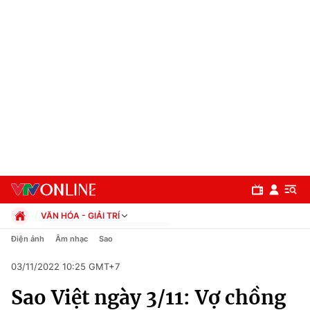
VĂN HÓA - GIẢI TRÍ
Chính trị
Điện ảnh
Âm nhạc
Sao
Xã hội
03/11/2022 10:25 GMT+7
Pháp luật
Chuyên mục
Kinh tế
Sao Việt ngày 3/11: Vợ chồng
Thể thao