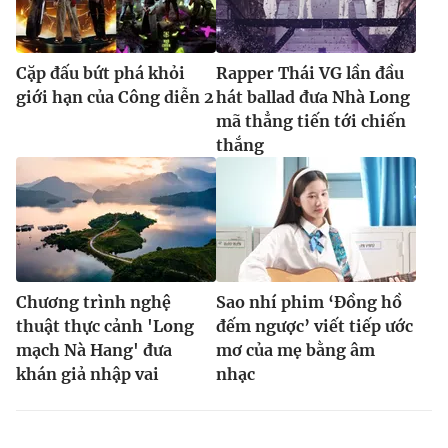
Cặp đấu bứt phá khỏi
Rapper Thái VG lần đầu
giới hạn của Công diễn 2
hát ballad đưa Nhà Long
mã thẳng tiến tới chiến
thắng
Chương trình nghệ
Sao nhí phim ‘Đồng hồ
thuật thực cảnh 'Long
đếm ngược’ viết tiếp ước
mạch Nà Hang' đưa
mơ của mẹ bằng âm
khán giả nhập vai
nhạc