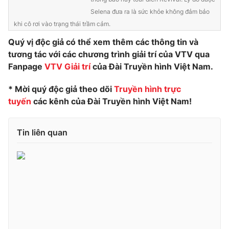
Selena đưa ra là sức khỏe không đảm bảo
Photo
Infographic
khi cô rơi vào trạng thái trầm cảm.
Quý vị độc giả có thể xem thêm các thông tin và
Video
Shorts video
tương tác với các chương trình giải trí của VTV qua
Fanpage
VTV Giải trí
của Đài Truyền hình Việt Nam.
VTV Money
VTV Thể thao
* Mời quý độc giả theo dõi
Truyền hình trực
tuyến
các kênh của Đài Truyền hình Việt Nam!
VTV Sức khoẻ
Bất động sản
Tin liên quan
Thị trường 24h
Tấm lòng Việt
VTV4
Vươn mình bằng AI
VTV9
VTV8
Liên hệ tòa soạn
English