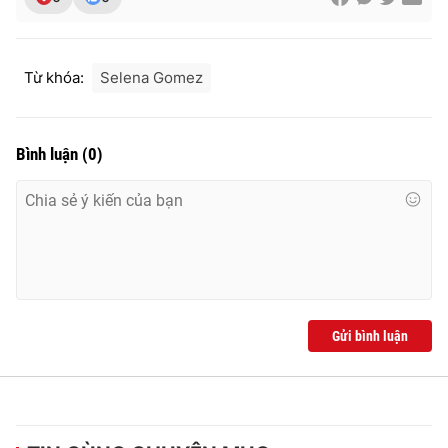
Ðiện thoại Thời báo VTV:
024.66 897 897
Email:
toasoan@vtv.vn
Liên hệ quảng cáo:
024-7300.7108
Từ khóa:
Selena Gomez
Bình luận
(
0
)
Gửi bình luận
® Cấm sao chép dưới mọi hình thức nếu không có sự chấp
thuận bằng văn bản. Ghi rõ nguồn VTV.vn khi phát hành lại
thông tin từ website này.