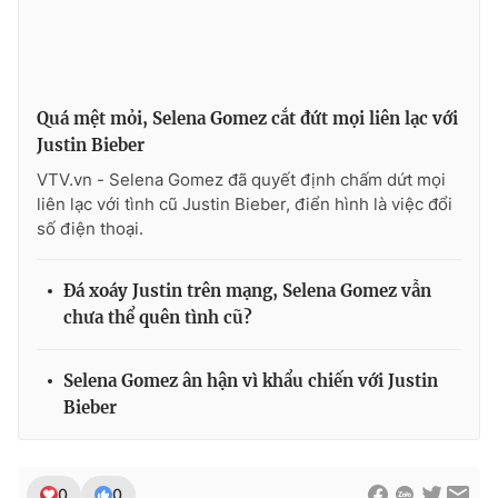
THỜI BÁO VTV
Quá mệt mỏi, Selena Gomez cắt đứt mọi liên lạc với
Justin Bieber
VTV.vn - Selena Gomez đã quyết định chấm dứt mọi
liên lạc với tình cũ Justin Bieber, điển hình là việc đổi
Theo dõi báo trên
số điện thoại.
Cơ quan chủ quản:
Đài Truyền hình Việt Nam
Đá xoáy Justin trên mạng, Selena Gomez vẫn
Cơ quan báo chí:
Thời báo VTV
chưa thể quên tình cũ?
Giấy phép hoạt động báo in và báo điện tử số 483/GP-BTTTT
cấp ngày 29/12/2023
Selena Gomez ân hận vì khẩu chiến với Justin
Tổng Biên tập:
Vũ Thanh Thủy
Bieber
Phó Tổng Biên tập:
Nguyễn Thị Mỹ Hạnh, Phạm Quốc Thắng,
Nguyễn Trọng Ninh
Tổng đài VTV:
024.38 355 931 - 024.38 355 932
0
0