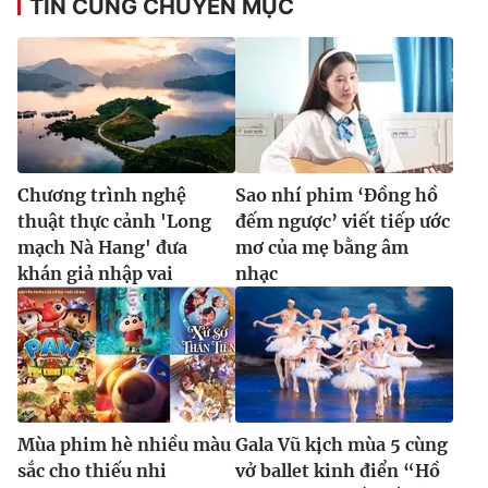
TIN CÙNG CHUYÊN MỤC
Chương trình nghệ
Sao nhí phim ‘Đồng hồ
thuật thực cảnh 'Long
đếm ngược’ viết tiếp ước
mạch Nà Hang' đưa
mơ của mẹ bằng âm
khán giả nhập vai
nhạc
Mùa phim hè nhiều màu
Gala Vũ kịch mùa 5 cùng
sắc cho thiếu nhi
vở ballet kinh điển “Hồ