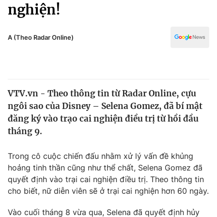
Chính trị
nghiện!
Truyền hình
Văn hóa - Giải trí
Xã hội
Y tế
A (Theo Radar Online)
Đời sống
Pháp luật
Công nghệ
Giáo dục
Y tế
VTV.vn - Theo thông tin từ Radar Online, cựu
ngôi sao của Disney – Selena Gomez, đã bí mật
Thế giới
đăng ký vào trạo cai nghiện điều trị từ hồi đầu
tháng 9.
Tin tức
Kinh tế
Thế giới đó đây
Trong cô cuộc chiến đấu nhằm xử lý vấn đề khủng
Tài chính
hoảng tinh thần cũng như thể chất, Selena Gomez đã
Dữ liệu và đời sống
Câu chuyện quốc tế
quyết định vào trại cai nghiện điều trị. Theo thông tin
Thị trường
cho biết, nữ diễn viên sẽ ở trại cai nghiện hơn 60 ngày.
Truyền hình
Góc doanh nghiệp
Vào cuối tháng 8 vừa qua, Selena đã quyết định hủy