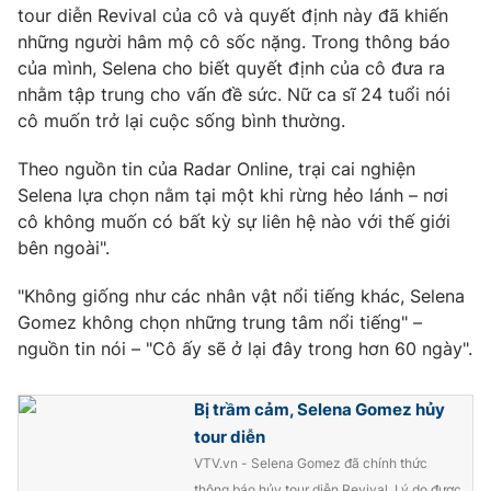
Phim VTV
tour diễn Revival của cô và quyết định này đã khiến
Giải trí
những người hâm mộ cô sốc nặng. Trong thông báo
Hậu trường
của mình, Selena cho biết quyết định của cô đưa ra
Điện ảnh
Đời sống
Nhân vật
nhằm tập trung cho vấn đề sức. Nữ ca sĩ 24 tuổi nói
Âm nhạc
cô muốn trở lại cuộc sống bình thường.
Du lịch
Khán giả
Giáo dục
Sao
Theo nguồn tin của Radar Online, trại cai nghiện
Làm đẹp
Giải sao mai
Selena lựa chọn nằm tại một khi rừng hẻo lánh – nơi
Tuyển sinh
Công nghệ
Chất lượng cuộc sống
cô không muốn có bất kỳ sự liên hệ nào với thế giới
Học trực tuyến
bên ngoài".
Hitech Công nghệ tương lai
Giao lưu trực tuyến
"Không giống như các nhân vật nổi tiếng khác, Selena
Sản phẩm
Gomez không chọn những trung tâm nổi tiếng" –
Lịch phát sóng
Thị trường
nguồn tin nói – "Cô ấy sẽ ở lại đây trong hơn 60 ngày".
Tư vấn
Bị trầm cảm, Selena Gomez hủy
Chuyên mục khác
tour diễn
Emagazine
Podcast
VTV.vn - Selena Gomez đã chính thức
thông báo hủy tour diễn Revival. Lý do được