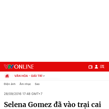
VĂN HÓA - GIẢI TRÍ
Chính trị
Điện ảnh
Âm nhạc
Sao
Xã hội
28/09/2016 17:48 GMT+7
Pháp luật
Chuyên mục
Kinh tế
Selena Gomez đã vào trại cai
Thể thao