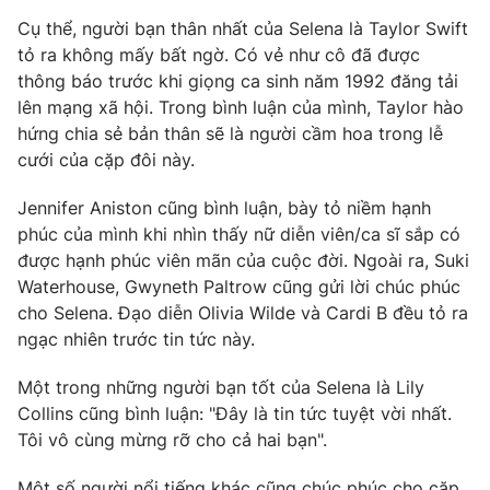
Phim VTV
Giải trí
Cụ thể, người bạn thân nhất của Selena là Taylor Swift
Hậu trường
tỏ ra không mấy bất ngờ. Có vẻ như cô đã được
Điện ảnh
thông báo trước khi giọng ca sinh năm 1992 đăng tải
Đời sống
Nhân vật
lên mạng xã hội. Trong bình luận của mình, Taylor hào
Âm nhạc
Du lịch
hứng chia sẻ bản thân sẽ là người cầm hoa trong lễ
Khán giả
Giáo dục
Sao
cưới của cặp đôi này.
Làm đẹp
Giải sao mai
Tuyển sinh
Jennifer Aniston cũng bình luận, bày tỏ niềm hạnh
Công nghệ
Chất lượng cuộc sống
phúc của mình khi nhìn thấy nữ diễn viên/ca sĩ sắp có
Học trực tuyến
Hitech Công nghệ tương lai
được hạnh phúc viên mãn của cuộc đời. Ngoài ra, Suki
Giao lưu trực tuyến
Waterhouse, Gwyneth Paltrow cũng gửi lời chúc phúc
Sản phẩm
cho Selena. Đạo diễn Olivia Wilde và Cardi B đều tỏ ra
ngạc nhiên trước tin tức này.
Lịch phát sóng
Thị trường
Một trong những người bạn tốt của Selena là Lily
Tư vấn
Collins cũng bình luận: "Đây là tin tức tuyệt vời nhất.
Chuyên mục khác
Tôi vô cùng mừng rỡ cho cả hai bạn".
Emagazine
Podcast
Một số người nổi tiếng khác cũng chúc phúc cho cặp