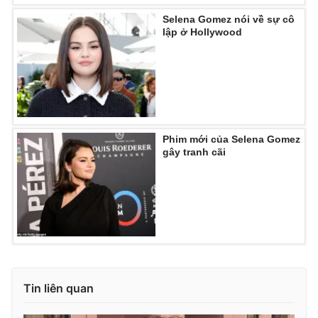
Selena Gomez nói về sự cô
lập ở Hollywood
THỜI BÁO VTV
Theo dõi báo trên
Phim mới của Selena Gomez
gây tranh cãi
Cơ quan chủ quản:
Đài Truyền hình Việt Nam
Cơ quan báo chí:
Thời báo VTV
Giấy phép hoạt động báo in và báo điện tử số 483/GP-BTTTT
cấp ngày 29/12/2023
Tổng Biên tập:
Vũ Thanh Thủy
Phó Tổng Biên tập:
Nguyễn Thị Mỹ Hạnh, Phạm Quốc Thắng,
Nguyễn Trọng Ninh
Tin liên quan
Tổng đài VTV:
024.38 355 931 - 024.38 355 932