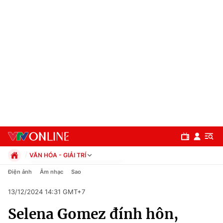
VĂN HÓA - GIẢI TRÍ
Chính trị
Điện ảnh
Âm nhạc
Sao
Xã hội
13/12/2024 14:31 GMT+7
Pháp luật
Chuyên mục
Kinh tế
Selena Gomez đính hôn,
Thể thao