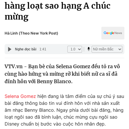
Chính trị
hàng loạt sao hạng A chúc
Truyền hình
mừng
Văn hóa - Giải trí
Xã hội
Y tế
Đời sống
Hà Linh (Theo New York Post)
Pháp luật
Công nghệ
Giáo dục
Nghe đọc bài
1:41
Y tế
VTV.vn - Bạn bè của Selena Gomez đều tỏ ra vô
Thế giới
cùng hào hứng và mừng rỡ khi biết nữ ca sĩ đã
Tin tức
đính hôn với Benny Blanco.
Kinh tế
Thế giới đó đây
Selena Gomez
hiện đang là tâm điểm của sự chú ý sau
Tài chính
Dữ liệu và đời sống
bài đăng thông báo tin vui đính hôn với nhà sản xuất
Câu chuyện quốc tế
Thị trường
âm nhạc Benny Blanco. Ngay phía dưới bài đăng, hàng
loạt ngôi sao đã bình luận, chúc mừng cựu ngôi sao
Truyền hình
Góc doanh nghiệp
Disney chuẩn bị bước vào cuộc hôn nhân đẹp.