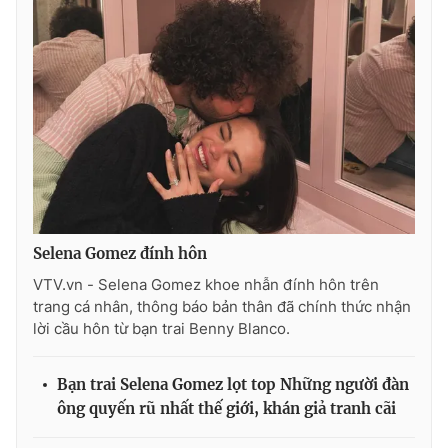
Ðiện thoại Thời báo VTV:
024.66 897 897
Email:
toasoan@vtv.vn
Liên hệ quảng cáo:
024-7300.7108
Selena Gomez đính hôn
VTV.vn - Selena Gomez khoe nhẫn đính hôn trên
trang cá nhân, thông báo bản thân đã chính thức nhận
lời cầu hôn từ bạn trai Benny Blanco.
® Cấm sao chép dưới mọi hình thức nếu không có sự chấp
thuận bằng văn bản. Ghi rõ nguồn VTV.vn khi phát hành lại
Bạn trai Selena Gomez lọt top Những người đàn
thông tin từ website này.
ông quyến rũ nhất thế giới, khán giả tranh cãi