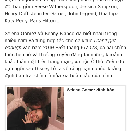
đôi bao gồm Reese Witherspoon, Jessica Simpson,
Photo
Infographic
Hilary Duff, Jennifer Garner, John Legend, Dua Lipa,
Katy Perry, Paris Hilton...
Video
Shorts video
Selena Gomez và Benny Blanco đã biết nhau trong
nhiều năm và từng hợp tác cho ca khúc
I can't get
VTV Money
VTV Thể thao
enough
vào năm 2019. Đến tháng 6/2023, cả hai chính
thức hẹn hò và thường xuyên đăng tải những khoảnh
VTV Sức khoẻ
Bất động sản
khắc thân mật trên trang mạng xã hội. Ở thời điểm đó,
cựu ngôi sao Disney tỏ ra vô cùng hạnh phúc, khẳng
định bạn trai chính là nửa kia hoàn hảo của mình.
Thị trường 24h
Tấm lòng Việt
Selena Gomez đính hôn
VTV4
Vươn mình bằng AI
VTV9
VTV8
Liên hệ tòa soạn
English