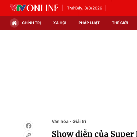
Thứ Bảy, 8/8/2026
CHÍNH TRỊ
XÃ HỘI
PHÁP LUẬT
THẾ GIỚI
Chính trị
Xã hội
Thế giới
Kinh tế
Tin tức
Tài chính
Thế giới đó đây
Thị trường
Câu chuyện quốc tế
Góc doanh nghiệp
Dữ liệu và đời sống
Văn hóa - Giải trí
Show diễn của Super 