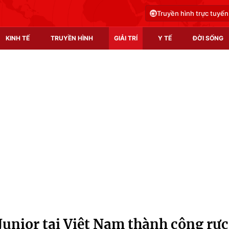
Truyền hình trực tuyến
KINH TẾ
TRUYỀN HÌNH
GIẢI TRÍ
Y TẾ
ĐỜI SỐNG
Pháp luật
Y tế
Truyền hình
Multimedia
Phim VTV
Video
Hậu trường
Shorts video
Nhân vật
Podcast
Khán giả
EMagazine
Giải sao mai
Photo
Junior tại Việt Nam thành công rực
Infographic