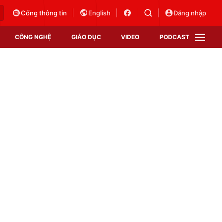
Cổng thông tin
English
Đăng nhập
CÔNG NGHỆ
GIÁO DỤC
VIDEO
PODCAST
VTV Money
VTV Thể thao
VTV Sức khoẻ
Bất động sản
Thị trường 24h
Tấm lòng Việt
Vươn mình bằng AI
VTV4
VTV8
VTV9
Lịch phát sóng
Giao lưu trực tuyến
Sự kiện