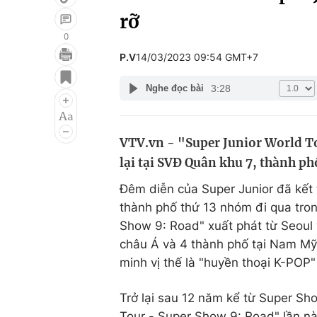
rỡ
0
P.V
14/03/2023 09:54 GMT+7
Giải trí
Đời sống
3:28
Nghe đọc bài
Điện ảnh
Du lịch
Âm nhạc
Làm đẹp
VTV.vn - "Super Junior World To
Sao
Chất lượng cuộc sốn
lại tại SVĐ Quân khu 7, thành p
Đêm diễn của Super Junior đã kết 
thành phố thứ 13 nhóm đi qua tron
Show 9: Road" xuất phát từ Seoul 
châu Á và 4 thành phố tại Nam Mỹ.
minh vị thế là "huyền thoại K-POP"
Trở lại sau 12 năm kể từ Super Sh
Tour - Super Show 9: Road" lần n