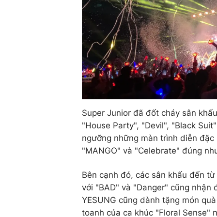
Super Junior đã đốt cháy sân khấu 
"House Party", "Devil", "Black Sui
ngưỡng những màn trình diễn đặc s
"MANGO" và "Celebrate" đúng như
Bên cạnh đó, các sân khấu đến từ 
với "BAD" và "Danger" cũng nhận 
YESUNG cũng dành tặng món quà đ
toanh của ca khúc "Floral Sense" 