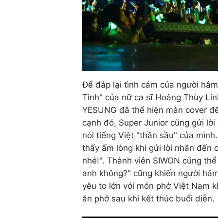
Để đáp lại tình cảm của người h
Tình" của nữ ca sĩ Hoàng Thùy Lin
YESUNG đã thể hiện màn cover đến
cạnh đó, Super Junior cũng gửi lời
nói tiếng Việt "thần sầu" của mìn
thấy ấm lòng khi gửi lời nhắn đến 
nhé!". Thành viên SIWON cũng thể h
anh không?" cũng khiến người hâm
yêu to lớn với món phở Việt Nam kh
ăn phở sau khi kết thúc buổi diễn.