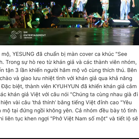
âm mộ, YESUNG đã chuẩn bị màn cover ca khúc "See
h. Trong sự hò reo từ khán giả và các thành viên nhóm,
 tận 3 lần khiến người hâm mộ vô cùng thích thú. Bên
 chào và giao lưu nhiệt tình với khán giả qua khả năng
h. Đặc biệt, thành viên KYUHYUN đã khiến khán giả cảm
các khán giả Việt với câu nói "Chúng ta cùng nhau già đi
iện vài câu ‘thả thính’ bằng tiếng Việt đỉnh cao "Yêu
 mộ tại đứng ngồi không yên. Cả nhóm đều bày tỏ tình
i liên tục khen ngợi "Phở Việt Nam số một" và tiết lộ sẽ