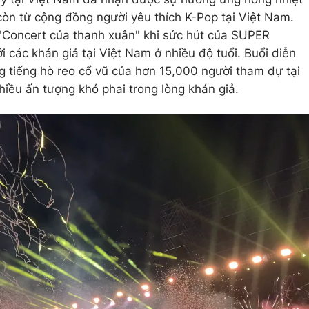
còn từ cộng đồng người yêu thích K-Pop tại Việt Nam.
"Concert của thanh xuân" khi sức hút của SUPER
 các khán giả tại Việt Nam ở nhiều độ tuổi. Buổi diễn
ng tiếng hò reo cổ vũ của hơn 15,000 người tham dự tại
hiều ấn tượng khó phai trong lòng khán giả.