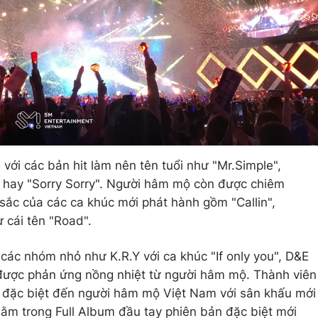
với các bản hit làm nên tên tuổi như "Mr.Simple",
t" hay "Sorry Sorry". Người hâm mộ còn được chiêm
ắc của các ca khúc mới phát hành gồm "Callin",
 cái tên "Road".
các nhóm nhỏ như K.R.Y với ca khúc "If only you", D&E
được phản ứng nồng nhiệt từ người hâm mộ. Thành viên
ặc biệt đến người hâm mộ Việt Nam với sân khấu mới
nằm trong Full Album đầu tay phiên bản đặc biệt mới