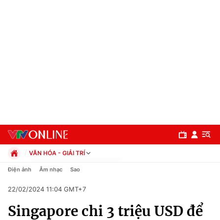
VĂN HÓA - GIẢI TRÍ
Chính trị
Điện ảnh
Âm nhạc
Sao
Xã hội
22/02/2024 11:04 GMT+7
Pháp luật
Chuyên mục
Kinh tế
Singapore chi 3 triệu USD để
Thể thao