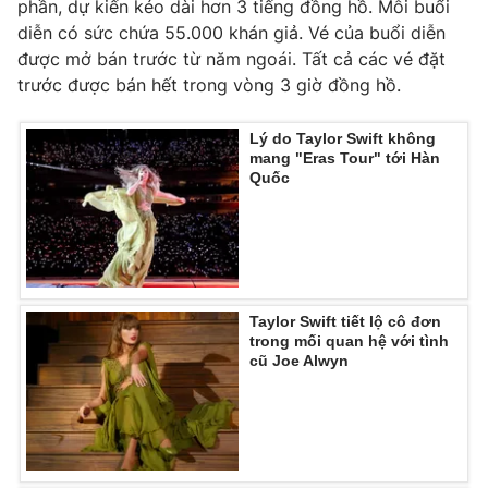
phần, dự kiến kéo dài hơn 3 tiếng đồng hồ. Mỗi buổi
Ðiện thoại Thời báo VTV:
024.66 897 897
diễn có sức chứa 55.000 khán giả. Vé của buổi diễn
Email:
toasoan@vtv.vn
được mở bán trước từ năm ngoái. Tất cả các vé đặt
Liên hệ quảng cáo:
024-7300.7108
trước được bán hết trong vòng 3 giờ đồng hồ.
Lý do Taylor Swift không
mang "Eras Tour" tới Hàn
Quốc
Taylor Swift tiết lộ cô đơn
trong mối quan hệ với tình
cũ Joe Alwyn
® Cấm sao chép dưới mọi hình thức nếu không có sự chấp
thuận bằng văn bản. Ghi rõ nguồn VTV.vn khi phát hành lại
thông tin từ website này.