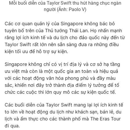
Mỗi buổi diễn của Taylor Swift thu hút hàng chục ngàn
Photo
Infographic
người (Ảnh: Paolo V)
Các cơ quan quản lý của Singapore không bác bỏ
Video
Shorts video
tuyên bố trên của Thủ tướng Thái Lan. Họ nhấn mạnh
rằng lợi ích kinh tế và du lịch cho đảo quốc này đến từ
VTV Money
VTV Thể thao
Taylor Swift rất lớn nên sẵn sàng đưa ra những điều
kiện tối ưu để hỗ trợ sự kiện.
VTV Sức khoẻ
Bất động sản
Singapore không chỉ có vị trí địa lý và cơ sở hạ tầng
ưu việt mà còn là một quốc gia an toàn và hiệu quả
Thị trường 24h
Tấm lòng Việt
với các hoạt động văn hóa phong phú và đầy màu
sắc, khiến nơi đây trở thành địa điểm lý tưởng để tổ
chức các cuộc thi lớn quy mô các sự kiện quốc tế.
VTV4
Vươn mình bằng AI
Các buổi diễn của Taylor Swift mang lại lợi ích kinh tế
VTV9
VTV8
to lớn về hoạt động du lịch như khách sạn, bán lẻ, du
lịch và ẩm thực cho các thành phố mà The Eras Tour
đi qua.
Liên hệ tòa soạn
English