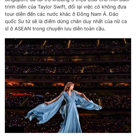
Phim VTV
Giải trí
trình diễn của Taylor Swift, đổi lại việc cô không đưa
Hậu trường
tour diễn đến các nước khác ở Đông Nam Á. Đảo
Điện ảnh
quốc Sư tử sẽ là điểm dừng chân duy nhất của nữ ca
Đời sống
Nhân vật
sĩ ở ASEAN trong chuyến lưu diễn toàn cầu.
Âm nhạc
Du lịch
Khán giả
Giáo dục
Sao
Làm đẹp
Giải sao mai
Tuyển sinh
Công nghệ
Chất lượng cuộc sống
Học trực tuyến
Hitech Công nghệ tương lai
Giao lưu trực tuyến
Sản phẩm
Lịch phát sóng
Thị trường
Tư vấn
Chuyên mục khác
Emagazine
Podcast