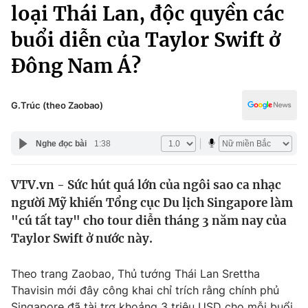
Chính trị
loại Thái Lan, độc quyền các
Truyền hình
buổi diễn của Taylor Swift ở
Văn hóa - Giải trí
Xã hội
Y tế
Đông Nam Á?
Đời sống
Pháp luật
Công nghệ
Giáo dục
G.Trúc (theo Zaobao)
Y tế
Nghe đọc bài
1:38
Thế giới
VTV.vn - Sức hút quá lớn của ngôi sao ca nhạc
Tin tức
người Mỹ khiến Tổng cục Du lịch Singapore làm
Kinh tế
Thế giới đó đây
"cú tất tay" cho tour diễn tháng 3 năm nay của
Tài chính
Taylor Swift ở nước này.
Dữ liệu và đời sống
Câu chuyện quốc tế
Thị trường
Theo trang Zaobao, Thủ tướng Thái Lan Srettha
Truyền hình
Góc doanh nghiệp
Thavisin mới đây công khai chỉ trích rằng chính phủ
Singapore đã tài trợ khoảng 3 triệu USD cho mỗi buổi