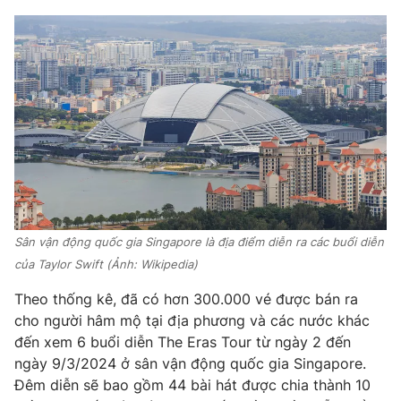
THỜI BÁO VTV
Theo dõi báo trên
Cơ quan chủ quản:
Đài Truyền hình Việt Nam
Sân vận động quốc gia Singapore là địa điểm diễn ra các buổi diễn
Cơ quan báo chí:
Thời báo VTV
của Taylor Swift (Ảnh: Wikipedia)
Giấy phép hoạt động báo in và báo điện tử số 483/GP-BTTTT
cấp ngày 29/12/2023
Theo thống kê, đã có hơn 300.000 vé được bán ra
Tổng Biên tập:
Vũ Thanh Thủy
cho người hâm mộ tại địa phương và các nước khác
đến xem 6 buổi diễn The Eras Tour từ ngày 2 đến
Phó Tổng Biên tập:
Nguyễn Thị Mỹ Hạnh, Phạm Quốc Thắng,
Nguyễn Trọng Ninh
ngày 9/3/2024 ở sân vận động quốc gia Singapore.
Đêm diễn sẽ bao gồm 44 bài hát được chia thành 10
Tổng đài VTV:
024.38 355 931 - 024.38 355 932