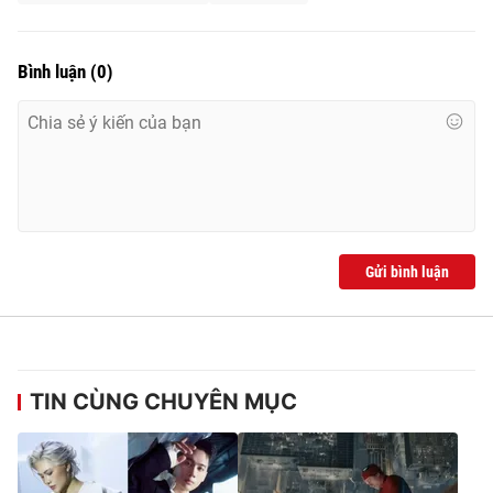
Bình luận
(
0
)
Gửi bình luận
TIN CÙNG CHUYÊN MỤC