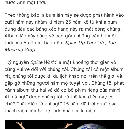
Phim VTV
nước Anh một thời.
Giải trí
Hậu trường
Theo thông báo, album lần này sẽ được phát hành vào
Điện ảnh
cuối năm nay nhằm kỉ niệm 25 năm kể từ khi album
Đời sống
Nhân vật
đứng đầu các bảng xếp hạng này ra mắt công chúng.
Âm nhạc
Du lịch
Album lần này cũng sẽ bao gồm những bản hit một
Khán giả
Giáo dục
Sao
thời của 5 cô gái, bao gồm
Spice Up Your Life, Too
Làm đẹp
Giải sao mai
Much
và
Stop.
Tuyển sinh
Công nghệ
Chất lượng cuộc sống
"Kỷ nguyên
Spice World
là một khoảng thời gian vô
Học trực tuyến
Hitech Công nghệ tương lai
cùng vui vẻ đối với chúng tôi. Chúng tôi có một album
Giao lưu trực tuyến
hit, chúng tôi được đi du lịch khắp nơi trên thế giới và
Sản phẩm
gặp gỡ những người hâm mộ tuyệt vời. Chúng tôi phát
Lịch phát sóng
hành album thứ hai và đã có bộ phim riêng của mình!
Thị trường
Ai mà nghĩ được chúng tôi có thể làm điều này cơ
Tư vấn
chứ? Thật điên rồ khi nghĩ 25 năm đã trôi qua", các
thành viên của Spice Girls nhắc lại kỉ niệm.
Chuyên mục khác
Emagazine
Podcast