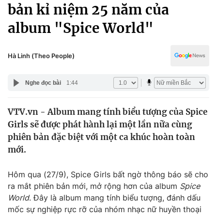
Chính trị
bản kỉ niệm 25 năm của
Truyền hình
album "Spice World"
Văn hóa - Giải trí
Xã hội
Y tế
Đời sống
Hà Linh (Theo People)
Pháp luật
Công nghệ
Giáo dục
Nghe đọc bài
1:44
Y tế
VTV.vn - Album mang tính biểu tượng của Spice
Thế giới
Girls sẽ được phát hành lại một lần nữa cùng
Tin tức
phiên bản đặc biệt với một ca khúc hoàn toàn
Kinh tế
mới.
Thế giới đó đây
Tài chính
Dữ liệu và đời sống
Câu chuyện quốc tế
Hôm qua (27/9), Spice Girls bất ngờ thông báo sẽ cho
Thị trường
ra mắt phiên bản mới, mở rộng hơn của album
Spice
World
. Đây là album mang tính biểu tượng, đánh dấu
Truyền hình
Góc doanh nghiệp
mốc sự nghiệp rực rỡ của nhóm nhạc nữ huyền thoại