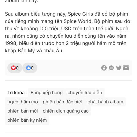
album lần này.
Sau album biểu tượng này, Spice Girls đã có bộ phim
của riêng mình mang tên Spice World. Bộ phim sau đó
thu về khoảng 100 triệu USD trên toàn thế giới. Ngoài
THỜI BÁO VTV
ra, nhóm cũng có chuyến lưu diễn cùng tên vào năm
1998, biểu diễn trước hơn 2 triệu người hâm mộ trên
khắp Bắc Mỹ và châu Âu.
Theo dõi báo trên
0
0
Cơ quan chủ quản:
Đài Truyền hình Việt Nam
Cơ quan báo chí:
Thời báo VTV
Từ khóa:
Bảng xếp hạng
chuyến lưu diễn
Giấy phép hoạt động báo in và báo điện tử số 483/GP-BTTTT
cấp ngày 29/12/2023
người hâm mộ
phiên bản đặc biệt
phát hành album
Tổng Biên tập:
Vũ Thanh Thủy
phiên bản mới
chiến dịch quảng cáo
Phó Tổng Biên tập:
Nguyễn Thị Mỹ Hạnh, Phạm Quốc Thắng,
phiên bản kỷ niệm
Nguyễn Trọng Ninh
Tổng đài VTV:
024.38 355 931 - 024.38 355 932