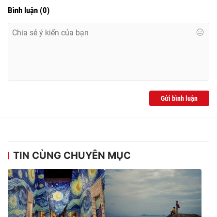
Ðiện thoại Thời báo VTV:
024.66 897 897
Bình luận
(
0
)
Email:
toasoan@vtv.vn
Liên hệ quảng cáo:
024-7300.7108
Gửi bình luận
TIN CÙNG CHUYÊN MỤC
® Cấm sao chép dưới mọi hình thức nếu không có sự chấp
thuận bằng văn bản. Ghi rõ nguồn VTV.vn khi phát hành lại
thông tin từ website này.