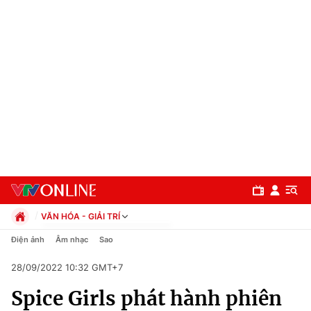
VĂN HÓA - GIẢI TRÍ
Chính trị
Điện ảnh
Âm nhạc
Sao
Xã hội
28/09/2022 10:32 GMT+7
Pháp luật
Chuyên mục
Kinh tế
Spice Girls phát hành phiên
Thể thao