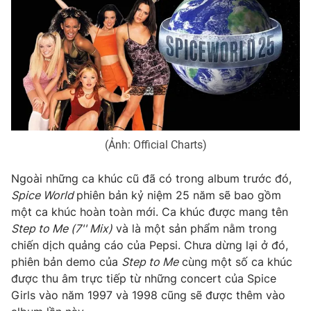
Photo
Infographic
Video
Shorts video
VTV Money
VTV Thể thao
VTV Sức khoẻ
Bất động sản
(Ảnh: Official Charts)
Ngoài những ca khúc cũ đã có trong album trước đó,
Thị trường 24h
Tấm lòng Việt
Spice World
phiên bản kỷ niệm 25 năm sẽ bao gồm
một ca khúc hoàn toàn mới. Ca khúc được mang tên
VTV4
Vươn mình bằng AI
Step to Me (7'' Mix)
và là một sản phẩm nằm trong
chiến dịch quảng cáo của Pepsi. Chưa dừng lại ở đó,
phiên bản demo của
Step to Me
cùng một số ca khúc
VTV9
VTV8
được thu âm trực tiếp từ những concert của Spice
Girls vào năm 1997 và 1998 cũng sẽ được thêm vào
Liên hệ tòa soạn
English