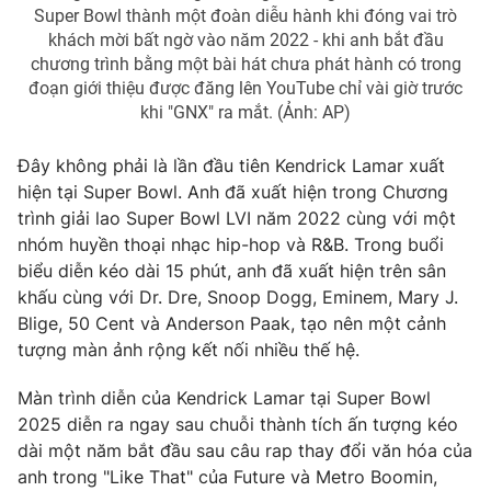
Super Bowl thành một đoàn diễu hành khi đóng vai trò
khách mời bất ngờ vào năm 2022 - khi anh bắt đầu
chương trình bằng một bài hát chưa phát hành có trong
đoạn giới thiệu được đăng lên YouTube chỉ vài giờ trước
khi "GNX" ra mắt. (Ảnh: AP)
Đây không phải là lần đầu tiên Kendrick Lamar xuất
hiện tại Super Bowl. Anh đã xuất hiện trong Chương
trình giải lao Super Bowl LVI năm 2022 cùng với một
nhóm huyền thoại nhạc hip-hop và R&B. Trong buổi
biểu diễn kéo dài 15 phút, anh đã xuất hiện trên sân
khấu cùng với Dr. Dre, Snoop Dogg, Eminem, Mary J.
Blige, 50 Cent và Anderson Paak, tạo nên một cảnh
tượng màn ảnh rộng kết nối nhiều thế hệ.
Màn trình diễn của Kendrick Lamar tại Super Bowl
2025 diễn ra ngay sau chuỗi thành tích ấn tượng kéo
dài một năm bắt đầu sau câu rap thay đổi văn hóa của
anh trong "Like That" của Future và Metro Boomin,