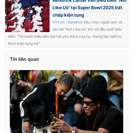
Kendrick Lamar vẫn biểu diễn "Not
Like Us" tại Super Bowl 2025 bất
chấp kiện tụng
VTV.vn - Kendrick trêu chọc người xem về
bài hát "Not Like Us" khi mở đầu buổi biểu
diễn: "Tôi muốn biểu diễn bài hát yêu thích của họ, nhưng bạn biết họ
thích kiện tụng mà".
Tin liên quan