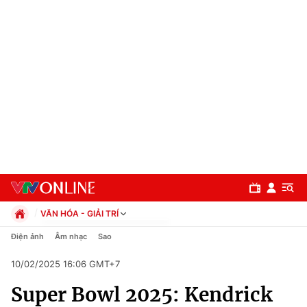
VĂN HÓA - GIẢI TRÍ
Chính trị
Điện ảnh
Âm nhạc
Sao
Xã hội
10/02/2025 16:06 GMT+7
Pháp luật
Chuyên mục
Kinh tế
Super Bowl 2025: Kendrick
Thể thao