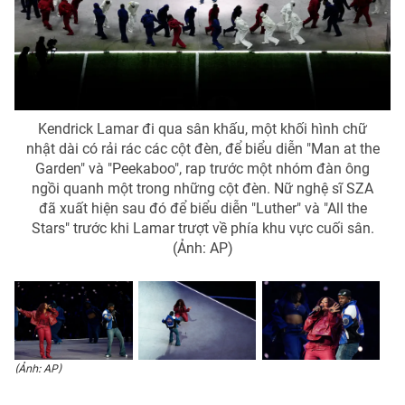
THỜI BÁO VTV
Kendrick Lamar đi qua sân khấu, một khối hình chữ
Theo dõi báo trên
nhật dài có rải rác các cột đèn, để biểu diễn "Man at the
Garden" và "Peekaboo", rap trước một nhóm đàn ông
ngồi quanh một trong những cột đèn. Nữ nghệ sĩ SZA
Cơ quan chủ quản:
Đài Truyền hình Việt Nam
đã xuất hiện sau đó để biểu diễn "Luther" và "All the
Cơ quan báo chí:
Thời báo VTV
Stars" trước khi Lamar trượt về phía khu vực cuối sân.
Giấy phép hoạt động báo in và báo điện tử số 483/GP-BTTTT
(Ảnh: AP)
cấp ngày 29/12/2023
Tổng Biên tập:
Vũ Thanh Thủy
Phó Tổng Biên tập:
Nguyễn Thị Mỹ Hạnh, Phạm Quốc Thắng,
Nguyễn Trọng Ninh
Tổng đài VTV:
024.38 355 931 - 024.38 355 932
(Ảnh: AP)
Ðiện thoại Thời báo VTV:
024.66 897 897