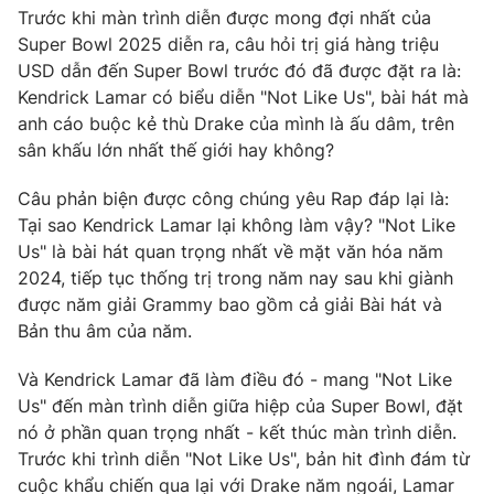
Email:
toasoan@vtv.vn
Trước khi màn trình diễn được mong đợi nhất của
Liên hệ quảng cáo:
024-7300.7108
Super Bowl 2025 diễn ra, câu hỏi trị giá hàng triệu
USD dẫn đến Super Bowl trước đó đã được đặt ra là:
Kendrick Lamar có biểu diễn "Not Like Us", bài hát mà
anh cáo buộc kẻ thù Drake của mình là ấu dâm, trên
sân khấu lớn nhất thế giới hay không?
Câu phản biện được công chúng yêu Rap đáp lại là:
Tại sao Kendrick Lamar lại không làm vậy? "Not Like
Us" là bài hát quan trọng nhất về mặt văn hóa năm
2024, tiếp tục thống trị trong năm nay sau khi giành
được năm giải Grammy bao gồm cả giải Bài hát và
Bản thu âm của năm.
® Cấm sao chép dưới mọi hình thức nếu không có sự chấp
thuận bằng văn bản. Ghi rõ nguồn VTV.vn khi phát hành lại
Và Kendrick Lamar đã làm điều đó - mang "Not Like
thông tin từ website này.
Us" đến màn trình diễn giữa hiệp của Super Bowl, đặt
nó ở phần quan trọng nhất - kết thúc màn trình diễn.
Trước khi trình diễn "Not Like Us", bản hit đình đám từ
cuộc khẩu chiến qua lại với Drake năm ngoái, Lamar