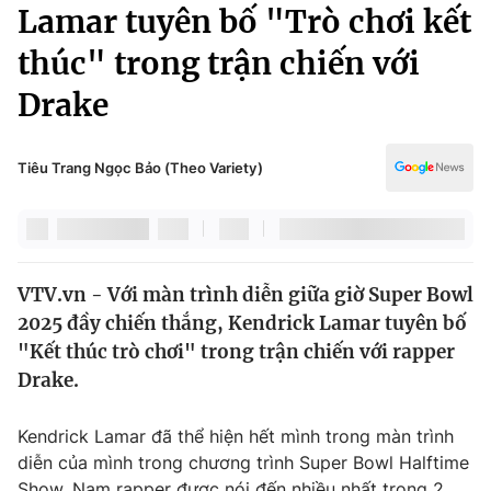
Chính trị
Lamar tuyên bố "Trò chơi kết
Truyền hình
thúc" trong trận chiến với
Văn hóa - Giải trí
Xã hội
Y tế
Drake
Đời sống
Pháp luật
Công nghệ
Giáo dục
Tiêu Trang Ngọc Bảo (Theo Variety)
Y tế
Thế giới
VTV.vn - Với màn trình diễn giữa giờ Super Bowl
Tin tức
2025 đầy chiến thắng, Kendrick Lamar tuyên bố
Kinh tế
Thế giới đó đây
"Kết thúc trò chơi" trong trận chiến với rapper
Tài chính
Drake.
Dữ liệu và đời sống
Câu chuyện quốc tế
Thị trường
Kendrick Lamar đã thể hiện hết mình trong màn trình
Truyền hình
Góc doanh nghiệp
diễn của mình trong chương trình Super Bowl Halftime
Show. Nam rapper được nói đến nhiều nhất trong 2