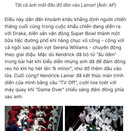
Tất cả ánh mắt đều đổ dồn vào Lamar! (Ảnh: AP)
Điều này dẫn đến khoảnh khắc khẳng định người chiến
thắng cuối cùng trong cuộc khẩu chiến đang diễn ra
với Drake, biến sân vận động Super Bowl thành một
bữa tiệc đường phố khi hàng chục vũ công - cộng với
cả ngôi sao quần vợt Serena Williams - chuyển động
theo giai điệu. Mặc dù Kendrick đã bỏ từ "ấu dâm"
trong bài hát khi biểu diễn nhưng anh đã để đám đông
reo hò khi họ hét lên “A minor", như đổ thêm dầu vào
lửa. Cuối cùng? Kendrick Lamar đã kết thúc màn trình
diễn của mình bằng câu "TV Off", cười toe toét với
máy quay khi "Game Over" chiếu sáng đám đông phía
sau anh.