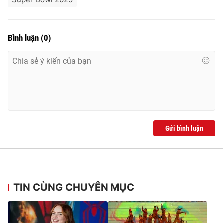
Bình luận
(
0
)
Gửi bình luận
TIN CÙNG CHUYÊN MỤC