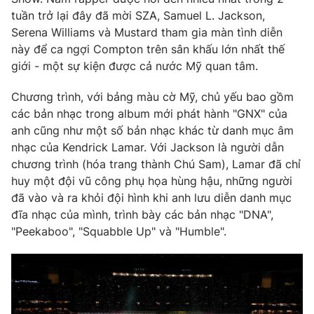
Phim VTV
Giải trí
tuần trở lại đây đã mời SZA, Samuel L. Jackson,
Hậu trường
Serena Williams và Mustard tham gia màn tình diễn
Điện ảnh
này để ca ngợi Compton trên sân khấu lớn nhất thế
Đời sống
Nhân vật
giới - một sự kiện được cả nước Mỹ quan tâm.
Âm nhạc
Du lịch
Khán giả
Giáo dục
Chương trình, với bảng màu cờ Mỹ, chủ yếu bao gồm
Sao
Làm đẹp
các bản nhạc trong album mới phát hành "GNX" của
Giải sao mai
Tuyển sinh
anh cũng như một số bản nhạc khác từ danh mục âm
Công nghệ
Chất lượng cuộc sống
nhạc của Kendrick Lamar. Với Jackson là người dẫn
Học trực tuyến
chương trình (hóa trang thành Chú Sam), Lamar đã chỉ
Hitech Công nghệ tương lai
Giao lưu trực tuyến
huy một đội vũ công phụ họa hùng hậu, những người
Sản phẩm
đã vào và ra khỏi đội hình khi anh lưu diễn danh mục
đĩa nhạc của mình, trình bày các bản nhạc "DNA",
Lịch phát sóng
Thị trường
"Peekaboo", "Squabble Up" và "Humble".
Tư vấn
Chuyên mục khác
Emagazine
Podcast