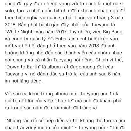
Phim VTV
cũng đã gây được tiếng vang với tư cách là một ca sĩ
Giải trí
solo, tạo ra nhiều bản hit cho đến khi anh nhập ngũ để
Hậu trường
thực hiện nghĩa vụ quân sự bắt buộc vào tháng 3 năm
Điện ảnh
Đời sống
2018. Bản phát hành gần đây nhất của Taeyang là
Nhân vật
Âm nhạc
"White Night" vào năm 2017. Tuy nhiên, việc Big Bang
Du lịch
Khán giả
và công ty quản lý YG Entertainment bị lôi kéo vào
Giáo dục
Sao
một vụ bê bối đáng hổ thẹn vào năm 2018 đã ảnh
Làm đẹp
Giải sao mai
Tuyển sinh
hưởng không nhỏ đến các thành viên của nhóm nhạc
Công nghệ
Chất lượng cuộc sống
nói chung và cá nhân Taeyang nói riêng. Chính vì thế,
Học trực tuyến
"Down to Earth" là album rất được mong đợi của
Hitech Công nghệ tương lai
Taeyang vì nó đánh dấu sự trở lại của anh sau 6 năm
Giao lưu trực tuyến
im hơi lặng tiếng.
Sản phẩm
Lịch phát sóng
Thị trường
Với sáu ca khúc trong album mới, Taeyang nói đó là
giá trị cốt lõi của việc "thực tế" mà anh đã khám phá
Tư vấn
ra trong sáu năm đen tối mình đã trải qua.
Chuyên mục khác
"Những rắc rối cứ tiếp diễn và tôi không thể tạo ra âm
Emagazine
Podcast
nhạc trái với ý muốn của mình" - Taeyang nói - "Tôi đã