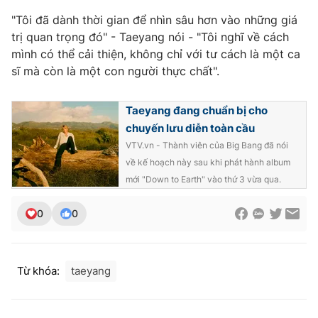
"Tôi đã dành thời gian để nhìn sâu hơn vào những giá
trị quan trọng đó" - Taeyang nói - "Tôi nghĩ về cách
mình có thể cải thiện, không chỉ với tư cách là một ca
THỜI BÁO VTV
sĩ mà còn là một con người thực chất".
Taeyang đang chuẩn bị cho
chuyến lưu diễn toàn cầu
Theo dõi báo trên
VTV.vn - Thành viên của Big Bang đã nói
về kế hoạch này sau khi phát hành album
Cơ quan chủ quản:
Đài Truyền hình Việt Nam
mới "Down to Earth" vào thứ 3 vừa qua.
Cơ quan báo chí:
Thời báo VTV
0
0
Giấy phép hoạt động báo in và báo điện tử số 483/GP-BTTTT
cấp ngày 29/12/2023
Tổng Biên tập:
Vũ Thanh Thủy
Từ khóa:
taeyang
Phó Tổng Biên tập:
Nguyễn Thị Mỹ Hạnh, Phạm Quốc Thắng,
Nguyễn Trọng Ninh
Tổng đài VTV:
024.38 355 931 - 024.38 355 932