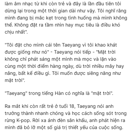
làm âm nhạc từ khi còn trẻ và đây là lần đầu tiên tôi
Photo
Infographic
dừng lại trong một thời gian dài như vậy. Tôi nghĩ rằng
mình đang bị mắc kẹt trong tình huống mà mình không
thể. Không đặt ra tầm nhìn hay mục tiêu là điều khó
Video
Shorts video
chịu nhất".
VTV Money
VTV Thể thao
"Tôi đặt cho mình cái tên Taeyang vì tôi khao khát
được giống như nó" - Taeyang nói tiếp - "Mặt trời
không chỉ phát sáng một mình mà mọc và lặn vào
VTV Sức khoẻ
Bất động sản
cùng một thời điểm hàng ngày, dù trời nhiều mây hay
nắng, bất kể điều gì. Tôi muốn được siêng năng như
Thị trường 24h
Tấm lòng Việt
mặt trời".
"Taeyang" trong tiếng Hàn có nghĩa là "mặt trời".
VTV4
Vươn mình bằng AI
Ra mắt khi còn rất trẻ ở tuổi 18, Taeyang nói anh
VTV9
VTV8
trưởng thành nhanh chóng và học cách sống sót trong
rừng K-pop. Rời xa ánh đèn sân khấu, anh phát hiện ra
mình đã bỏ lỡ một số giá trị thiết yếu của cuộc sống.
Liên hệ tòa soạn
English