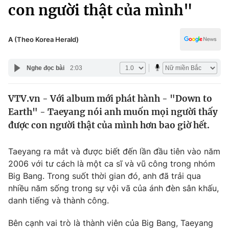
Chính trị
con người thật của mình"
Truyền hình
Văn hóa - Giải trí
Xã hội
Y tế
A (Theo Korea Herald)
Đời sống
Pháp luật
Công nghệ
Nghe đọc bài
2:03
Giáo dục
Y tế
VTV.vn - Với album mới phát hành - "Down to
Earth" - Taeyang nói anh muốn mọi người thấy
Thế giới
được con người thật của mình hơn bao giờ hết.
Tin tức
Kinh tế
Taeyang ra mắt và được biết đến lần đầu tiên vào năm
Thế giới đó đây
2006 với tư cách là một ca sĩ và vũ công trong nhóm
Tài chính
Big Bang. Trong suốt thời gian đó, anh đã trải qua
Dữ liệu và đời sống
Câu chuyện quốc tế
nhiều năm sống trong sự vội vã của ánh đèn sân khấu,
Thị trường
danh tiếng và thành công.
Truyền hình
Góc doanh nghiệp
Bên cạnh vai trò là thành viên của Big Bang, Taeyang