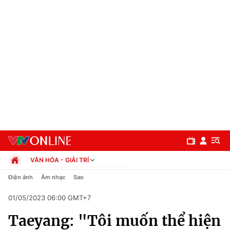
VĂN HÓA - GIẢI TRÍ
Chính trị
Điện ảnh
Âm nhạc
Sao
Xã hội
01/05/2023 06:00 GMT+7
Pháp luật
Chuyên mục
Kinh tế
Taeyang: "Tôi muốn thể hiện
Thể thao