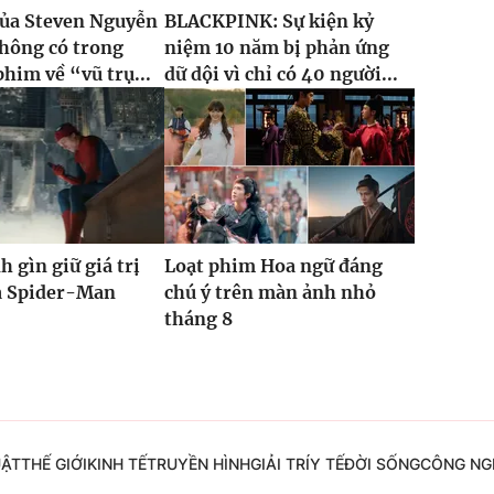
của Steven Nguyễn
BLACKPINK: Sự kiện kỷ
hông có trong
niệm 10 năm bị phản ứng
phim về “vũ trụ...
dữ dội vì chỉ có 40 người...
h gìn giữ giá trị
Loạt phim Hoa ngữ đáng
ủa Spider-Man
chú ý trên màn ảnh nhỏ
tháng 8
UẬT
THẾ GIỚI
KINH TẾ
TRUYỀN HÌNH
GIẢI TRÍ
Y TẾ
ĐỜI SỐNG
CÔNG NG