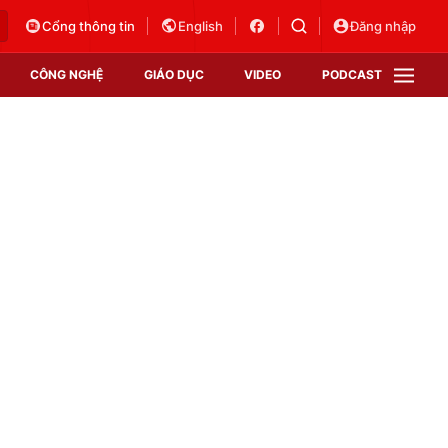
Cổng thông tin
English
Đăng nhập
CÔNG NGHỆ
GIÁO DỤC
VIDEO
PODCAST
VTV Money
VTV Thể thao
VTV Sức khoẻ
Bất động sản
Thị trường 24h
Tấm lòng Việt
Vươn mình bằng AI
VTV4
VTV8
VTV9
Lịch phát sóng
Giao lưu trực tuyến
Sự kiện