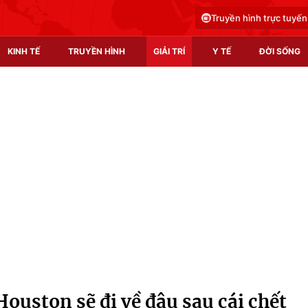
Truyền hình trực tuyến
KINH TẾ
TRUYỀN HÌNH
GIẢI TRÍ
Y TẾ
ĐỜI SỐNG
Pháp luật
Y tế
Truyền hình
Multimedia
Phim VTV
Video
Hậu trường
Shorts video
Nhân vật
Podcast
Khán giả
EMagazine
Giải sao mai
Photo
ouston sẽ đi về đâu sau cái chết
Infographic