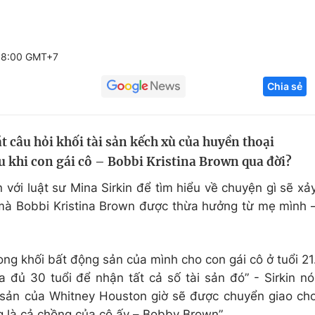
Góc ảnh
08:00 GMT+7
Giáo dục
Công nghệ
Chia sẻ
Tuyển sinh
Hitech Công ng
Học trực tuyến
Sản phẩm
 câu hỏi khối tài sản kếch xù của huyền thoại
g
Thị trường
u khi con gái cô – Bobbi Kristina Brown qua đời?
Tư vấn
với luật sư Mina Sirkin để tìm hiểu về chuyện gì sẽ xả
 mà Bobbi Kristina Brown được thừa hưởng từ mẹ mình 
ng khối bất động sản của mình cho con gái cô ở tuổi 21
 đủ 30 tuổi để nhận tất cả số tài sản đó” - Sirkin nó
 sản của Whitney Houston giờ sẽ được chuyển giao ch
 là cả chồng của cô ấy – Bobby Brown”.