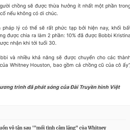
 người chồng sẽ được thừa hưởng ít nhất một phần tron
cố nếu không có di chúc.
 pháp lý có thể sẽ rất phức tạp bởi hiện nay, khối bấ
g được chia ra làm 2 phần: 10% đã được Bobbi Kristin
ợc nhận khi tới tuổi 30.
bbi và nhiều khả năng sẽ được chuyển cho các thàn
c của Whitney Houston, bao gồm cả chồng cũ của cô ấy”
hương trình đã phát sóng của Đài Truyền hình Việt
uồn vô tận sau '"mối tình câm lặng" của Whitney