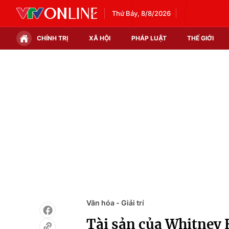
Thứ Bảy, 8/8/2026
CHÍNH TRỊ
XÃ HỘI
PHÁP LUẬT
THẾ GIỚI
Chính trị
Xã hội
Thế giới
Kinh tế
Tin tức
Tài chính
Thế giới đó đây
Thị trường
Câu chuyện quốc tế
Góc doanh nghiệp
Dữ liệu và đời sống
Văn hóa - Giải trí
Tài sản của Whitney H