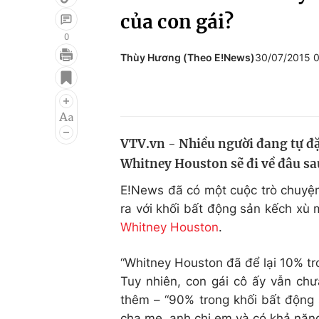
của con gái?
0
Thùy Hương (Theo E!News)
30/07/2015 
Giải trí
Đời sống
Điện ảnh
Du lịch
Âm nhạc
Làm đẹp
VTV.vn - Nhiều người đang tự đặt
Sao
Chất lượng cuộc sốn
Whitney Houston sẽ đi về đâu sa
E!News đã có một cuộc trò chuyện 
ra với khối bất động sản kếch xù
Whitney Houston
.
“Whitney Houston đã để lại 10% tro
Tuy nhiên, con gái cô ấy vẫn chưa
thêm – “90% trong khối bất động
cha mẹ, anh chị em và có khả năng