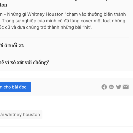
ton
n - Những gì Whitney Houston "chạm vào thường biến thành
. Trong sự nghiệp của mình cô đã từng cover một loạt những
úc cũ và đưa chúng trở thành những bài “hit”.
i ở tuổi 22
 vì xô xát với chồng?
im cho bài đọc
ái whitney houston