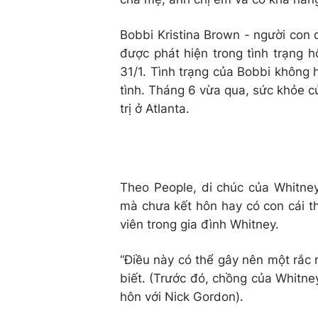
Bobbi Kristina Brown - người con
được phát hiện trong tình trạng 
31/1. Tình trạng của Bobbi không h
tình. Tháng 6 vừa qua, sức khỏe c
trị ở Atlanta.
Theo People, di chúc của Whitney
mà chưa kết hôn hay có con cái t
viên trong gia đình Whitney.
“Điều này có thể gây nên một rắc r
biết. (Trước đó, chồng của Whitn
hôn với Nick Gordon).