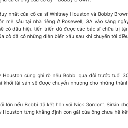
 duy nhất của cố ca sĩ Whitney Houston và Bobby Brow
hôn mê sâu tại nhà riêng ở Rosewell, GA vào sáng ngà
ề có dấu hiệu tiến triển dù được các bác sĩ chữa trị tậ
ủa cô đã có những diễn biến xấu sau khi chuyển tới điề
 Houston cũng ghi rõ nếu Bobbi qua đời trước tuổi 3
hì khối tài sản sẽ được chuyển nhượng cho những thàn
ối lớn nếu Bobbi đã kết hôn với Nick Gordon”, Sirkin ch
ey Houston từng khẳng định con gái của ông chưa hề kế