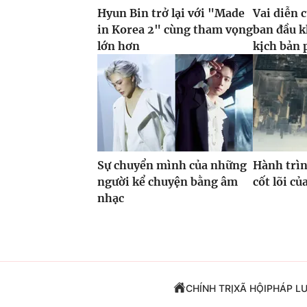
Hyun Bin trở lại với "Made
Vai diễn 
in Korea 2" cùng tham vọng
ban đầu k
lớn hơn
kịch bản 
Sự chuyển mình của những
Hành trìn
người kể chuyện bằng âm
cốt lõi c
nhạc
CHÍNH TRỊ
XÃ HỘI
PHÁP L