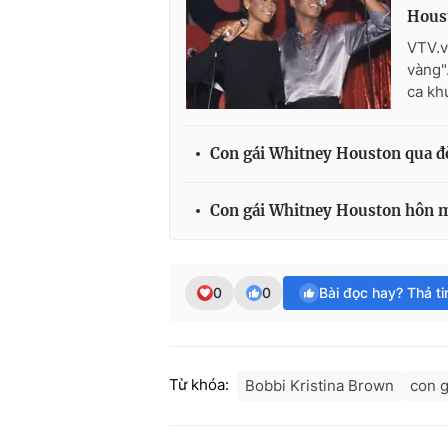
Hous
VTV.v
vàng"
ca kh
Con gái Whitney Houston qua đờ
Con gái Whitney Houston hôn mê
0
0
Bài đọc hay? Thả t
Từ khóa:
Bobbi Kristina Brown
con g