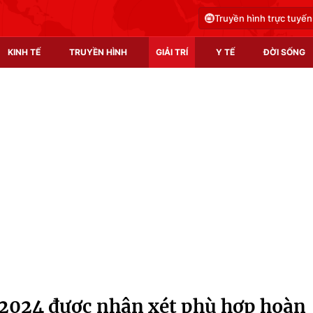
Truyền hình trực tuyến
KINH TẾ
TRUYỀN HÌNH
GIẢI TRÍ
Y TẾ
ĐỜI SỐNG
Pháp luật
Y tế
Truyền hình
Multimedia
Phim VTV
Video
Hậu trường
Shorts video
Nhân vật
Podcast
Khán giả
EMagazine
Giải sao mai
Photo
 2024 được nhận xét phù hợp hoàn
Infographic