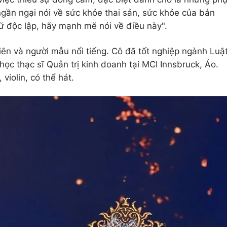
gần ngại nói về sức khỏe thai sản, sức khỏe của bản
ữ độc lập, hãy mạnh mẽ nói về điều này".
viên và người mẫu nổi tiếng. Cô đã tốt nghiệp ngành Luậ
 học thạc sĩ Quản trị kinh doanh tại MCI Innsbruck, Áo.
violin, có thể hát.