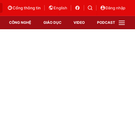
Cổng thông tin
English
Đăng nhập
CÔNG NGHỆ
GIÁO DỤC
VIDEO
PODCAST
VTV Money
VTV Thể thao
VTV Sức khoẻ
Bất động sản
Thị trường 24h
Tấm lòng Việt
Vươn mình bằng AI
VTV4
VTV8
VTV9
Lịch phát sóng
Giao lưu trực tuyến
Sự kiện