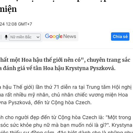
 miện
Góc ảnh
24 12:08 GMT+7
Giáo dục
Công nghệ
Chia sẻ
Tuyển sinh
Hitech Công ng
Học trực tuyến
Sản phẩm
chất một Hoa hậu thế giới nên có", chuyên trang sắc
g
Thị trường
a đánh giá về tân Hoa hậu Krystyna Pyszková.
Tư vấn
 hậu Thế giới) lần thứ 71 diễn ra tại Trung tâm Hội nghị
ua rất nhiều mỹ nhân, chủ nhân chiếc vương miện Hoa
tyna Pyszková, đến từ Cộng hòa Czech.
nh cho người đẹp đến từ Cộng hòa Czech là: "Một trong
sóc sức khỏe phụ nữ mà bạn muốn nói là gì?". Krystyna
ề việc thiếu sự đồng cảm, đặc biệt dành cho là những ph