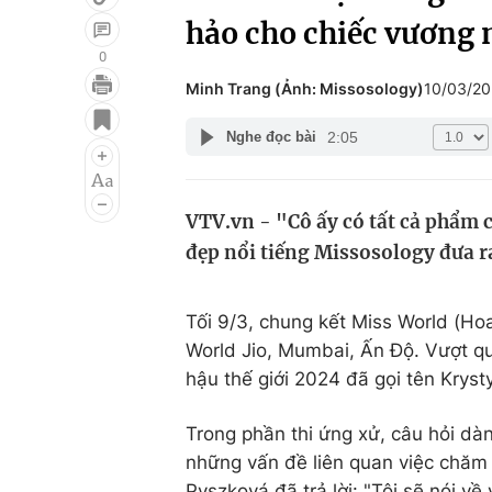
hảo cho chiếc vương
0
Minh Trang (Ảnh: Missosology)
10/03/20
Giải trí
Đời sống
2:05
Nghe đọc bài
Điện ảnh
Du lịch
Âm nhạc
Làm đẹp
VTV.vn - "Cô ấy có tất cả phẩm 
Sao
Chất lượng cuộc sốn
đẹp nổi tiếng Missosology đưa r
Tối 9/3, chung kết Miss World (Hoa
World Jio, Mumbai, Ấn Độ. Vượt q
hậu thế giới 2024 đã gọi tên Krys
Trong phần thi ứng xử, câu hỏi dà
những vấn đề liên quan việc chăm 
Pyszková đã trả lời: "Tôi sẽ nói v