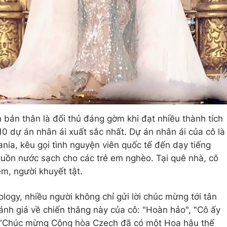
 bản thân là đối thủ đáng gờm khi đạt nhiều thành tích
10 dự án nhân ái xuất sắc nhất. Dự án nhân ái của cô là
nia, kêu gọi tình nguyện viên quốc tế đến dạy tiếng
uồn nước sạch cho các trẻ em nghèo. Tại quê nhà, cô
m, người khuyết tật.
logy, nhiều người không chỉ gửi lời chúc mừng tới tân
ánh giá về chiến thắng này của cô: "Hoàn hảo", "Cô ấy
, "Chúc mừng Cộng hòa Czech đã có một Hoa hậu thế