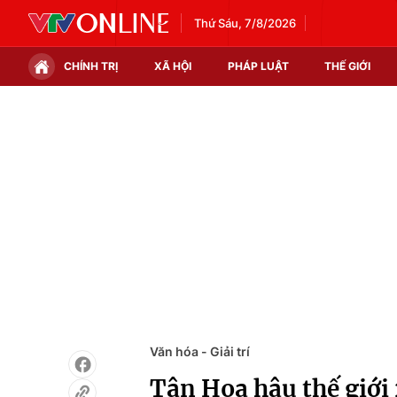
Thứ Sáu, 7/8/2026
CHÍNH TRỊ
XÃ HỘI
PHÁP LUẬT
THẾ GIỚI
Chính trị
Xã hội
Thế giới
Kinh tế
Tin tức
Tài chính
Thế giới đó đây
Thị trường
Câu chuyện quốc tế
Góc doanh nghiệp
Dữ liệu và đời sống
Văn hóa - Giải trí
Tân Hoa hậu thế giới