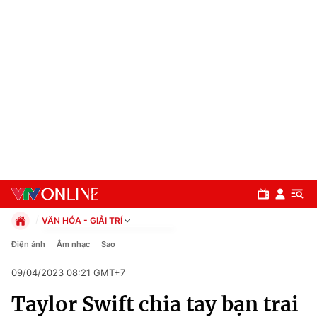
VĂN HÓA - GIẢI TRÍ
Chính trị
Điện ảnh
Âm nhạc
Sao
Xã hội
09/04/2023 08:21 GMT+7
Pháp luật
Chuyên mục
Kinh tế
Taylor Swift chia tay bạn trai
Thể thao