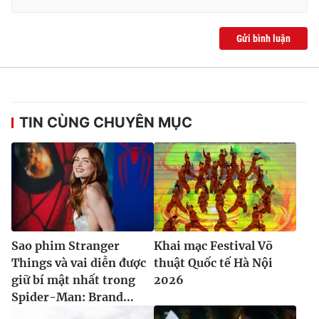
Gửi bình luận
THỜI BÁO VTV
TIN CÙNG CHUYÊN MỤC
Theo dõi báo trên
Cơ quan chủ quản:
Đài Truyền hình Việt Nam
Cơ quan báo chí:
Thời báo VTV
Giấy phép hoạt động báo in và báo điện tử số 483/GP-BTTTT
cấp ngày 29/12/2023
Sao phim Stranger
Khai mạc Festival Võ
Tổng Biên tập:
Vũ Thanh Thủy
Things và vai diễn được
thuật Quốc tế Hà Nội
Phó Tổng Biên tập:
Nguyễn Thị Mỹ Hạnh, Phạm Quốc Thắng,
giữ bí mật nhất trong
2026
Nguyễn Trọng Ninh
Spider-Man: Brand...
Tổng đài VTV:
024.38 355 931 - 024.38 355 932