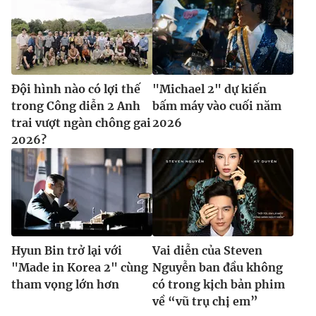
Ðiện thoại Thời báo VTV:
024.66 897 897
Email:
toasoan@vtv.vn
Liên hệ quảng cáo:
024-7300.7108
Đội hình nào có lợi thế
"Michael 2" dự kiến
trong Công diễn 2 Anh
bấm máy vào cuối năm
trai vượt ngàn chông gai
2026
2026?
® Cấm sao chép dưới mọi hình thức nếu không có sự chấp
Hyun Bin trở lại với
Vai diễn của Steven
thuận bằng văn bản. Ghi rõ nguồn VTV.vn khi phát hành lại
"Made in Korea 2" cùng
Nguyễn ban đầu không
thông tin từ website này.
tham vọng lớn hơn
có trong kịch bản phim
về “vũ trụ chị em”