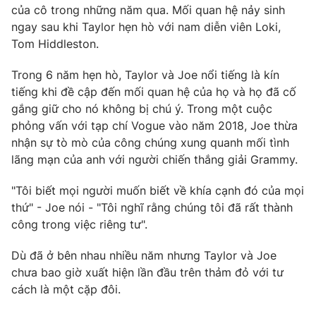
Phim VTV
của cô trong những năm qua. Mối quan hệ nảy sinh
Giải trí
ngay sau khi Taylor hẹn hò với nam diễn viên Loki,
Hậu trường
Tom Hiddleston.
Điện ảnh
Đời sống
Nhân vật
Âm nhạc
Trong 6 năm hẹn hò, Taylor và Joe nổi tiếng là kín
Du lịch
Khán giả
tiếng khi đề cập đến mối quan hệ của họ và họ đã cố
Giáo dục
Sao
gắng giữ cho nó không bị chú ý. Trong một cuộc
Làm đẹp
Giải sao mai
phỏng vấn với tạp chí Vogue vào năm 2018, Joe thừa
Tuyển sinh
Công nghệ
Chất lượng cuộc sống
nhận sự tò mò của công chúng xung quanh mối tình
Học trực tuyến
lãng mạn của anh với người chiến thắng giải Grammy.
Hitech Công nghệ tương lai
Giao lưu trực tuyến
"Tôi biết mọi người muốn biết về khía cạnh đó của mọi
Sản phẩm
thứ" - Joe nói - "Tôi nghĩ rằng chúng tôi đã rất thành
Lịch phát sóng
Thị trường
công trong việc riêng tư".
Tư vấn
Dù đã ở bên nhau nhiều năm nhưng Taylor và Joe
Chuyên mục khác
chưa bao giờ xuất hiện lần đầu trên thảm đỏ với tư
cách là một cặp đôi.
Emagazine
Podcast