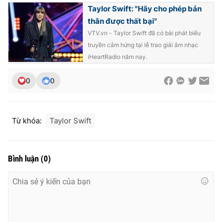
Taylor Swift: "Hãy cho phép bản
Photo
Infographic
thân được thất bại"
VTV.vn - Taylor Swift đã có bài phát biểu
Video
Shorts video
truyền cảm hứng tại lễ trao giải âm nhạc
iHeartRadio năm nay.
VTV Money
VTV Thể thao
0
0
VTV Sức khoẻ
Bất động sản
Từ khóa:
Taylor Swift
Thị trường 24h
Tấm lòng Việt
Bình luận
(
0
)
VTV4
Vươn mình bằng AI
VTV9
VTV8
Liên hệ tòa soạn
English