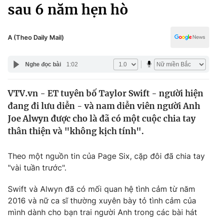
Chính trị
sau 6 năm hẹn hò
Truyền hình
Văn hóa - Giải trí
Xã hội
Y tế
A (Theo Daily Mail)
Đời sống
Pháp luật
Công nghệ
Nghe đọc bài
1:02
Giáo dục
Y tế
VTV.vn - ET tuyên bố Taylor Swift - người hiện
đang đi lưu diễn - và nam diễn viên người Anh
Thế giới
Joe Alwyn được cho là đã có một cuộc chia tay
thân thiện và "không kịch tính".
Tin tức
Kinh tế
Thế giới đó đây
Theo một nguồn tin của Page Six, cặp đôi đã chia tay
Tài chính
"vài tuần trước".
Dữ liệu và đời sống
Câu chuyện quốc tế
Thị trường
Swift và Alwyn đã có mối quan hệ tình cảm từ năm
Truyền hình
2016 và nữ ca sĩ thường xuyên bày tỏ tình cảm của
Góc doanh nghiệp
mình dành cho bạn trai người Anh trong các bài hát