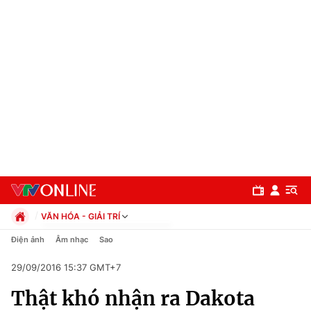
VĂN HÓA - GIẢI TRÍ
Chính trị
Điện ảnh
Âm nhạc
Sao
Xã hội
29/09/2016 15:37 GMT+7
Pháp luật
Chuyên mục
Kinh tế
Thật khó nhận ra Dakota
Thể thao