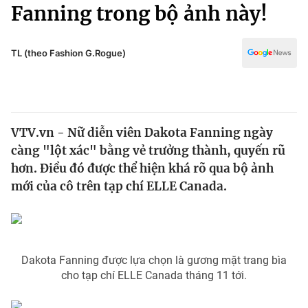
Chính trị
Fanning trong bộ ảnh này!
Truyền hình
Văn hóa - Giải trí
Xã hội
Y tế
TL (theo Fashion G.Rogue)
Đời sống
Pháp luật
Công nghệ
Giáo dục
Y tế
VTV.vn - Nữ diễn viên Dakota Fanning ngày
càng "lột xác" bằng vẻ trưởng thành, quyến rũ
Thế giới
hơn. Điều đó được thể hiện khá rõ qua bộ ảnh
mới của cô trên tạp chí ELLE Canada.
Tin tức
Kinh tế
Thế giới đó đây
Tài chính
Dữ liệu và đời sống
Câu chuyện quốc tế
Thị trường
Dakota Fanning được lựa chọn là gương mặt trang bìa
cho tạp chí ELLE Canada tháng 11 tới.
Truyền hình
Góc doanh nghiệp