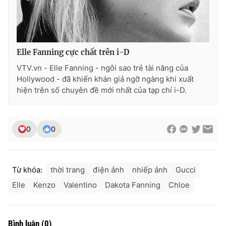
Ðiện thoại Thời báo VTV:
024.66 897 897
Email:
toasoan@vtv.vn
Liên hệ quảng cáo:
024-7300.7108
Elle Fanning cực chất trên i-D
VTV.vn - Elle Fanning - ngôi sao trẻ tài năng của
Hollywood - đã khiến khán giả ngỡ ngàng khi xuất
hiện trên số chuyên đề mới nhất của tạp chí i-D.
0
0
Từ khóa:
thời trang
điện ảnh
nhiếp ảnh
Gucci
® Cấm sao chép dưới mọi hình thức nếu không có sự chấp
Elle
Kenzo
Valentino
Dakota Fanning
Chloe
thuận bằng văn bản. Ghi rõ nguồn VTV.vn khi phát hành lại
thông tin từ website này.
Bình luận
(
0
)