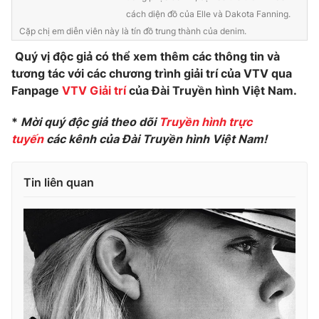
cách diện đồ của Elle và Dakota Fanning.
Cặp chị em diễn viên này là tín đồ trung thành của denim.
Quý vị độc giả có thể xem thêm các thông tin và
THỜI BÁO VTV
tương tác với các chương trình giải trí của VTV qua
Fanpage
VTV Giải trí
của Đài Truyền hình Việt Nam.
*
Mời quý độc giả theo dõi
Truyền hình trực
Theo dõi báo trên
tuyến
các kênh của Đài Truyền hình Việt Nam!
Cơ quan chủ quản:
Đài Truyền hình Việt Nam
Tin liên quan
Cơ quan báo chí:
Thời báo VTV
Giấy phép hoạt động báo in và báo điện tử số 483/GP-BTTTT
cấp ngày 29/12/2023
Tổng Biên tập:
Vũ Thanh Thủy
Phó Tổng Biên tập:
Nguyễn Thị Mỹ Hạnh, Phạm Quốc Thắng,
Nguyễn Trọng Ninh
Tổng đài VTV:
024.38 355 931 - 024.38 355 932