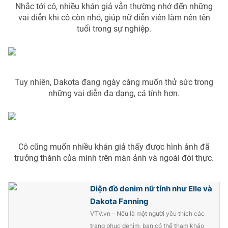
Nhắc tới cô, nhiều khán giả vẫn thường nhớ đến những
Photo
Infographic
vai diễn khi cô còn nhỏ, giúp nữ diễn viên làm nên tên
tuổi trong sự nghiệp.
Video
Shorts video
VTV Money
VTV Thể thao
Tuy nhiên, Dakota đang ngày càng muốn thử sức trong
những vai diễn đa dạng, cá tính hơn.
VTV Sức khoẻ
Bất động sản
Thị trường 24h
Tấm lòng Việt
Cô cũng muốn nhiều khán giả thấy được hình ảnh đã
trưởng thành của mình trên màn ảnh và ngoài đời thực.
VTV4
Vươn mình bằng AI
Diện đồ denim nữ tính như Elle và
VTV9
VTV8
Dakota Fanning
VTV.vn - Nếu là một người yêu thích các
Liên hệ tòa soạn
English
trang phục denim, bạn có thể tham khảo