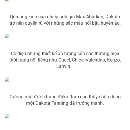
Phim VTV
Giải trí
Hậu trường
Qua ống kính của nhiếp ảnh gia Max Abadian, Dakota
Điện ảnh
Đời sống
trở nên quyến rũ với những sắc màu nổi bật, huyền ảo.
Nhân vật
Âm nhạc
Du lịch
Khán giả
Giáo dục
Sao
Làm đẹp
Giải sao mai
Tuyển sinh
Cô diện những thiết kế ấn tượng của các thương hiệu
Công nghệ
Chất lượng cuộc sống
thời trang nổi tiếng như Gucci, Chloe, Valentino, Kenzo,
Học trực tuyến
Lanvin...
Hitech Công nghệ tương lai
Giao lưu trực tuyến
Sản phẩm
Lịch phát sóng
Thị trường
Gương mặt được trang điểm đậm cho thấy chân dung
một Dakota Fanning đã trưởng thành.
Tư vấn
Chuyên mục khác
Emagazine
Podcast