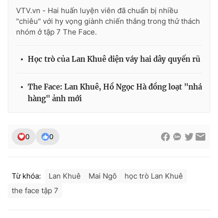
Ðiện thoại Thời báo VTV:
024.66 897 897
VTV.vn - Hai huấn luyện viên đã chuẩn bị nhiều
Email:
toasoan@vtv.vn
"chiêu" với hy vọng giành chiến thắng trong thử thách
nhóm ở tập 7 The Face.
Liên hệ quảng cáo:
024-7300.7108
Học trò của Lan Khuê diện váy hai dây quyến rũ
The Face: Lan Khuê, Hồ Ngọc Hà đồng loạt "nhá
hàng" ảnh mới
0
0
® Cấm sao chép dưới mọi hình thức nếu không có sự chấp
Từ khóa:
Lan Khuê
Mai Ngô
học trò Lan Khuê
thuận bằng văn bản. Ghi rõ nguồn VTV.vn khi phát hành lại
thông tin từ website này.
the face tập 7