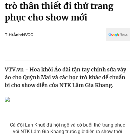
Chính trị
trò thân thiết đi thử trang
Truyền hình
phục cho show mới
Văn hóa - Giải trí
Xã hội
Y tế
Đời sống
T.H/Ảnh:NVCC
Pháp luật
Công nghệ
Giáo dục
Y tế
VTV.vn - Hoa khôi Áo dài tận tay chỉnh sửa váy
Thế giới
áo cho Quỳnh Mai và các học trò khác để chuẩn
Tin tức
bị cho show diễn của NTK Lâm Gia Khang.
Kinh tế
Thế giới đó đây
Tài chính
Dữ liệu và đời sống
Câu chuyện quốc tế
Thị trường
Truyền hình
Cả đội Lan Khuê đã hội ngộ và có buổi thử trang phục
Góc doanh nghiệp
với NTK Lâm Gia Khang trước giờ diễn ra show thời