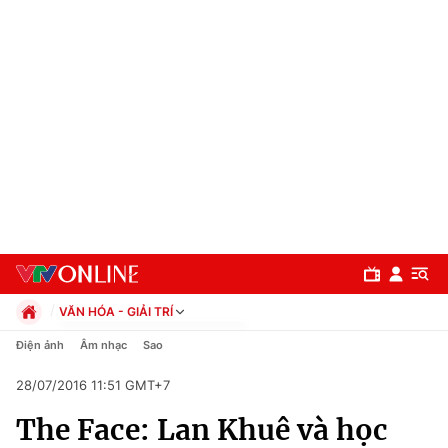
VĂN HÓA - GIẢI TRÍ
Chính trị
Điện ảnh
Âm nhạc
Sao
Xã hội
28/07/2016 11:51 GMT+7
Pháp luật
Chuyên mục
Kinh tế
The Face: Lan Khuê và học
Thể thao