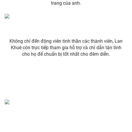
Phim VTV
trang của anh.
Giải trí
Hậu trường
Điện ảnh
Đời sống
Nhân vật
Âm nhạc
Du lịch
Khán giả
Giáo dục
Không chỉ đến động viên tinh thần các thành viên, Lan
Sao
Làm đẹp
Khuê còn trực tiếp tham gia hỗ trợ và chỉ dẫn tận tình
Giải sao mai
Tuyển sinh
cho họ để chuẩn bị tốt nhất cho đêm diễn.
Công nghệ
Chất lượng cuộc sống
Học trực tuyến
Hitech Công nghệ tương lai
Giao lưu trực tuyến
Sản phẩm
Lịch phát sóng
Thị trường
Tư vấn
Chuyên mục khác
Emagazine
Podcast