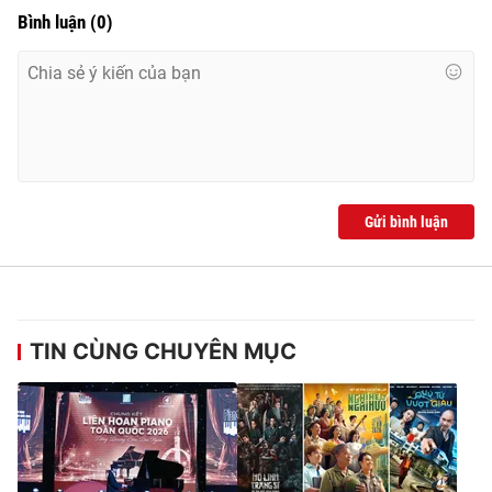
Bình luận
(
0
)
Gửi bình luận
TIN CÙNG CHUYÊN MỤC