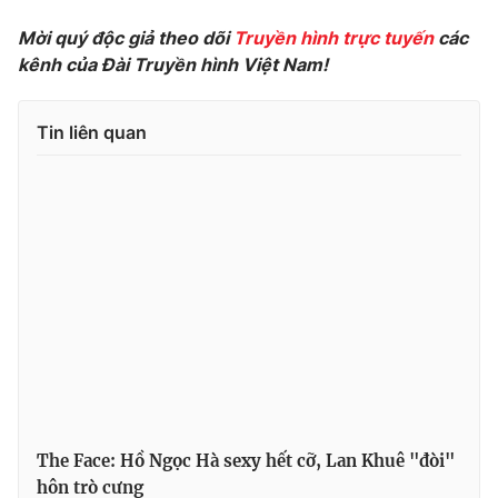
Mời quý độc giả theo dõi
Truyền hình trực tuyến
các
kênh của Đài Truyền hình Việt Nam!
THỜI BÁO VTV
Tin liên quan
Theo dõi báo trên
Cơ quan chủ quản:
Đài Truyền hình Việt Nam
Cơ quan báo chí:
Thời báo VTV
Giấy phép hoạt động báo in và báo điện tử số 483/GP-BTTTT
cấp ngày 29/12/2023
Tổng Biên tập:
Vũ Thanh Thủy
Phó Tổng Biên tập:
Nguyễn Thị Mỹ Hạnh, Phạm Quốc Thắng,
Nguyễn Trọng Ninh
The Face: Hồ Ngọc Hà sexy hết cỡ, Lan Khuê "đòi"
Tổng đài VTV:
024.38 355 931 - 024.38 355 932
hôn trò cưng