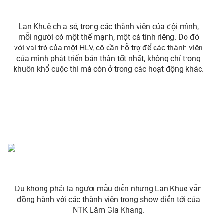
Photo
Infographic
Lan Khuê chia sẻ, trong các thành viên của đội mình,
mỗi người có một thế mạnh, một cá tính riêng. Do đó
Video
Shorts video
với vai trò của một HLV, cô cần hỗ trợ để các thành viên
của mình phát triển bản thân tốt nhất, không chỉ trong
khuôn khổ cuộc thi mà còn ở trong các hoạt động khác.
VTV Money
VTV Thể thao
VTV Sức khoẻ
Bất động sản
Thị trường 24h
Tấm lòng Việt
VTV4
Vươn mình bằng AI
VTV9
VTV8
Dù không phải là người mẫu diễn nhưng Lan Khuê vẫn
đồng hành với các thành viên trong show diễn tới của
NTK Lâm Gia Khang.
Liên hệ tòa soạn
English