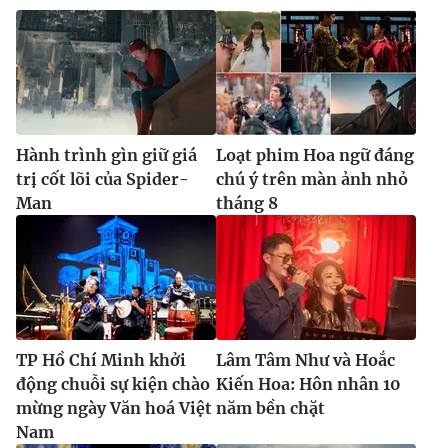
Ðiện thoại Thời báo VTV:
024.66 897 897
Email:
toasoan@vtv.vn
Liên hệ quảng cáo:
024-7300.7108
Hành trình gìn giữ giá
Loạt phim Hoa ngữ đáng
trị cốt lõi của Spider-
chú ý trên màn ảnh nhỏ
Man
tháng 8
® Cấm sao chép dưới mọi hình thức nếu không có sự chấp
TP Hồ Chí Minh khởi
Lâm Tâm Như và Hoắc
thuận bằng văn bản. Ghi rõ nguồn VTV.vn khi phát hành lại
động chuỗi sự kiện chào
Kiến Hoa: Hôn nhân 10
thông tin từ website này.
mừng ngày Văn hoá Việt
năm bền chặt
Nam