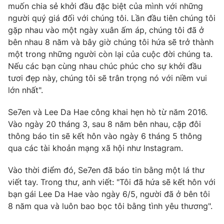
Phim VTV
muốn chia sẻ khởi đầu đặc biệt của mình với những
Giải trí
người quý giá đối với chúng tôi. Lần đầu tiên chúng tôi
Hậu trường
gặp nhau vào một ngày xuân ấm áp, chúng tôi đã ở
Điện ảnh
Đời sống
bên nhau 8 năm và bây giờ chúng tôi hứa sẽ trở thành
Nhân vật
Âm nhạc
một trong những người còn lại của cuộc đời chúng ta.
Du lịch
Khán giả
Nếu các bạn cùng nhau chúc phúc cho sự khởi đầu
Giáo dục
Sao
tươi đẹp này, chúng tôi sẽ trân trọng nó với niềm vui
Làm đẹp
Giải sao mai
Tuyển sinh
lớn nhất".
Công nghệ
Chất lượng cuộc sống
Học trực tuyến
Se7en và Lee Da Hae công khai hẹn hò từ năm 2016.
Hitech Công nghệ tương lai
Vào ngày 20 tháng 3, sau 8 năm bên nhau, cặp đôi
Giao lưu trực tuyến
thông báo tin sẽ kết hôn vào ngày 6 tháng 5 thông
Sản phẩm
qua các tài khoản mạng xã hội như Instagram.
Lịch phát sóng
Thị trường
Vào thời điểm đó, Se7en đã báo tin bằng một lá thư
Tư vấn
viết tay. Trong thư, anh viết: "Tôi đã hứa sẽ kết hôn với
Chuyên mục khác
bạn gái Lee Da Hae vào ngày 6/5, người đã ở bên tôi
8 năm qua và luôn bao bọc tôi bằng tình yêu thương".
Emagazine
Podcast