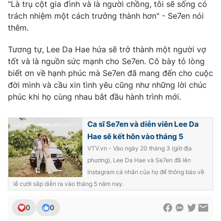
"Là trụ cột gia đình và là người chồng, tôi sẽ sống có
Photo
trách nhiệm một cách trưởng thành hơn" - Se7en nói
Infographic
thêm.
Video
Shorts video
Tương tự, Lee Da Hae hứa sẽ trở thành một người vợ
tốt và là nguồn sức mạnh cho Se7en. Cô bày tỏ lòng
VTV Money
biết ơn về hạnh phúc mà Se7en đã mang đến cho cuộc
VTV Thể thao
đời mình và cầu xin tình yêu cũng như những lời chúc
phúc khi họ cùng nhau bắt đầu hành trình mới.
VTV Sức khoẻ
Bất động sản
Ca sĩ Se7en và diễn viên Lee Da
Thị trường 24h
Tấm lòng Việt
Hae sẽ kết hôn vào tháng 5
VTV.vn - Vào ngày 20 tháng 3 (giờ địa
VTV4
Vươn mình bằng AI
phương), Lee Da Hae và Se7en đã lên
Instagram cá nhân của họ để thông báo về
lễ cưới sắp diễn ra vào tháng 5 năm nay.
VTV9
VTV8
0
0
Liên hệ tòa soạn
English