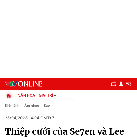
VĂN HÓA - GIẢI TRÍ
Chính trị
Điện ảnh
Âm nhạc
Sao
Xã hội
28/04/2023 14:04 GMT+7
Pháp luật
Chuyên mục
Kinh tế
Thiệp cưới của Se7en và Lee
Thể thao