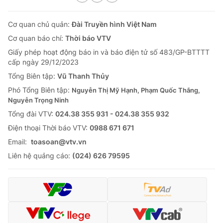
Cơ quan chủ quản:
Đài Truyền hình Việt Nam
Cơ quan báo chí:
Thời báo VTV
Giấy phép hoạt động báo in và báo điện tử số 483/GP-BTTTT
cấp ngày 29/12/2023
Tổng Biên tập:
Vũ Thanh Thủy
Phó Tổng Biên tập:
Nguyễn Thị Mỹ Hạnh, Phạm Quốc Thắng,
Nguyễn Trọng Ninh
Tổng đài VTV:
024.38 355 931 - 024.38 355 932
Ðiện thoại Thời báo VTV:
0988 671 671
Email:
toasoan@vtv.vn
Liên hệ quảng cáo:
(024) 626 79595