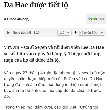
Chính trị
Da Hae được tiết lộ
Truyền hình
Văn hóa - Giải trí
Xã hội
Y tế
A (Theo Allkpop)
Đời sống
Pháp luật
Công nghệ
Nghe đọc bài
1:27
Giáo dục
Y tế
VTV.vn - Ca sĩ Se7en và nữ diễn viên Lee Da Hae
sẽ kết hôn vào ngày 6 tháng 5. Thiệp cưới lãng
Thế giới
mạn của họ đã được tiết lộ.
Tin tức
Kinh tế
Vào ngày 27 tháng 4 (giờ địa phương), News 1 đã độc
Thế giới đó đây
quyền nhận được thiệp mời của Se7en và Lee Da Hae,
Tài chính
trong đó hình ảnh được sử dụng in thiệp cưới là một
Dữ liệu và đời sống
Câu chuyện quốc tế
bức ảnh từ bộ ảnh cưới mà cặp đôi đã chia sẻ trước
Thị trường
đó.
Truyền hình
Góc doanh nghiệp
Trong thiệp mời đám cưới, cặp đôi viết: "Chúng tôi